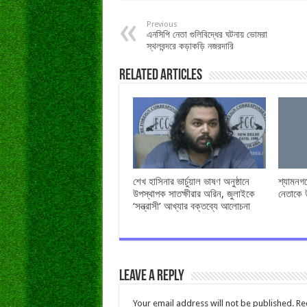
Previous
এনসিপি নেতা গুলিবিদ্ধের ঘটনায় ভোমরা
স্থলবন্দরে কড়াকড়ি নজরদারি
Related Articles
শেখ হাসিনার ভার্চুয়াল ভাষণ অনুষ্ঠানে
শ্যামনগ
উপস্থাপক সাতক্ষীরার অরিন, জুলাইকে
নেতাকে 
‘সন্ত্রাসী’ আখ্যার বক্তব্যে আলোচনা
Leave a Reply
Your email address will not be published.
Re