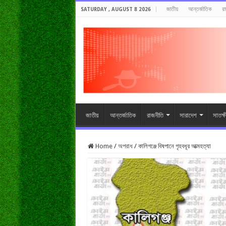
জাতীয়
আন্তর্জাতিক
র
SATURDAY , AUGUST 8 2026
জাতীয়
আন্তর্জাতিক
রাজনীতি
সারাদেশ
সাতক্
Home
/
অপরাধ
/
কালিগঞ্জে বিষপানে গৃহবধূর আত্মহত্যা