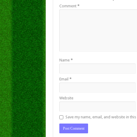
Comment
*
Name
*
Email
*
Website
Save my name, email, and website in this