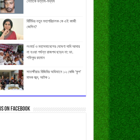
নেতাকে উত্তম-মধ্যম
বিটিভির নতুন মহাপরিচালক কে এই কাজী
জেসিন?
লংমার্চ ও মহাসমাবেশের ঘোষণা দাবি আদায়
না হওয়া পর্যন্ত রাজপথ ছাড়ব না: ডা.
শফিকুর রহমান
সাতক্ষীরায় বিজিবির অভিযানে ১২ কেজি ‘কুশ’
মাদক জব্দ, আটক ১
us on Facebook