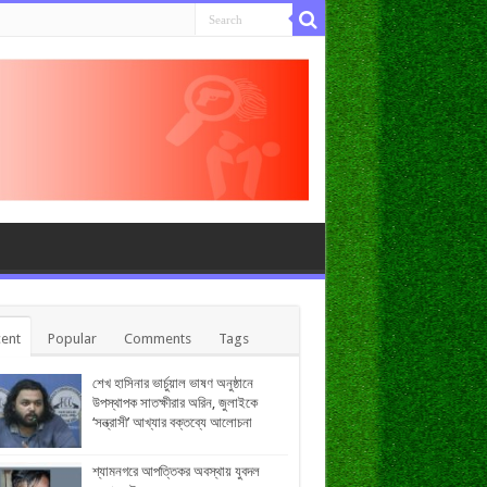
ent
Popular
Comments
Tags
শেখ হাসিনার ভার্চুয়াল ভাষণ অনুষ্ঠানে
উপস্থাপক সাতক্ষীরার অরিন, জুলাইকে
‘সন্ত্রাসী’ আখ্যার বক্তব্যে আলোচনা
শ্যামনগরে আপত্তিকর অবস্থায় যুবদল