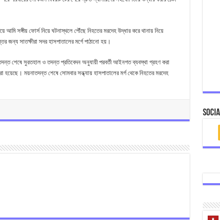
 আমি সঙ্গীয় ফোর্স নিয়ে ঘটনাস্থলে পৌঁছে নিহতের মরদেহ উদ্ধার করে থানায় নিয়ে
ের জন্য সাতক্ষীরা সদর হাসপাতালের মর্গে পাঠানো হয়।
তদন্ত শেষে সুরতহাল ও তদন্ত প্রতিবেদন অনুযায়ী পরবর্তী আইনগত ব্যবস্থা গ্রহণ করা
রা হয়েছে। ময়নাতদন্ত শেষে সোমবার সন্ধ্যায় হাসপাতালের মর্গ থেকে নিহতের মরদেহ
Socia