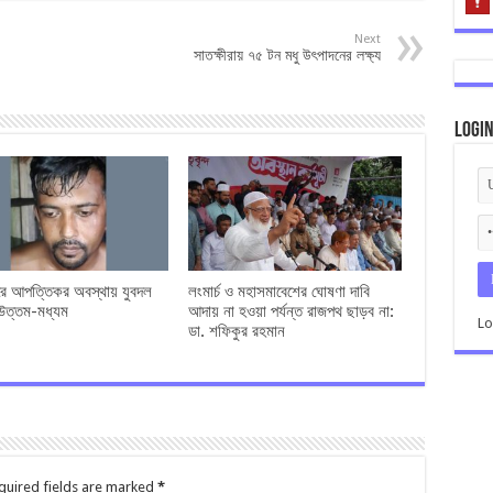
Next
সাতক্ষীরায় ৭৫ টন মধু উৎপাদনের লক্ষ্য
Logi
রে আপত্তিকর অবস্থায় যুবদল
লংমার্চ ও মহাসমাবেশের ঘোষণা দাবি
উত্তম-মধ্যম
আদায় না হওয়া পর্যন্ত রাজপথ ছাড়ব না:
Lo
ডা. শফিকুর রহমান
quired fields are marked
*