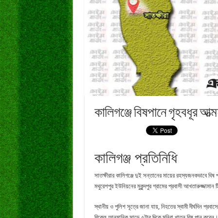
কালিগঞ্জে বিষপানে গৃহবধূর আত্
কালিগঞ্জ প্রতিনিধি
সাতক্ষীরার কালিগঞ্জে দুই সন্তানের মায়ের রহস্যজনকভাবে বিষ
মথুরেশপুর ইউনিয়নের মুকুন্দপুর গ্রামের প্রবাসী আখতারুজ্জামান টিট
স্থানীয় ও পুলিশ সূত্রে জানা যায়, নিহতের স্বামী দীর্ঘদিন প্
বিকেল আনুমানিক সাড়ে ৫টার দিকে মনিরা খাতুন বিষ পান করেন। প