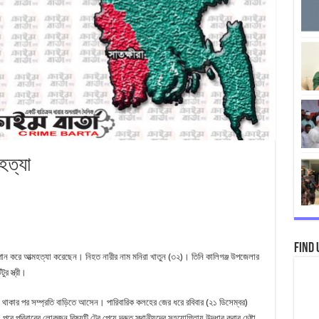
মহত্যা
Find 
 পান করে আত্মহত্যা করেছেন। নিহত নারীর নাম মনিরা খাতুন (৩২)। তিনি কালিগঞ্জ উপজেলার
ুর স্ত্রী।
রবাসে থাকার পর সম্প্রতি বাড়িতে আসেন। পারিবারিক কলহের জের ধরে রবিবার (২১ ডিসেম্বর)
রে পরিবারের লোকজন বিষয়টি টের পেয়ে দ্রুত স্থানীয়দের সহযোগিতায় উদ্ধার করার চেষ্টা