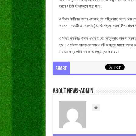
করলেও তিনি ঘটনাস্থলে মারা যান।
এ বিষয়ে কালিগঞ্জ থানার এসআই মো. মহিবুল্লাহ বলেন, খবর পেয়ে
আসেন। পরবর্তীতে সোমবার (২২ ডিসেম্বর) মরদেহটি ময়নাতদন্ত
এ বিষয়ে কালিগঞ্জ থানার এসআই মো. মহিবুল্লাহ জানান, ময়না
হবে। এ ঘটনায় থানায় সোমবার একটি অপমৃত্যু মামলা দায়ের ক
দাফনের জন্য পরিবারের কাছে হস্তান্তর করা হয়।
Share
About news-admin