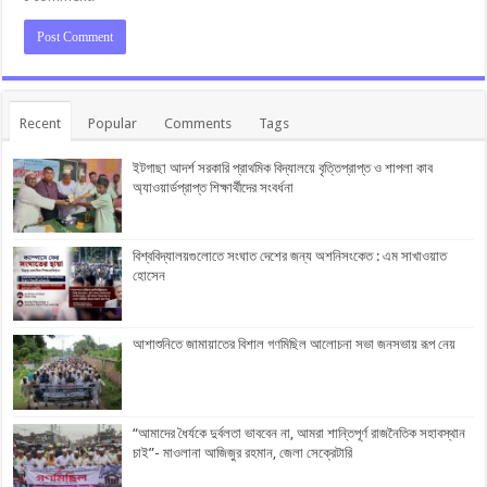
Recent
Popular
Comments
Tags
ইটগাছা আদর্শ সরকারি প্রাথমিক বিদ্যালয়ে বৃত্তিপ্রাপ্ত ও শাপলা কাব
অ্যাওয়ার্ডপ্রাপ্ত শিক্ষার্থীদের সংবর্ধনা
বিশ্ববিদ্যালয়গুলোতে সংঘাত দেশের জন্য অশনিসংকেত : এম সাখাওয়াত
হোসেন
আশাশুনিতে জামায়াতের বিশাল গণমিছিল আলোচনা সভা জনসভায় রূপ নেয়
“আমাদের ধৈর্যকে দুর্বলতা ভাববেন না, আমরা শান্তিপূর্ণ রাজনৈতিক সহাবস্থান
চাই”- মাওলানা আজিজুর রহমান, জেলা সেক্রেটারি