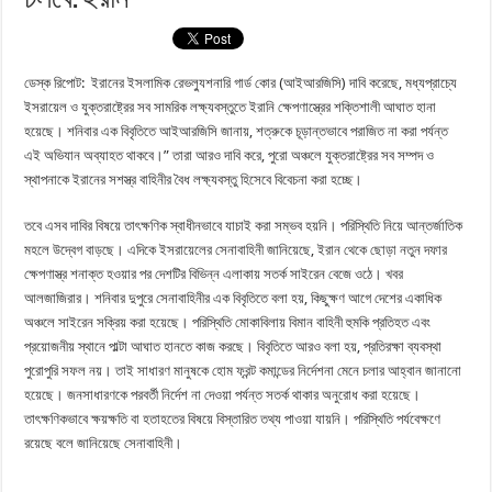
ডেস্ক রিপোট: ইরানের ইসলামিক রেভল্যুশনারি গার্ড কোর (আইআরজিসি) দাবি করেছে, মধ্যপ্রাচ্যে
ইসরায়েল ও যুক্তরাষ্ট্রের সব সামরিক লক্ষ্যবস্তুতে ইরানি ক্ষেপণাস্ত্রের শক্তিশালী আঘাত হানা
হয়েছে। শনিবার এক বিবৃতিতে আইআরজিসি জানায়, শত্রুকে চূড়ান্তভাবে পরাজিত না করা পর্যন্ত
এই অভিযান অব্যাহত থাকবে।” তারা আরও দাবি করে, পুরো অঞ্চলে যুক্তরাষ্ট্রের সব সম্পদ ও
স্থাপনাকে ইরানের সশস্ত্র বাহিনীর বৈধ লক্ষ্যবস্তু হিসেবে বিবেচনা করা হচ্ছে।
তবে এসব দাবির বিষয়ে তাৎক্ষণিক স্বাধীনভাবে যাচাই করা সম্ভব হয়নি। পরিস্থিতি নিয়ে আন্তর্জাতিক
মহলে উদ্বেগ বাড়ছে। এদিকে ইসরায়েলের সেনাবাহিনী জানিয়েছে, ইরান থেকে ছোড়া নতুন দফার
ক্ষেপণাস্ত্র শনাক্ত হওয়ার পর দেশটির বিভিন্ন এলাকায় সতর্ক সাইরেন বেজে ওঠে। খবর
আলজাজিরার। শনিবার দুপুরে সেনাবাহিনীর এক বিবৃতিতে বলা হয়, কিছুক্ষণ আগে দেশের একাধিক
অঞ্চলে সাইরেন সক্রিয় করা হয়েছে। পরিস্থিতি মোকাবিলায় বিমান বাহিনী হুমকি প্রতিহত এবং
প্রয়োজনীয় স্থানে পাল্টা আঘাত হানতে কাজ করছে। বিবৃতিতে আরও বলা হয়, প্রতিরক্ষা ব্যবস্থা
পুরোপুরি সফল নয়। তাই সাধারণ মানুষকে হোম ফ্রন্ট কমান্ডের নির্দেশনা মেনে চলার আহ্বান জানানো
হয়েছে। জনসাধারণকে পরবর্তী নির্দেশ না দেওয়া পর্যন্ত সতর্ক থাকার অনুরোধ করা হয়েছে।
তাৎক্ষণিকভাবে ক্ষয়ক্ষতি বা হতাহতের বিষয়ে বিস্তারিত তথ্য পাওয়া যায়নি। পরিস্থিতি পর্যবেক্ষণে
রয়েছে বলে জানিয়েছে সেনাবাহিনী।