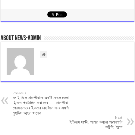
About news-admin
Previous
সবাই মিলে সাতক্ষীরাকে একটি মডেল জেলা
হিসেবে প্রতিষ্ঠিত করা হবে —–সাতক্ষীরা
প্রেসক্লাবের ইফতার মাহফিলে সদর এমপি
মুহাদ্দিস আব্দুল খালেক
Next
ইতিহাস সাক্ষী, আমরা কখনো আত্মসমর্পণ
করিনি: ইরান