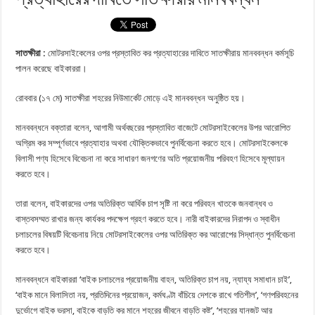
সাতক্ষীরা :
মোটরসাইকেলের ওপর প্রস্তাবিত কর প্রত্যাহারের দাবিতে সাতক্ষীরায় মানববন্ধন কর্মসূচি
পালন করেছে বাইকাররা।
রোববার (১৭ মে) সাতক্ষীরা শহরের নিউমার্কেট মোড়ে এই মানববন্ধন অনুষ্ঠিত হয়।
মানববন্ধনে বক্তারা বলেন, আগামী অর্থবছরের প্রস্তাবিত বাজেটে মোটরসাইকেলের উপর আরোপিত
অগ্রিম কর সম্পূর্ণভাবে প্রত্যাহার অথবা যৌক্তিকভাবে পুনর্বিবেচনা করতে হবে। মোটরসাইকেলকে
বিলাসী পণ্য হিসেবে বিবেচনা না করে সাধারণ জনগণের অতি প্রয়োজনীয় পরিবহণ হিসেবে মূল্যায়ন
করতে হবে।
তারা বলেন, বাইকারদের ওপর অতিরিক্ত আর্থিক চাপ সৃষ্টি না করে পরিবহন খাতকে জনবান্ধব ও
বাস্তবসম্মত রাখার জন্য কার্যকর পদক্ষেপ গ্রহণ করতে হবে। নারী বাইকারদের নিরাপদ ও স্বাধীন
চলাচলের বিষয়টি বিবেচনায় নিয়ে মোটরসাইকেলের ওপর অতিরিক্ত কর আরোপের সিদ্ধান্ত পুনর্বিবেচনা
করতে হবে।
মানববন্ধনে বাইকাররা ‘বাইক চলাচলের প্রয়োজনীয় বাহন, অতিরিক্ত চাপ নয়, ন্যায্য সমাধান চাই’,
‘বাইক মানে বিলাসিতা নয়, প্রতিদিনের প্রয়োজন, কর্মঘণ্টা বাঁচিয়ে দেশকে রাখে গতিশীল’, ‘গণপরিবহনের
দুর্ভোগে বাইক ভরসা, বাইকে বাড়তি কর মানে শহরের জীবনে বাড়তি কষ্ট’, ‘শহরের যানজট আর