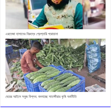
এরতেজা হাসানের বিরুদ্ধে গ্রেপ্তারি পরোয়ানা
ঘেরের আইলে সবুজ বিপ্লব: বদলাচ্ছে সাতক্ষীরার কৃষি অর্থনীতি