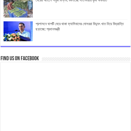
ঘেরের আইলে সবুজ বিপ্লব: বদলাচ্ছে সাতক্ষীরার কৃষি অর্থনীতি
প্রশাসনে ঘাপটি মেরে থাকা ফ্যাসিবাদের দোসররা বিদ্যুৎ খাত নিয়ে বিভ্রান্তি
ছড়াচ্ছে: প্রধানমন্ত্রী
Find us on Facebook