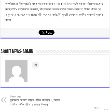
গণপরিবহনের সীমাবদ্ধতাই বাইক অনেকের সমাধান, সমাধানের উপর বাড়তি কর নয়’, ‘নিরাপদ সড়ক ও
ন্যায্যনীতি- বাইকারদের অধিকার’, ‘বাইকারদের অধিকার রক্ষায় আমরা একসাথে’, ‘বাইক থামলে শুধু
মানুষ থামে না, থেমে যায় কাজের গতি, কমে যায় কর্মঘণ্টা’ প্রভৃতি স্লোগান সংবলিত প্লাকার্ড প্রদর্শন
করেন।
About news-admin
Previous
সুন্দরবনে ডাকাত করিম শরীফ বাহিনীর ২ সদস্য
আটক, জিম্মি থাকা ৪ জেলে উদ্ধার
Next