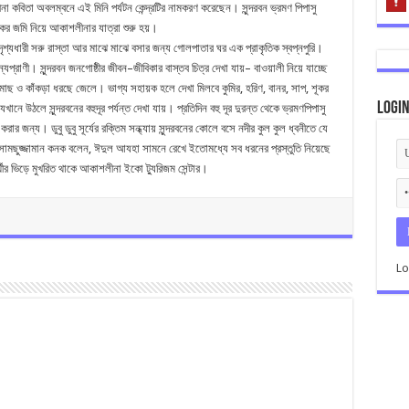
না
কবিতা
অবলম্বনে
এই
মিনি
পর্যটন
কেন্দ্রটির
নামকরণ
করেছেন।
সুন্দরবন
ভ্রমণ
পিপাসু
কর
জমি
নিয়ে
আকাশলীনার
যাত্রা
শুরু
হয়।
দৃশ্যধারী
সরু
রাস্তা
আর
মাঝে
মাঝে
বসার
জন্য
গোলপাতার
ঘর
এক
প্রাকৃতিক
স্বপ্নপুরি।
ন্যপ্রাণী।
সুন্দরবন
জনগোষ্ঠীর
জীবন
–
জীবিকার
বাস্তব
চিত্র
দেখা
যায়
–
বাওয়ালী
নিয়ে
যাচ্ছে
মাছ
ও
কাঁকড়া
ধরছে
জেলে।
ভাগ্য
সহায়ক
হলে
দেখা
মিলবে
কুমির
,
হরিণ
,
বানর
,
সাপ
,
শূকর
Logi
যেখানে
উঠলে
সুন্দরবনের
বহুদূর
পর্যন্ত
দেখা
যায়।
প্রতিদিন
বহু
দূর
দুরন্ত
থেকে
ভ্রমণপিপাসু
করার
জন্য।
ডুবু
ডুবু
সূর্যের
রক্তিম
সন্ধ্যায়
সুন্দরবনের
কোলে
বসে
নদীর
কুল
কুল
ধ্বনীতে
যে
সামছুজ্জামান
কনক
বলেন
,
ঈদুল
আযহা
সামনে
রেখে
ইতোমধ্যে
সব
ধরনের
প্রস্তুতি
নিয়েছে
থীর
ভিড়ে
মুখরিত
থাকে
আকাশলীনা
ইকো
ট্যুরিজম
সেন্টার।
Lo