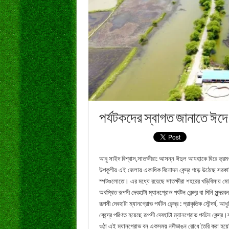
পর্যটকদের স্বাগত জানাতে ঈদে প
আবু
সাইদ
বিশ্বাস
,
সাতক্ষীরা
:
আসন্ন
ঈদুল
আযহাকে
ঘিরে
ভ্রম
উপকূলীয়
এই
জেলায়
একাধিক
বিনোদন
কেন্দ্র
গড়ে
উঠেছে
সরকা
স্পটগুলোতে।
এর
মধ্যে
রয়েছে
সাতক্ষীরা
শহরের
খড়িবিলায়
মো
অবস্থিত
রূপসী
দেবহাটা
ম্যানগ্রোভ
পর্যটন
কেন্দ্র
বা
মিনি
সুন্দরবন
রূপসী
দেবহাটা
ম্যানগ্রোভ
পর্যটন
কেন্দ্র
:
প্রাকৃতিক
সৌন্দর্য
,
আধু
কেন্দ্রে
পরিণত
হয়েছে
রূপসী
দেবহাটা
ম্যানগ্রোভ
পর্যটন
কেন্দ্র।
ওঠা
এই
ম্যানগ্রোভ
বন
একসময়
নদীভাঙন
রোধে
তৈরি
করা
হয়