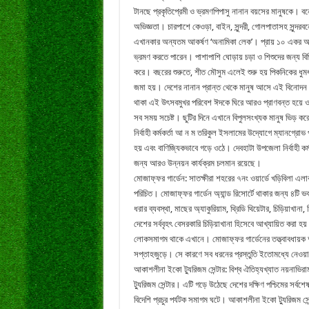
টানছে
প্রকৃতিপ্রেমী
ও
ভ্রমণপিপাসু
নানান
বয়সের
মানুষকে।
বন
অভিজ্ঞতা।
চারপাশে
কেওড়া
,
বাইন
,
সুন্দরী
,
গোলপাতাসহ
সুন্দরব
এখানকার
অন্যতম
আকর্ষণ
‘
অনামিকা
লেক
’
।
প্রায়
১০
একর
আ
ভ্রমণ
করতে
পারেন।
পাশাপাশি
ঘোড়ায়
চড়া
ও
শিশুদের
জন্য
বি
করে।
বছরের
শুরুতে
,
শীত
মৌসুম
এলেই
শুরু
হয়
পিকনিকের
ধুম
জমা
হয়।
দেশের
নানান
প্রান্ত
থেকে
মানুষ
আসে
এই
বিনোদন
থাকা
এই
উৎসবমুখর
পরিবেশ
ঈদকে
ঘিরে
আরও
প্রাণবন্ত
হয়ে
ও
সব
সময়
সচেষ্ট।
ছুটির
দিনে
এখানে
বিপুলসংখ্যক
মানুষ
ভিড়
কর
নির্বাহী
কর্মকর্তা
আ
ন
ম
তরিকুল
ইসলামের
উদ্যোগে
ম্যানগ্রোভ
হয়
এবং
বাণিজ্যিকভাবে
গড়ে
ওঠে।
দেবহাটা
উপজেলা
নির্বাহী
কর্
জন্য
আরও
উন্নয়ন
কার্যক্রম
চলমান
রয়েছে।
মোজাফ্ফর
গার্ডেন
:
সাতক্ষীরা
শহরের
৭নং
ওয়ার্ডে
খড়িবিলা
এলা
পরিচিত।
মোজাফ্ফর
গার্ডেন
অ্যান্ড
রিসোর্টে
থাকার
জন্য
৪টি
ভব
ধরার
ব্যবস্থা
,
মাছের
অ্যাকুরিয়াম
,
থ্রিডি
থিয়েটার
,
চিড়িয়াখানা
,
চ
দেশের
সর্ববৃহৎ
বেসরকারি
চিড়িয়াখানা
হিসেবে
আখ্যায়িত
করা
হয়
লোকসমাগম
থাকে
এখানে।
মোজাফ্ফর
গার্ডেনের
তত্ত্বাবধায়ক
সপ্তাহজুড়ে।
সে
কারণে
সব
ধরনের
প্রস্তুতি
ইতোমধ্যে
নেওয়া
আকাশলীনা
ইকো
ট্যুরিজম
সেন্টার
:
বিশ্ব
ঐতিহ্যখ্যাত
নয়নাভিরা
ট্যুরিজম
সেন্টার।
এটি
গড়ে
উঠেছে
দেশের
দক্ষিণ
পশ্চিমের
সর্বশে
বিদেশি
প্রচুর
পর্যটক
সমাগম
ঘটে।
আকাশলীনা
ইকো
ট্যুরিজম
সে