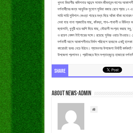
খুলনা
বিভাগীয়
কমিশনার
আব্দুস
সামাদ
জীবনানন্দ
দাশের
আকাশলী
দর্শনার্থীদের
জন্য
আধুনিক
সুযোগ
সুবিধা
বজায়
রেখে
প্রায়
১৭
এ
সারি
সারি
সুবিশাল
কেওড়া
গাছের
মধ্য
দিয়ে
আঁকা
বাঁকা
মনোরম
দেখা
যায়
নানা
প্রজাতির
মাছ
,
কাঁকড়া
,
পাখ
–
পাখালী
ও
বিভিন্ন
ব
জ্বালানি
,
ধুনুরী
ধরে
বরশি
দিয়ে
মাছ
,
মৌয়ালী
সংগ্রহ
করছে
মধু
,
ও
রয়েল
বেঙ্গল
টাইগারের
সঙ্গে।
রয়েছে
সুউচ্চ
ওয়াচ
টাওয়ার।
দর্শনার্থী
আসে
আকাশলীনার
নির্মল
পরিবেশে
হৃদয়কে
একটু
হালকা
কারোরই
হৃদয়
নেচে
উঠবে।
শ্যামনগর
উপজেলা
নির্বাহী
কর্মকর্তা
উপজেলা
প্রশাসন।
প্রতিবছর
ঈদে
সপ্তাহজুড়ে
হাজারো
দর্শনার্
Share
About news-admin