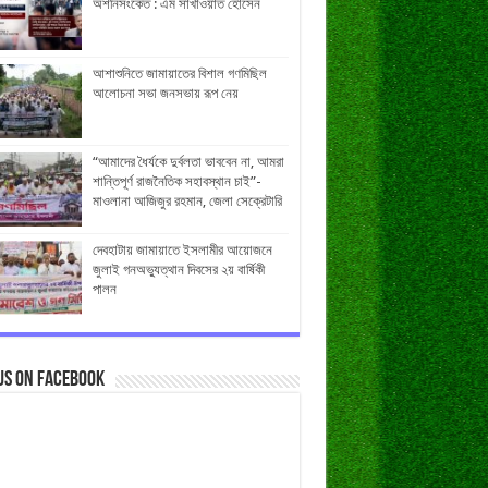
অশনিসংকেত : এম সাখাওয়াত হোসেন
আশাশুনিতে জামায়াতের বিশাল গণমিছিল
আলোচনা সভা জনসভায় রূপ নেয়
“আমাদের ধৈর্যকে দুর্বলতা ভাববেন না, আমরা
শান্তিপূর্ণ রাজনৈতিক সহাবস্থান চাই”-
মাওলানা আজিজুর রহমান, জেলা সেক্রেটারি
দেবহাটায় জামায়াতে ইসলামীর আয়োজনে
জুলাই গনঅভ্যুত্থান দিবসের ২য় বার্ষিকী
পালন
us on Facebook