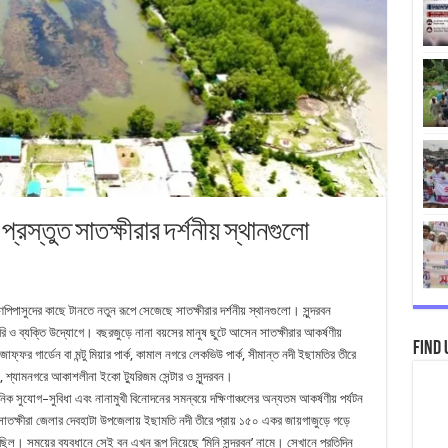
্রস্তুত সাতক্ষীরার দর্শনীয় স্থানগুলো
ণপিপাসুদের
কাছে
টানতে
নতুন
রূপে
সেজেছে
সাতক্ষীরার
দর্শনীয়
স্থানগুলো।
সুন্দরবন
রি
ও
ব্যক্তি
উদ্যোগে।
বছরজুড়ে
নানা
বয়সের
মানুষ
ছুটে
আসেন
সাতক্ষীরার
আকর্ষণীয়
Find 
জাফ্ফর
গার্ডেন
বা
মন্টু
মিয়ার
পার্ক
,
কামাল
নগরে
লেকভিউ
পার্ক
,
সীমান্ত
নদী
ইছামতির
তীরে
,
শ্যামনগরে
আকাশলীনা
ইকো
ট্যুরিজম
সেন্টার
ও
সুন্দরবন।
নিক
সুযোগ
–
সুবিধা
এবং
নানামুখী
বিনোদনের
সমন্বয়ে
দক্ষিণাঞ্চলের
অন্যতম
আকর্ষণীয়
পর্যটন
সাতক্ষীরা
জেলার
দেবহাটা
উপজেলায়
ইছামতি
নদী
তীরে
প্রায়
১৫০
একর
জায়গাজুড়ে
গড়ে
েছিল।
সময়ের
ব্যবধানে
সেই
বন
এখন
রূপ
নিয়েছে
‘
মিনি
সুন্দরবন
’
নামে।
সেখানে
প্রতিদিন