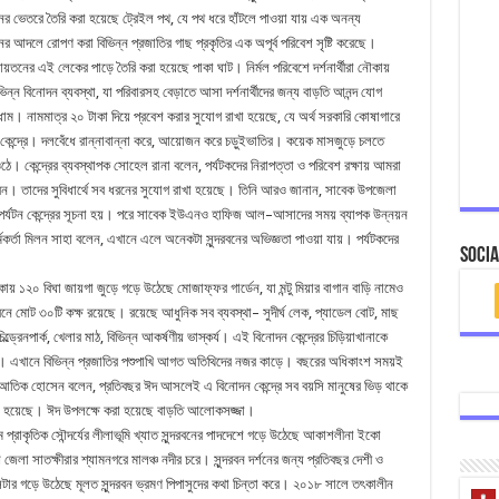
ের
ভেতরে
তৈরি
করা
হয়েছে
ট্রেইল
পথ
,
যে
পথ
ধরে
হাঁটলে
পাওয়া
যায়
এক
অনন্য
নের
আদলে
রোপণ
করা
বিভিন্ন
প্রজাতির
গাছ
প্রকৃতির
এক
অপূর্ব
পরিবেশ
সৃষ্টি
করেছে।
য়তনের
এই
লেকের
পাড়ে
তৈরি
করা
হয়েছে
পাকা
ঘাট।
নির্মল
পরিবেশে
দর্শনার্থীরা
নৌকায়
ভিন্ন
বিনোদন
ব্যবস্থা
,
যা
পরিবারসহ
বেড়াতে
আসা
দর্শনার্থীদের
জন্য
বাড়তি
আনন্দ
যোগ
ধাম।
নামমাত্র
২০
টাকা
দিয়ে
প্রবেশ
করার
সুযোগ
রাখা
হয়েছে
,
যে
অর্থ
সরকারি
কোষাগারে
কেন্দ্রে।
দলবেঁধে
রান্নাবান্না
করে
,
আয়োজন
করে
চড়ুইভাতির।
কয়েক
মাসজুড়ে
চলতে
ঠে।
কেন্দ্রের
ব্যবস্থাপক
সোহেল
রানা
বলেন
,
পর্যটকদের
নিরাপত্তা
ও
পরিবেশ
রক্ষায়
আমরা
েন।
তাদের
সুবিধার্থে
সব
ধরনের
সুযোগ
রাখা
হয়েছে।
তিনি
আরও
জানান
,
সাবেক
উপজেলা
পর্যটন
কেন্দ্রের
সূচনা
হয়।
পরে
সাবেক
ইউএনও
হাফিজ
আল
–
আসাদের
সময়
ব্যাপক
উন্নয়ন
মকর্তা
মিলন
সাহা
বলেন
,
এখানে
এলে
অনেকটা
সুন্দরবনের
অভিজ্ঞতা
পাওয়া
যায়।
পর্যটকদের
Socia
কায়
১২০
বিঘা
জায়গা
জুড়ে
গড়ে
উঠেছে
মোজাফ্ফর
গার্ডেন
,
যা
মন্টু
মিয়ার
বাগান
বাড়ি
নামেও
নে
মোট
৩০টি
কক্ষ
রয়েছে।
রয়েছে
আধুনিক
সব
ব্যবস্থা
–
সুদীর্ঘ
লেক
,
প্যাডেল
বোট
,
মাছ
িল্ড্রেনপার্ক
,
খেলার
মাঠ
,
বিভিন্ন
আকর্ষণীয়
ভাস্কর্য।
এই
বিনোদন
কেন্দ্রের
চিড়িয়াখানাকে
।
এখানে
বিভিন্ন
প্রজাতির
পশুপাখি
আগত
অতিথিদের
নজর
কাড়ে।
বছরের
অধিকাংশ
সময়ই
আতিক
হোসেন
বলেন
,
প্রতিবছর
ঈদ
আসলেই
এ
বিনোদন
কেন্দ্রে
সব
বয়সি
মানুষের
ভিড়
থাকে
হয়েছে।
ঈদ
উপলক্ষে
করা
হয়েছে
বাড়তি
আলোকসজ্জা।
ম
প্রাকৃতিক
সৌন্দর্যের
লীলাভূমি
খ্যাত
সুন্দরবনের
পাদদেশে
গড়ে
উঠেছে
আকাশলীনা
ইকো
ষ
জেলা
সাতক্ষীরার
শ্যামনগরে
মালঞ্চ
নদীর
চরে।
সুন্দরবন
দর্শনের
জন্য
প্রতিবছর
দেশী
ও
ন্টার
গড়ে
উঠেছে
মূলত
সুন্দরবন
ভ্রমণ
পিপাসুদের
কথা
চিন্তা
করে।
২০১৮
সালে
তৎকালীন