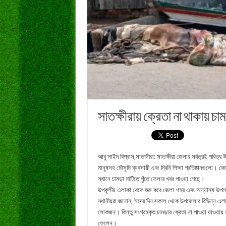
সাতক্ষীরায় ক্রেতা না থাকায় চা
আবু সাইদ বিশ্বাস,সাতক্ষীরা: সাতক্ষীরা জেলার সর্বত্রই পবিত
মানুষসহ মৌসুমি ব্যবসায়ী এবং দ্বিনি শিক্ষা প্রতিষ্ঠানগুলো। 
স্থানে চামড়া মাটিতে পুঁতে ফেলার খবর পাওয়া গেছে।
উপকূলীয় এলাকা থেকে শুরু করে জেলা শহর এবং অন্যান্য উপ
স্থানীয়রা জানান, ঈদের দিন সকাল থেকে উপজেলার বিভিন্ন এলা
লোকজন। কিন্তু সংগ্রহকৃত চামড়ার ক্রেতা না পাওয়া যাওয়ায় 
ফেলেন।