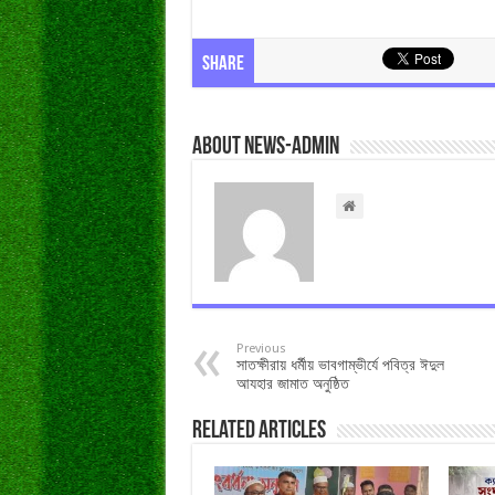
Share
About news-admin
Previous
সাতক্ষীরায় ধর্মীয় ভাবগাম্ভীর্যে পবিত্র ঈদুল
আযহার জামাত অনুষ্ঠিত
Related Articles