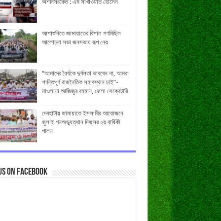
অশনিসংকেত : এম সাখাওয়াত হোসেন
আশাশুনিতে জামায়াতের বিশাল গণমিছিল
আলোচনা সভা জনসভায় রূপ নেয়
“আমাদের ধৈর্যকে দুর্বলতা ভাববেন না, আমরা
শান্তিপূর্ণ রাজনৈতিক সহাবস্থান চাই”-
মাওলানা আজিজুর রহমান, জেলা সেক্রেটারি
দেবহাটায় জামায়াতে ইসলামীর আয়োজনে
জুলাই গনঅভ্যুত্থান দিবসের ২য় বার্ষিকী
পালন
us on Facebook