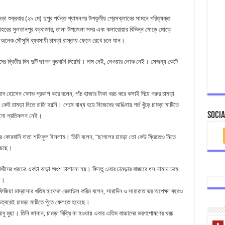
শুক্রবার (২৯ মে) দুপুর পর্যন্ত শ্যামনগর উপকূলীয় প্রেসক্লাবের সামনে পরিত্যক্ত
া শহরের সুলতানপুর বড়বাজার, তালা উপজেলা সদর এবং কলারোয়ার বিভিন্ন মোড়ে মোড়ে
 অনেক মৌসুমি ব্যবসায়ী চামড়া রাস্তায় ফেলে রেখে চলে যান।
দের দ্বিতীয় দিন দুটি ছাগল কুরবানি দিয়েছি। দাম নেই, নেওয়ার লোক নেই। সেজন্য কেটে
 হোসেন ক্ষোভ প্রকাশ করে বলেন, পাঁচ হাজার টাকা খরচ করে কসাই দিয়ে গরুর চামড়া
েউ চামড়া নিতে রাজি হয়নি। শেষে বাধ্য হয়ে নিজেদের আঙিনায় গর্ত খুঁড়ে চামড়া মাটিতে
Socia
কোনো প্রতিফলন নেই।
র কোরবানি দাতা শফিকুল ইসলাম। তিনি বলেন, “ছাগলের চামড়া তো কেউ ফ্রিতেও নিতে
হয়েছে।
ক্ষার্থীদের খরচের একটা বড়ো অংশ চালানো হয়। কিন্তু এবার চামড়ার বাজারে ধস নামায় চরম
না।
ফিজিয়া মাদ্রাসার খতিব হাফেজ রেজাউল করিম বলেন, সারাদিন ও সারারাত ভর অপেক্ষা করেও
চত্বরেই চামড়া মাটিতে পুঁতে ফেলতে হয়েছে।
বু মুছা। তিনি জানান, চামড়া বিক্রি না হওয়ায় এবার এতিম বাচ্চাদের ভরণপোষণের খরচ