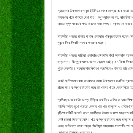
শ্যামনগর উপজেলার গাবুরা ইউনিয়ন থেকে সংগ্রহ করে আনা চামড়া 
অবস্থায় পড়ে থাকতে দেখা যায়। শুধু শ্যামনগর নয়, সাতক্ষীর
চামড়া স্তূপ আকারে পড়ে থাকতে দেখা গেছে। ক্রেতা না থাকায়
সাতক্ষীরা শহরের রাজার বাগান এলাকার খলিলুর রহমান বলেন, ঈ
পুকুরে দিয়ে দিয়েছি মাছের খাওয়ার জন্য।
সাতক্ষীরা শহরের কাটিয়া এলাকার কোরবানি দাতা আলহাজ আমজাদ
ছাড়ালাম। কিন্তু বাজারে কোনো ক্রেতা নেই। ৫০ টাকা দিয়েও ক
পুঁতে ফেলেছি। সরকার দাম নির্ধারণ করে দিলেও বাজারে তার 
একই অভিজ্ঞতার কথা জানালেন তালা উপজেলার ধানদিয়া গ্রামে
চাচ্ছে না। দুর্গন্ধ ছড়ানোর ভয়ে তা খালের পাড়ে ফেলে দিতে 
প্রতিবছর কোরবানির চামড়া বিক্রির অর্থ দিয়ে এতিম ও দুস্থ শি
আর্থিক ক্ষতির মুখে পড়েছে জেলার শত শত মাদ্রাসা ও এতিমখা
বুড়িগোয়ালিনী ফরেস্ট জামে মসজিদের ইমাম ও বাগে জান্নাত হা
কেউ চামড়া নিতে আসেনি। পরে দুর্গন্ধ ছড়ানোর ভয়ে মাদ্রাসা 
একই অভিযোগ করেন গাবুরা চাঁদনীমূখা মাদ্রাসার সভাপতি মোঃ আ
জোগাতে হিমশিম খেতে হবে।