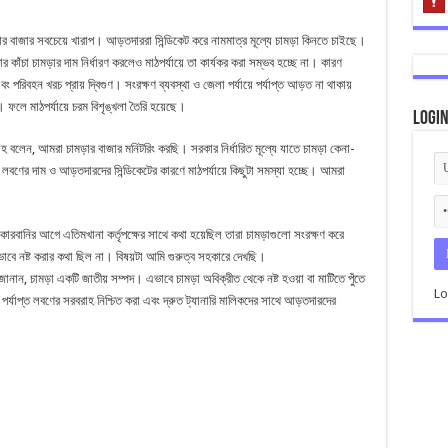
ড়ার বাজার সবচেয়ে খারাপ। আড়তদাররা সিন্ডিকেট করে নামমাত্র মূল্যে চামড়া কিনতে চাইছে।
কাঁচা চামড়ার দাম নির্ধারণ করলেও মাঠপর্যায়ে তা কার্যকর করা সম্ভব হচ্ছে না। কারণ
 পরিবহন খরচ প্রায় দ্বিগুণ। সংরক্ষণ ব্যবস্থা ও জেলা পর্যায়ে পর্যাপ্ত আড়ত না থাকায়
ফলে মাঠপর্যায়ে চরম বিশৃঙ্খলা তৈরি হয়েছে।
Logi
লাহ বলেন, আমরা চামড়ার বাজার মনিটরিং করছি। সরকার নির্ধারিত মূল্যে যাতে চামড়া কেনা-
ে লবণের দাম ও আড়তদারদের সিন্ডিকেটের কারণে মাঠপর্যায়ে কিছুটা সমস্যা হচ্ছে। আমরা
েন, কোরবানির আগে এতিমখানা কর্তৃপক্ষের সাথে কথা হয়েছিল তারা চামড়াগুলো সংরক্ষণ করে
এভাবে নষ্ট করার কথা ছিল না। বিষয়টা আমি গুরুত্ব সহকারে দেখছি।
র জানান, চামড়া একটি জাতীয় সম্পদ। এভাবে চামড়া অবিক্রীত থেকে নষ্ট হওয়া বা মাটিতে পুঁতে
Lo
র্যাপ্ত লবণের সরবরাহ নিশ্চিত করা এবং দ্রুত ট্যানারি মালিকদের সাথে আড়তদারদের