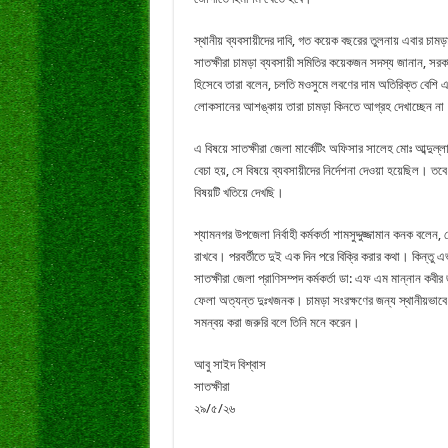
স্থানীয় ব্যবসায়ীদের দাবি, গত কয়েক বছরের তুলনায় এবার চাম
সাতক্ষীরা চামড়া ব্যবসায়ী সমিতির কয়েকজন সদস্য জানান, সরকার 
হিসেবে তারা বলেন, চলতি মওসুমে লবণের দাম অতিরিক্ত বেশি এবং
লোকসানের আশঙ্কায় তারা চামড়া কিনতে আগ্রহ দেখাচ্ছেন না। 
এ বিষয়ে সাতক্ষীরা জেলা মার্কেটিং অফিসার সালেহ মোঃ আব্দুল্
বেচা হয়, সে বিষয়ে ব্যবসায়ীদের নির্দেশনা দেওয়া হয়েছিল। তব
বিষয়টি খতিয়ে দেখছি।
শ্যামনগর উপজেলা নির্বাহী কর্মকর্তা শামসুদ্দুজ্জামান কনক বল
রাখবে। পরবর্তীতে দুই এক দিন পরে বিক্রি করার কথা। কিন্তু 
সাতক্ষীরা জেলা প্রাণিসম্পদ কর্মকর্তা ডা: এফ এম মান্নান কবী
ফেলা অত্যন্ত দুঃখজনক। চামড়া সংরক্ষণের জন্য স্থানীয়ভাবে প
সমন্বয় করা জরুরি বলে তিনি মনে করেন।
আবু সাইদ বিশ্বাস
সাতক্ষীরা
২৯/৫/২৬