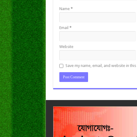
Name
*
Email
*
Website
Save my name, email, and website in this