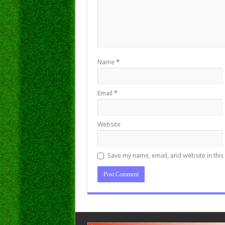
Name
*
Email
*
Website
Save my name, email, and website in this