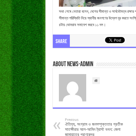
সভা শেষে নেতারা বলেন, দেশের সীমান্ত ও সার্বভৌমত্ব রক্ষা
সীমান্ত পরিস্থিতি নিয়ে স্থানীয় জনগণের উদ্বেগ দূর করতে সংশ্
৪টায় ভোমরায সমাবেশ করবে ১১ দল।
Share
About news-admin
Previous
ঐতিহ্য, সংগ্রাম ও জনসম্পৃক্ততার প্রতীক
সাতক্ষীরার আল-আমিন ট্রাস্ট ভবন: জেলা
জামায়াতের প্রাণকেন্দ্র