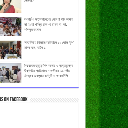
জেসিন?
লংমার্চ ও মহাসমাবেশের ঘোষণা দাবি আদায়
না হওয়া পর্যন্ত রাজপথ ছাড়ব না: ডা.
শফিকুর রহমান
সাতক্ষীরায় বিজিবির অভিযানে ১২ কেজি ‘কুশ’
মাদক জব্দ, আটক ১
বিদ্যুতের ভূতুড়ে বিল আদায় ও দ্রব্যমূল্যের
ঊর্ধ্বগতির প্রতিবাদে সাতক্ষীরায় ১১ দলীয়
ঐক্যের অবস্থান কর্মসূচি ও স্মারকলিপি
us on Facebook