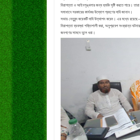
নিরাপত্তা ও আইনশৃঙ্খলার জন্য হুমকি সৃষ্টি করতে পারে। তার
সমাধানে সরকারের কার্যকর উদ্যোগ গ্রহণের দাবি জানান।
সভায় নেতৃবৃন্দ কয়েকটি দাবি উত্থাপন করেন। এর মধ্যে রয়েছ
নিরাপত্তা ব্যবস্থা শক্তিশালী করা, অনুপ্রবেশ সংক্রান্ত ঘটনায়
জনগণের সামনে তুলে ধরা।