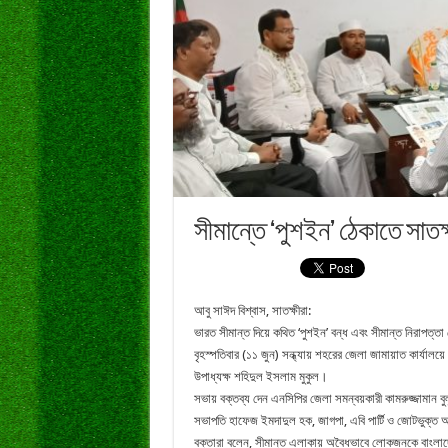
সীমান্তে ‘পুশইন’ ঠেকাতে সাতক
আবু সাঈদ বিশ্বাস, সাতক্ষীরা:
ভারত সীমান্ত দিয়ে কথিত ‘পুশইন’ বন্ধ এবং সীমান্ত নিরাপত্ত
বৃহস্পতিবার (১১ জুন) সন্ধ্যায় শহরের জেলা জামায়াত কার্যা
উপাধ্যক্ষ শহিদুল ইসলাম মুকুল।
সভায় বক্তব্য দেন এনসিপির জেলা সমন্বয়কারী কামরুজ্জামান 
সভাপতি হাফেজ ইমদাদুল হক, জাগপা, এবি পার্টি ও জোটভুক্ত অ
বক্তারা বলেন, সীমান্ত এলাকায় অবৈধভাবে লোকজনকে বাংলাদে