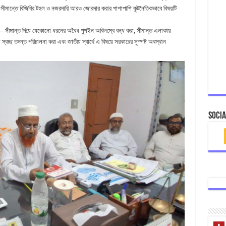
া সীমান্তে বিজিবির টহল ও নজরদারি আরও জোরদার করার পাশাপাশি কূটনৈতিকভাবে বিষয়টি
ে— সীমান্ত দিয়ে যেকোনো ধরনের অবৈধ পুশইন অবিলম্বে বন্ধ করা, সীমান্ত এলাকায়
 স্বচ্ছ তদন্ত পরিচালনা করা এবং জাতীয় স্বার্থে এ বিষয়ে সরকারের সুস্পষ্ট অবস্থান
Socia