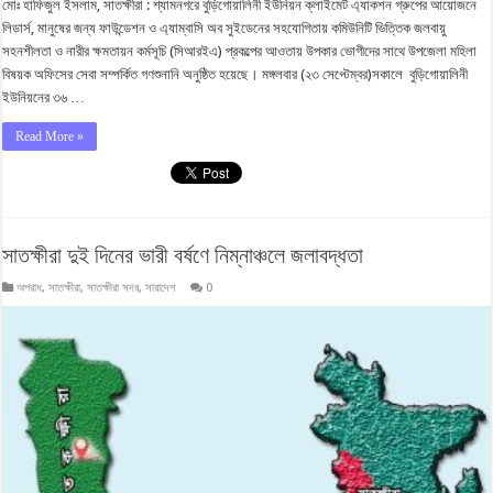
মোঃ হাফিজুল ইসলাম, সাতক্ষীরা : শ্যামনগরে বুড়িগোয়ালিনী ইউনিয়ন ক্লাইমেট এ্যাকশন গ্রুপের আয়োজনে
লিডার্স, মানুষের জন্য ফাউন্ডেশন ও এ্যাম্বাসি অব সুইডেনের সহযোগিতায় কমিউনিটি ভিত্তিক জলবায়ু
সহনশীলতা ও নারীর ক্ষমতায়ন কর্মসূচি (সিআরইএ) প্রকল্পের আওতায় উপকার ভোগীদের সাথে উপজেলা মহিলা
বিষয়ক অফিসের সেবা সম্পর্কিত গণশুনানি অনুষ্ঠিত হয়েছে। মঙ্গলবার (২৩ সেপ্টেম্বর)সকালে বুড়িগোয়ালিনী
ইউনিয়নের ৩৬ …
Read More »
সাতক্ষীরা দুই দিনের ভারী বর্ষণে নিম্নাঞ্চলে জলাবদ্ধতা
অপরাধ
,
সাতক্ষীরা
,
সাতক্ষীরা সদর
,
সারাদেশ
0