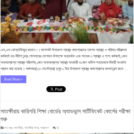
এস,এম মোস্তাফিজুর রহমান।।আশাশুনি উপজেলা স্বাস্থ্য কমপ্লেক্সের নবাগত স্বাস্থ্য ও পরিবার পরিকল্পনা
কর্মকর্তা ডাঃ নীতিশ চন্দ্র গোলদারের যোগদান উপলক্ষে অভ্যর্থনা এবং সাবেক ৩ স্বাস্থ্য ও প:প: কর্মকর্তা,১জন
অবসরপ্রাপ্ত স্বাস্থ্য পরিদর্শক,২জন অবসরপ্রাপ্ত স্বাস্থ্য সহকারী ও১জন অফিস সহায়ককে বিদায়ী সংবর্ধনা
প্রদান করা হয়েছে। মঙ্গলবার(২৩ সেপ্টেম্বর) দুপুর ১ টায় উপজেলা স্বাস্থ্য কমপ্লেক্সের কনফারেন্স রুমে …
Read More »
সাতক্ষীরায় কারিগরি শিক্ষা বোর্ডের অ্যাডভান্স সার্টিফিকেট কোর্সের পরীক্ষা
শুরু
সব খবর
,
সাতক্ষীরা
,
সাতক্ষীরা সদর
,
সারাদেশ
0