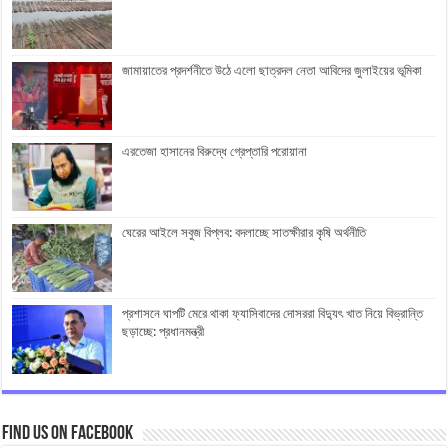
জামায়াতের প্রদর্শনীতে উঠে এলো ছাত্রদল নেতা আবিদের জুলাইয়ের ভূমিকা
এরতেজা হাসানের বিরুদ্ধে গ্রেপ্তারি পরোয়ানা
ঘেরের আইলে সবুজ বিপ্লব: বদলাচ্ছে সাতক্ষীরার কৃষি অর্থনীতি
প্রশাসনে ঘাপটি মেরে থাকা ফ্যাসিবাদের দোসররা বিদ্যুৎ খাত নিয়ে বিভ্রান্তি
ছড়াচ্ছে: প্রধানমন্ত্রী
Find us on Facebook