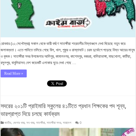
রোববার (২২ সেপ্টেম্বর) সকাল থেকে ভারী বর্ষণে সাতক্ষীরা শহরতলীর নিম্নাঞ্চলে দেখা দিয়েছে নতুন করে
জলাবদ্ধতা। এতে পানিতে তলিয়ে গেছে বিল, খাল, পুকুর ও রাস্তাঘাট। চরম দুর্ভোগে পড়েছে নিম্ন আয়ের মানুষ
ও কৃষক। সাতক্ষীরা সদর উপজেলার আলিপুর, কামালনগর, কাশেমপুর, বকচরা, বালিয়াডাঙ্গা, মাছখোলা, কাটিয়া,
রসুলপুর, বাবুলিয়াসহ বেশ কয়েকটি এলাকায় ঘুরে দেখা গেছে …
Read More »
সদরের ২০১টি প্রাইমারি স্কুলের ৪১টিতে প্রধান শিক্ষকের পদ শূন্য,
ভারপ্রাপ্ত দিয়ে চলছে কার্যক্রম
জাতীয়
,
জেলার খবর
,
সব খবর
,
সাতক্ষীরা
,
সাতক্ষীরা সদর
,
সারাদেশ
0