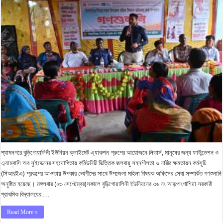
শ্যামনগরে বুড়িগোয়ালিনী ইউনিয়ন ক্লাইমেট এ্যাকশন গ্রুপের আয়োজনে লিডার্স, মানুষের জন্য ফাউন্ডেশন ও
এ্যাম্বাসি অব সুইডেনের সহযোগিতায় কমিউনিটি ভিত্তিক জলবায়ু সহনশীলতা ও নারীর ক্ষমতায়ন কর্মসূচি
(সিআরইএ) প্রকল্পের আওতায় উপকার ভোগীদের সাথে উপজেলা মহিলা বিষয়ক অফিসের সেবা সম্পর্কিত গণশুনানি
অনুষ্ঠিত হয়েছে। মঙ্গলবার (২৩ সেপ্টেম্বর)সকালে বুড়িগোয়ালিনী ইউনিয়নের ৩৬ নং আড়পাংগাশিয়া সরকারী
প্রাথমিক বিদ্যালয়ের …
Read More »