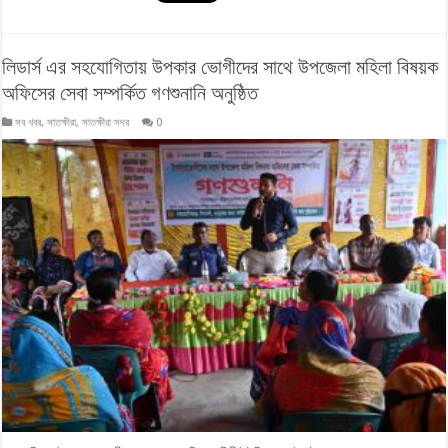
লিডার্স এর সহযোগিতায় উপকার ভোগীদের সাথে উপজেলা মহিলা বিষয়ক
অফিসের সেবা সম্পর্কিত গণশুনানি অনুষ্ঠিত
সব খবর
,
সাতক্ষীরা
,
সাতক্ষীরা সদর
0