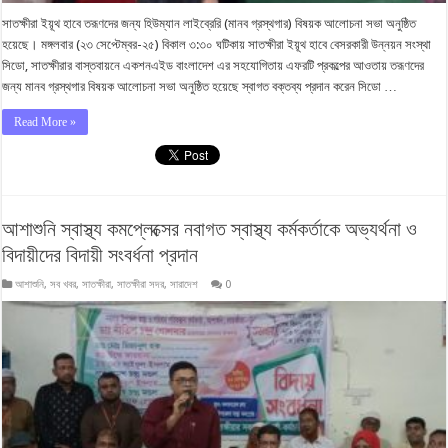
সাতক্ষীরা ইয়ূথ হাবে তরূণদের জন্য হিউম্যান লাইব্রেরি (মানব গ্রস্থগার) বিষয়ক আলোচনা সভা অনুষ্ঠিত
হয়েছে। মঙ্গলবার (২৩ সেপ্টেম্বর-২৫) বিকাল ৩:৩০ ঘটিকায় সাতক্ষীরা ইয়ূথ হাবে বেসরকারী উন্নয়ন সংস্থা
সিডো, সাতক্ষীরার বাস্তবায়নে একশনএইড বাংলাদেশ এর সহযোগিতায় এফরটি প্রকল্পের আওতায় তরূণদের
জন্য মানব গ্রস্থগার বিষয়ক আলোচনা সভা অনুষ্ঠিত হয়েছে স্বাগত বক্তব্য প্রদান করেন সিডো …
Read More »
আশাশুনি স্বাস্থ্য কমপ্লেক্সের নবাগত স্বাস্থ্য কর্মকর্তাকে অভ্যর্থনা ও
বিদায়ীদের বিদায়ী সংবর্ধনা প্রদান
আশাশুনি
,
সব খবর
,
সাতক্ষীরা
,
সাতক্ষীরা সদর
,
সারাদেশ
0