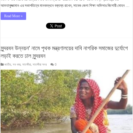
আফতাবুজ্জামান এর সভাপতিত্বে মানববন্ধনে বক্তব্য রাখেন, সাবেক জেলা শিক্ষা অফিসার কিশোরী মোহন …
Read More »
সুন্দরবন উন্নয়ন’ নামে পৃথক মন্ত্রণালয়ের দাবি নাগরিক সমাজের দুর্যোগে
লড়াই করতে ঢাল সুন্দরবন
জাতীয়
,
সব খবর
,
সাতক্ষীরা
,
সাতক্ষীরা সদর
0