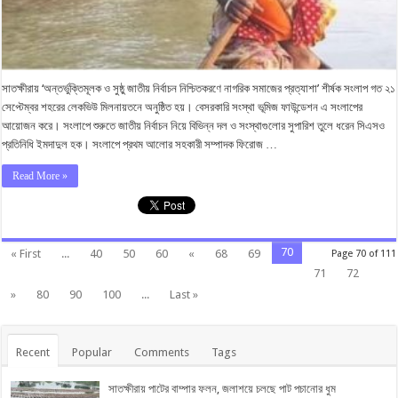
সাতক্ষীরায় ‘অন্তর্ভুক্তিমূলক ও সুষ্ঠু জাতীয় নির্বাচন নিশ্চিতকরণে নাগরিক সমাজের প্রত্যাশা’ শীর্ষক সংলাপ গত ২১
সেপ্টেম্বর শহরের লেকভিউ মিলনায়তনে অনুষ্ঠিত হয়। বেসরকারি সংস্থা ভূমিজ ফাউন্ডেশন এ সংলাপের
আয়োজন করে। সংলাপে শুরুতে জাতীয় নির্বাচন নিয়ে বিভিন্ন দল ও সংস্থাগুলোর সুপারিশ তুলে ধরেন সিএসও
প্রতিনিধি ইমদাদুল হক। সংলাপে প্রথম আলোর সহকারী সম্পাদক ফিরোজ …
Read More »
70
« First
...
40
50
60
«
68
69
Page 70 of 111
71
72
»
80
90
100
...
Last »
Recent
Popular
Comments
Tags
সাতক্ষীরায় পাটের বাম্পার ফলন, জলাশয়ে চলছে পাট পচানোর ধুম