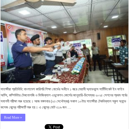
সাতক্ষীরা প্রতিনিধি: বাংলাদেশ কারিগরি শিক্ষা বোর্ডের অধীনে ১ বছর মেয়াদী অ্যাডভান্স সার্টিফিকেট ইন ফাইন
আর্টস, কম্পিউটার টেকনোলজি ও ফিজিক্যাল এডুকেশন কোর্সের জানুয়ারি-ডিসেম্বর ২০২৫ সেশনের প্রথম পর্বের
সমাপনী পরীক্ষা শুরু হয়েছে। আজ মঙ্গলবার (২৩ সেপ্টেম্বর) সকাল ১০টায় সাতক্ষীরা টেকনিক্যাল স্কুল অ্যান্ড
কলেজ কেন্দ্রে পরীক্ষাটি শুরু হয়। এ কেন্দ্রে মোট ৩১৯ জন …
Read More »