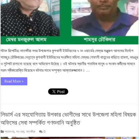
স্টাফ রিপোর্টার: সাতক্ষীরা সদর উপজেলার কুশখালী ইউনিয়নের ৭ নং ওয়ার্ডের মেম্বর মঞ্জুরুল আলমের নির্দেশে
সামছুর চৌকিদারের নেতৃত্বে কুশখালী ইউনিয়নের সংরক্ষিত মহিলা মেম্বর শেফালী খাতুনের বাড়িতে হামলা, ভাঙচুর
ও লুটপাট চালানো হয়েছে বলে অভিযোগ উঠেছে। ওই ঘটনায় স্থানীয় শতাধিক মানুষ ও সংবাদ কর্মীদের সামনে
সরল স্বীকারোক্তি দিয়েছেন ঘটনার সাথে সম্পৃক্ত আক্তারুজ্জামান। …
Read More »
লিডার্স এর সহযোগিতায় উপকার ভোগীদের সাথে উপজেলা মহিলা বিষয়ক
অফিসের সেবা সম্পর্কিত গণশুনানি অনুষ্ঠিত
শ্যামনগর
,
সব খবর
,
সাতক্ষীরা
0