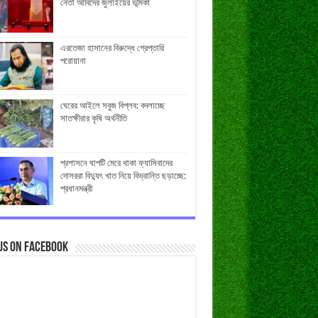
নেতা আবিদের জুলাইয়ের ভূমিকা
এরতেজা হাসানের বিরুদ্ধে গ্রেপ্তারি
পরোয়ানা
ঘেরের আইলে সবুজ বিপ্লব: বদলাচ্ছে
সাতক্ষীরার কৃষি অর্থনীতি
প্রশাসনে ঘাপটি মেরে থাকা ফ্যাসিবাদের
দোসররা বিদ্যুৎ খাত নিয়ে বিভ্রান্তি ছড়াচ্ছে:
প্রধানমন্ত্রী
us on Facebook