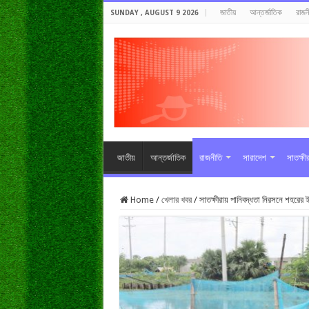
জাতীয়
আন্তর্জাতিক
রাজন
SUNDAY , AUGUST 9 2026
জাতীয়
আন্তর্জাতিক
রাজনীতি
সারাদেশ
সাতক্ষী
Home
/
খেলার খবর
/
সাতক্ষীরায় পানিবদ্ধতা নিরসনে শহরের