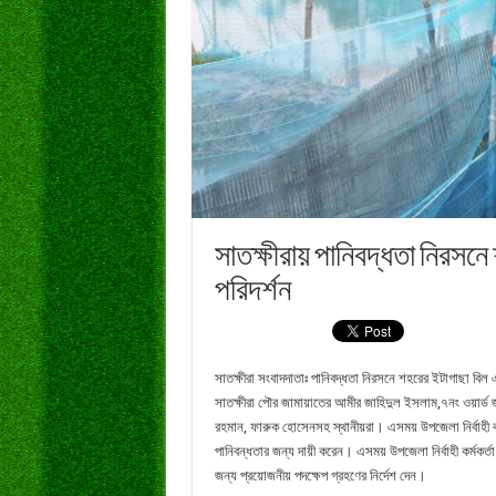
সাতক্ষীরায় পানিবদ্ধতা নিরস
পরিদর্শন
সাতক্ষীরা সংবাদদাতাঃ পানিবদ্ধতা নিরসনে শহরের ইটাগাছা বিল 
সাতক্ষীরা পৌর জামায়াতের আমীর জাহিদুল ইসলাম,৭নং ওয়ার্ড জাম
রহমান, ফারুক হোসেনসহ স্থানীয়রা। এসময় উপজেলা নির্বাহী কর
পানিবন্ধতার জন্য দায়ী করেন। এসময় উপজেলা নির্বাহী কর্মকর
জন্য প্রয়োজনীয় পদক্ষেপ গ্রহণের নির্দেশ দেন।