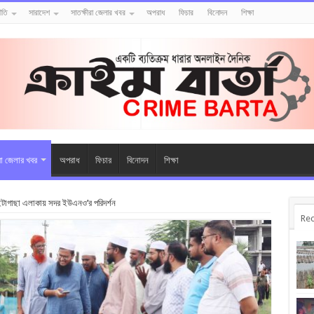
ীতি
সারাদেশ
সাতক্ষীরা জেলার খবর
অপরাধ
ফিচার
বিনোদন
শিক্ষা
রা জেলার খবর
অপরাধ
ফিচার
বিনোদন
শিক্ষা
 ইটাগাছা এলাকায় সদর ইউএনও’র পরিদর্শন
Rec