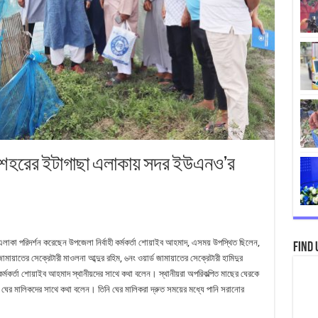
নে শহরের ইটাগাছা এলাকায় সদর ইউএনও’র
এলাকা পরিদর্শন করেছেন উপজেলা নির্বাহী কর্মকর্তা শোয়াইব আহমাদ, এসময় উপস্থিত ছিলেন,
Find 
ায়াতের সেক্রেটারী মাওলনা আব্দুর রহিম, ৬নং ওয়ার্ড জামায়াতের সেক্রেটারী হামিদুর
্মকর্তা শোয়াইব আহমাদ স্থানীয়দের সাথে কথা বলেন। স্থানীয়রা অপরিকল্পিত মাছের ঘেরকে
্তা ঘের মালিকদের সাথে কথা বলেন। তিনি ঘের মালিকরা দ্রুত সময়ের মধ্যে পানি সরানোর