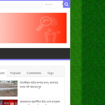
ent
Popular
Comments
Tags
সাতক্ষীরায় পাটের বাম্পার ফলন, জলাশয়ে
চলছে পাট পচানোর ধুম
জামায়াতের প্রদর্শনীতে উঠে এলো ছাত্রদল