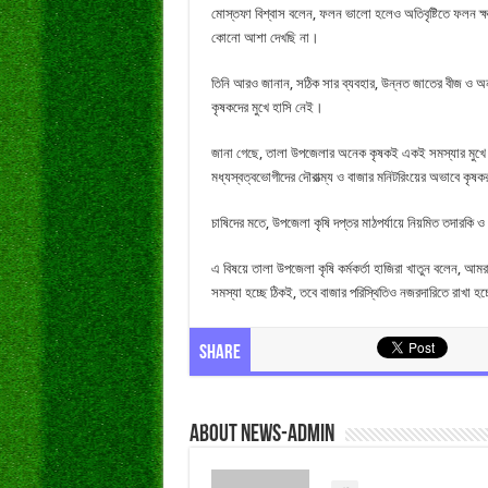
মোস্তফা বিশ্বাস বলেন, ফলন ভালো হলেও অতিবৃষ্টিতে ফলন ক্ষ
কোনো আশা দেখছি না।
তিনি আরও জানান, সঠিক সার ব্যবহার, উন্নত জাতের বীজ ও 
কৃষকদের মুখে হাসি নেই।
জানা গেছে, তালা উপজেলার অনেক কৃষকই একই সমস্যার মুখে 
মধ্যস্বত্বভোগীদের দৌরাত্ম্য ও বাজার মনিটরিংয়ের অভাবে কৃষকর
চাষিদের মতে, উপজেলা কৃষি দপ্তর মাঠপর্যায়ে নিয়মিত তদারকি ও 
এ বিষয়ে তালা উপজেলা কৃষি কর্মকর্তা হাজিরা খাতুন বলেন, আম
সমস্যা হচ্ছে ঠিকই, তবে বাজার পরিস্থিতিও নজরদারিতে রাখা হচ
Share
About news-admin