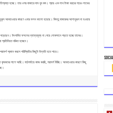
তিগ্রস্ত হচ্ছে। তার ওপর বাজারে দাম খুব কম। প্রায় এক লাখ টাকা খরচের পরেও লাভের
অনুকূল আবহাওয়ার কারণে এবার ফলন ভালো হয়েছে। কিন্তু বাজারদর আশানুরূপ না হওয়ায়
পড়েছেন। উৎপাদিত ফসলের ন্যায্যমূল্য না পেয়ে লোকসানে পড়তে হচ্ছে তাদের।
া প্রতিনিয়ত বঞ্চিত হচ্ছেন।
পরামর্শ প্রদান করলে পরিস্থিতির কিছুটা উন্নতি হতে পারে।
Socia
রা কৃষকদের পাশে আছি। মাঠপর্যায়ে কাজ করছি, পরামর্শ দিচ্ছি। আবহাওয়ার কারণে কিছু
্ছে।