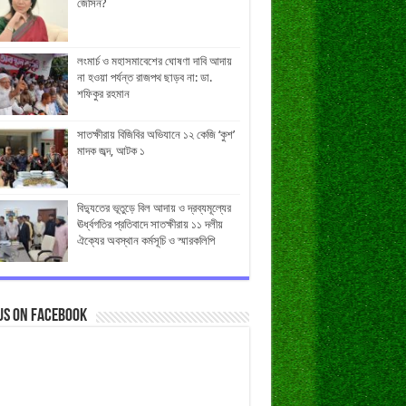
জেসিন?
লংমার্চ ও মহাসমাবেশের ঘোষণা দাবি আদায়
না হওয়া পর্যন্ত রাজপথ ছাড়ব না: ডা.
শফিকুর রহমান
সাতক্ষীরায় বিজিবির অভিযানে ১২ কেজি ‘কুশ’
মাদক জব্দ, আটক ১
বিদ্যুতের ভূতুড়ে বিল আদায় ও দ্রব্যমূল্যের
ঊর্ধ্বগতির প্রতিবাদে সাতক্ষীরায় ১১ দলীয়
ঐক্যের অবস্থান কর্মসূচি ও স্মারকলিপি
us on Facebook