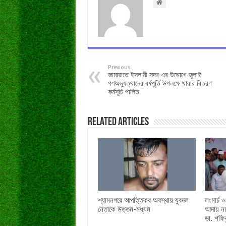
Previous
জামায়াতে ইসলামী সদর এর উদ্দোগে জুলাই
গণঅভ্যুত্থানের বর্ষপূর্তি উপলক্ষে খাবার বিতরণ
কর্মসূচি পালিত
Related Articles
শ্যামনগরে আপত্তিকর অবস্থায় যুবদল
লংমার্চ 
নেতাকে উত্তম-মধ্যম
আদায় না
ডা. শফি