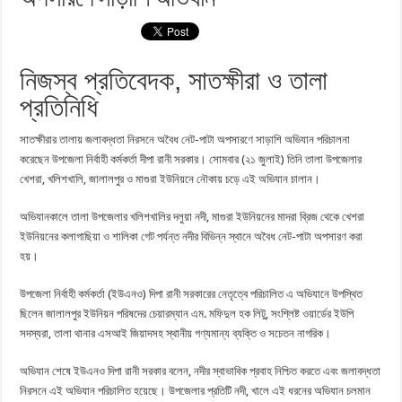
নিজস্ব প্রতিবেদক, সাতক্ষীরা ও তালা
প্রতিনিধি
সাতক্ষীরার তালায় জলাবদ্ধতা নিরসনে অবৈধ নেট-পাটা অপসারণে সাড়াশি অভিযান পরিচালনা
করেছেন উপজেলা নির্বাহী কর্মকর্তা দীপা রানী সরকার। সোমবার (২১ জুলাই) তিনি তালা উপজেলার
খেশরা, খলিশখালি, জালালপুর ও মাগুরা ইউনিয়নে নৌকায় চড়ে এই অভিযান চালান।
অভিযানকালে তালা উপজেলার খলিশখালির দলুয়া নদী, মাগুরা ইউনিয়নের মাদরা ব্রিজ থেকে খেশরা
ইউনিয়নের কলাগাছিয়া ও শালিকা গেট পর্যন্ত নদীর বিভিন্ন স্থানে অবৈধ নেট-পাটা অপসারণ করা
হয়।
উপজেলা নির্বাহী কর্মকর্তা (ইউএনও) দিপা রানী সরকারের নেতৃত্বে পরিচালিত এ অভিযানে উপস্থিত
ছিলেন জালালপুর ইউনিয়ন পরিষদের চেয়ারম্যান এম. মফিদুল হক লিটু, সংশ্লিষ্ট ওয়ার্ডের ইউপি
সদস্যরা, তালা থানার এসআই জিয়াদসহ স্থানীয় গণ্যমান্য ব্যক্তি ও সচেতন নাগরিক।
অভিযান শেষে ইউএনও দিপা রানী সরকার বলেন, নদীর স্বাভাবিক প্রবাহ নিশ্চিত করতে এবং জলাবদ্ধতা
নিরসনে এই অভিযান পরিচালিত হয়েছে। উপজেলার প্রতিটি নদী, খালে এই ধরনের অভিযান চলমান