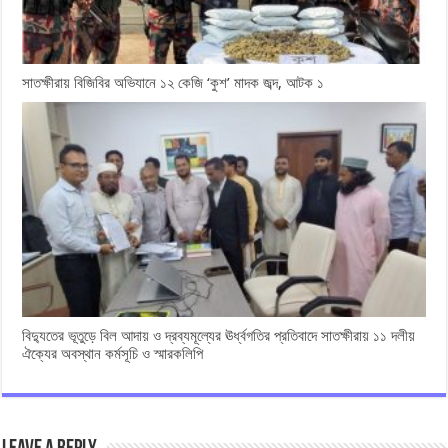
সাতক্ষীরায় বিজিবির অভিযানে ১২ কেজি ‘কুশ’ মাদক জব্দ, আটক ১
বিদ্যুতের ভূতুড়ে বিল আদায় ও দ্রব্যমূল্যের ঊর্ধ্বগতির প্রতিবাদে সাতক্ষীরায় ১১ দলীয়
ঐক্যের অবস্থান কর্মসূচি ও স্মারকলিপি