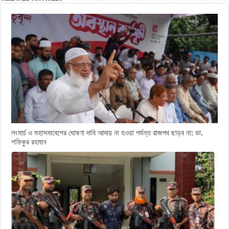
লংমার্চ ও মহাসমাবেশের ঘোষণা দাবি আদায় না হওয়া পর্যন্ত রাজপথ ছাড়ব না: ডা.
শফিকুর রহমান