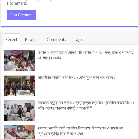
I comment.
Recent
Popular
Comments
Tags
লংমার্চ ও মহাসমাবেশের ঘোষণা দাবি আদায় না হওয়া পর্যন্ত রাজপথ ছাড়ব না:
ডা. শফিকুর রহমান
সাতক্ষীরায় বিজিবির অভিযানে ১২ কেজি ‘কুশ’ মাদক জব্দ, আটক ১
বিদ্যুতের ভূতুড়ে বিল আদায় ও দ্রব্যমূল্যের ঊর্ধ্বগতির প্রতিবাদে সাতক্ষীরায় ১১
দলীয় ঐক্যের অবস্থান কর্মসূচি ও স্মারকলিপি
ইটগাছা আদর্শ সরকারি প্রাথমিক বিদ্যালয়ে বৃত্তিপ্রাপ্ত ও শাপলা কাব
অ্যাওয়ার্ডপ্রাপ্ত শিক্ষার্থীদের সংবর্ধনা