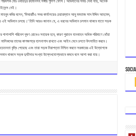
পরিদর্শক মোঃ ওবায়দুর রহমানসহ সঙ্গীয় পুলিশ ফোর্স। অভিযানের সময় দেখা যায়, অনেক
াইসেন্স নেই।
 মাহবুব কবির বলেন, ‘বিআরটিএ সদর কার্যালয়ের চেয়ারম্যান আবু মমতাজ সাদ উদ্দিন আহমেদ,
্দেশনায় এই অভিযান চলছে।’ তিনি আরও জানান যে, এ ধরনের অভিযান চলমান থাকবে যাতে সড়ক
ধির পাশাপাশি পরিবেশ দূষণ রোধেও সহায়ক হবে, কারণ পুরাতন যানবাহন অধিক পরিমাণে ধোঁয়া
াহন মালিকদের তাদের কাগজপত্র হালনাগাদ রাখতে এবং আইন মেনে চলতে উৎসাহিত করবে।
চেতনতা বৃদ্ধি পেয়েছে এবং তারা সড়ক নিরাপত্তা নিশ্চিত করতে সরকারের এই উদ্যোগকে
লমান থাকলে সড়ক দুর্ঘটনার সংখ্যা উল্লেখযোগ্যভাবে কমবে বলে আশা করা যায়।
Socia