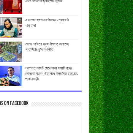
নেতা আবিদের জুলাইয়ের ভূমিকা
এরতেজা হাসানের বিরুদ্ধে গ্রেপ্তারি
পরোয়ানা
ঘেরের আইলে সবুজ বিপ্লব: বদলাচ্ছে
সাতক্ষীরার কৃষি অর্থনীতি
প্রশাসনে ঘাপটি মেরে থাকা ফ্যাসিবাদের
দোসররা বিদ্যুৎ খাত নিয়ে বিভ্রান্তি ছড়াচ্ছে:
প্রধানমন্ত্রী
us on Facebook