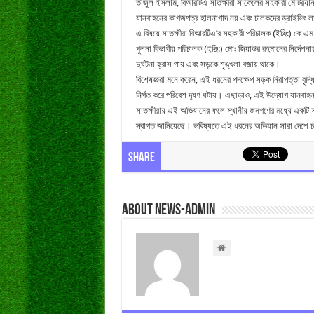
তাজুল ইসলাম, বিআরটিএ সাতক্ষীরা সার্কেলের সহকারী মোটরযান 
যানবাহনের কাগজপত্র হালনাগাদ নয় এবং চালকদের ড্রাইভিং ল
এ বিষয়ে সাতক্ষীরা বিআরটিএ’র সহকারী পরিচালক (ইঞ্জি:) কে এম
খুলনা বিভাগীয় পরিচালক (ইঞ্জি:) মোঃ জিয়াউর রহমানের নির
দুর্ঘটনা হ্রাস পায় এবং সড়কে শৃঙ্খলা বজায় থাকে।
বিশেষজ্ঞরা মনে করেন, এই ধরনের পদক্ষেপ সড়ক নিরাপত্তা বৃদ্
নির্গত করে পরিবেশ দূষণ ঘটায়। এছাড়াও, এই উদ্যোগ যানব
সাতক্ষীরায় এই অভিযানের ফলে স্থানীয় জনগণের মধ্যে একটি স
স্বাগত জানিয়েছে। ভবিষ্যতে এই ধরনের অভিযান সারা দেশে চ
Share
About news-admin