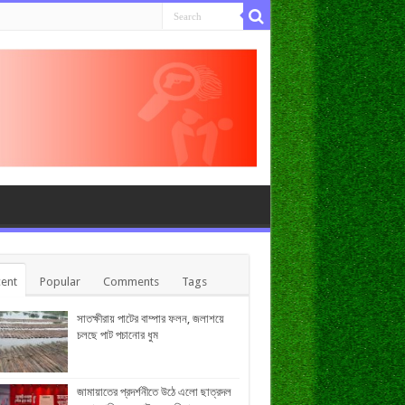
ent
Popular
Comments
Tags
সাতক্ষীরায় পাটের বাম্পার ফলন, জলাশয়ে
চলছে পাট পচানোর ধুম
জামায়াতের প্রদর্শনীতে উঠে এলো ছাত্রদল