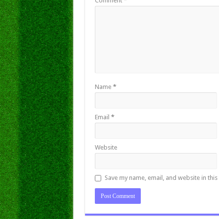
Comment
*
Name
*
Email
*
Website
Save my name, email, and website in this