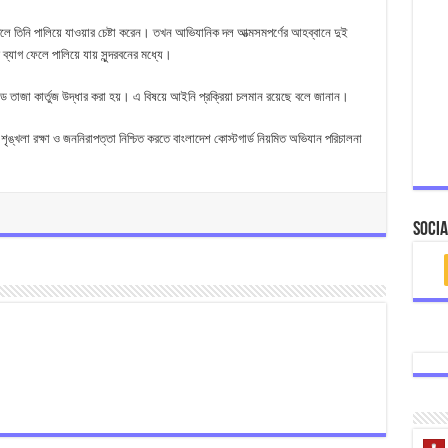
ে তিনি পালিয়ে যাওয়ার চেষ্টা করেন। তখন আভিযানিক দল আত্মসমপর্ণের আহব্বানে দুই
 ব্যাগ ফেলে পালিয়ে যায় সুন্দরবনের মধ্যে।
াউন্ড তাজা কার্তুজ উদ্ধার করা হয়। এ বিষয়ে আইনি প্রক্রিয়া চলমান রয়েছে বলে জানান।
ঙ্খলা রক্ষা ও জননিরাপত্তা নিশ্চিত করতে বাংলাদেশ কোস্টগার্ড নিয়মিত অভিযান পরিচালনা
Socia