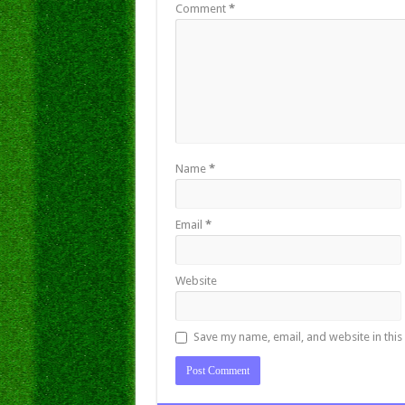
Comment
*
Name
*
Email
*
Website
Save my name, email, and website in this