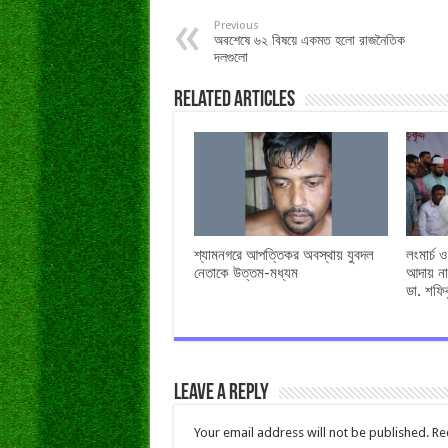
Previous
অবশেষে ৬২ বিষয়ে একমত হলো রাজনৈতিক
দলগুলো
Related Articles
শ্যামনগরে আপত্তিকর অবস্থায় যুবদল
লংমার্চ 
নেতাকে উত্তম-মধ্যম
আদায় না
ডা. শফি
Leave a Reply
Your email address will not be published.
Re