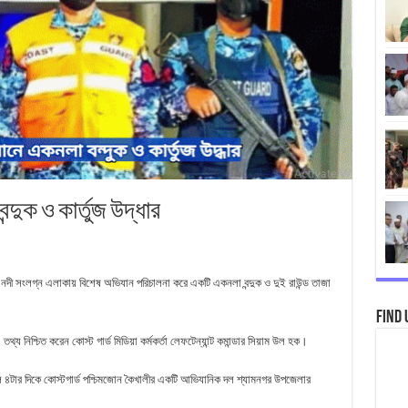
্দুক ও কার্তুজ উদ্ধার
নদী সংলগ্ন এলাকায় বিশেষ অভিযান পরিচালনা করে একটি একনলা বন্দুক ও দুই রাউন্ড তাজা
Find 
থ্য নিশ্চিত করেন কোস্ট গার্ড মিডিয়া কর্মকর্তা লেফটেন্যান্ট কমান্ডার সিয়াম উল হক।
ল ৪টার দিকে কোস্টগার্ড পশ্চিমজোন কৈখালীর একটি আভিযানিক দল শ্যামনগর উপজেলার