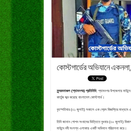
কোস্টগার্ডের অভিযানে একনলা বন
সুন্দরবনাঞ্চল (শ্যামনগর) প্রতিনিধি:
শ্যামনগর উপজেলায় মাউন্দে 
কার্তুজ জব্দ করেছে বাংলাদেশ কোস্টগার্ড।
বৃহস্পতিবার (৩১ জুলাই) সকালে এক প্রেস বিজ্ঞপ্তির মাধ্যমে এ ত
তিনি জানান গোপন সংবাদের ভিত্তিতে বুধবার (৩০ জুলাই) বিকা
মাউন্দে নদী সংলগ্ন এলাকায় একটি অভিযান পরিচালনা করে।