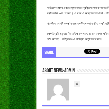
অভিযানের সময় একজন সন্দেহভাজন ব্যক্তিকে থামার সংকেত দিল
রাউন্ড ফাঁকা গুলি ছোড়েন। এ সময় ঐ ব্যক্তির সঙ্গে থাকা একটি
পরবর্তীতে ব্যাগটি তল্লাসি করে একটি একনলা ব্যক্তি ও দুই র
লেফটেন্যান্ট কমান্ডার সিয়াম উল হক আরও জানান দেশের আইন শৃ
করে আসছে। ভবিষ্যতেও এ কার্যক্রম অব্যাহত থাকবে।
Share
About news-admin