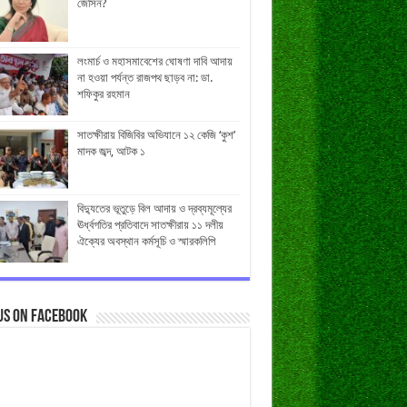
জেসিন?
লংমার্চ ও মহাসমাবেশের ঘোষণা দাবি আদায়
না হওয়া পর্যন্ত রাজপথ ছাড়ব না: ডা.
শফিকুর রহমান
সাতক্ষীরায় বিজিবির অভিযানে ১২ কেজি ‘কুশ’
মাদক জব্দ, আটক ১
বিদ্যুতের ভূতুড়ে বিল আদায় ও দ্রব্যমূল্যের
ঊর্ধ্বগতির প্রতিবাদে সাতক্ষীরায় ১১ দলীয়
ঐক্যের অবস্থান কর্মসূচি ও স্মারকলিপি
us on Facebook