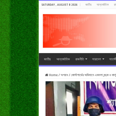
জাতীয়
আন্তর্জাতিক
র
SATURDAY , AUGUST 8 2026
জাতীয়
আন্তর্জাতিক
রাজনীতি
সারাদেশ
সাতক্
Home
/
অপরাধ
/
কোস্টগার্ডের অভিযানে একনলা বন্দুক ও কার্ত