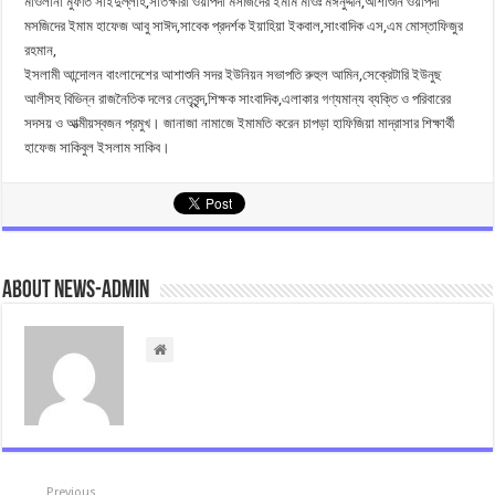
মাওলানা মুফতি সাইদুল্লাহ,সাতক্ষীরা ওয়াপদা মসজিদের ইমাম মাওঃ মঈনুদ্দীন,আশাশুনি ওয়াপদা
মসজিদের ইমাম হাফেজ আবু সাঈদ,সাবেক প্রদর্শক ইয়াহিয়া ইকবাল,সাংবাদিক এস,এম মোস্তাফিজুর
রহমান,
ইসলামী আন্দোলন বাংলাদেশের আশাশুনি সদর ইউনিয়ন সভাপতি রুহুল আমিন,সেক্রেটারি ইউনুছ
আলীসহ বিভিন্ন রাজনৈতিক দলের নেতৃবৃন্দ,শিক্ষক সাংবাদিক,এলাকার গণ্যমান্য ব্যক্তি ও পরিবারের
সদসয় ও আত্মীয়স্বজন প্রমুখ। জানাজা নামাজে ইমামতি করেন চাপড়া হাফিজিয়া মাদ্রাসার শিক্ষার্থী
হাফেজ সাকিবুল ইসলাম সাকিব।
About news-admin
Previous