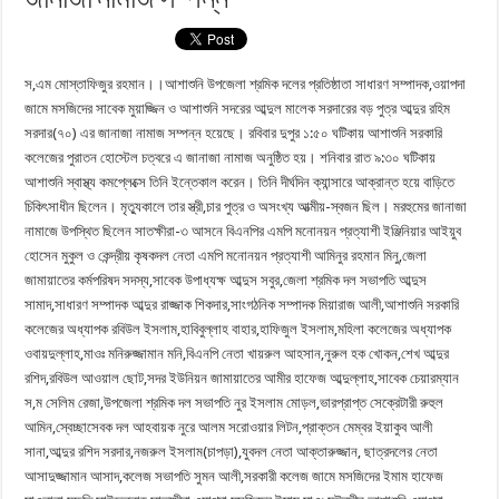
স,এম মোস্তাফিজুর রহমান।।আশাশুনি উপজেলা শ্রমিক দলের প্রতিষ্ঠাতা সাধারণ সম্পাদক,ওয়াপদা
জামে মসজিদের সাবেক মুয়াজ্জিন ও আশাশুনি সদরের আব্দুল মালেক সরদারের বড় পুত্র আব্দুর রহিম
সরদার(৭০) এর জানাজা নামাজ সম্পন্ন হয়েছে। রবিবার দুপুর ১:৫০ ঘটিকায় আশাশুনি সরকারি
কলেজের পুরাতন হোস্টেল চত্বরে এ জানাজা নামাজ অনুষ্ঠিত হয়। শনিবার রাত ৯:৩০ ঘটিকায়
আশাশুনি স্বাস্থ্য কমপ্লেক্সে তিনি ইন্তেকাল করেন। তিনি দীর্ঘদিন ক্যান্সারে আক্রান্ত হয়ে বাড়িতে
চিকিৎসাধীন ছিলেন। মৃত্যুকালে তার স্ত্রী,চার পুত্র ও অসংখ্য আত্মীয়-স্বজন ছিল। মরহুমের জানাজা
নামাজে উপস্থিত ছিলেন সাতক্ষীরা-৩ আসনে বিএনপির এমপি মনোনয়ন প্রত্যাশী ইঞ্জিনিয়ার আইয়ুব
হোসেন মুকুল ও কেন্দ্রীয় কৃষকদল নেতা এমপি মনোনয়ন প্রত্যাশী আমিনুর রহমান মিনু,জেলা
জামায়াতের কর্মপরিষদ সদস্য,সাবেক উপাধ্যক্ষ আব্দুস সবুর,জেলা শ্রমিক দল সভাপতি আব্দুস
সামাদ,সাধারণ সম্পাদক আব্দুর রাজ্জাক শিকদার,সাংগঠনিক সম্পাদক মিয়ারাজ আলী,আশাশুনি সরকারি
কলেজের অধ্যাপক রবিউল ইসলাম,হাবিবুল্লাহ বাহার,হাফিজুল ইসলাম,মহিলা কলেজের অধ্যাপক
ওবায়দুল্লাহ,মাওঃ মনিরুজ্জামান মনি,বিএনপি নেতা খায়রুল আহসান,নুরুল হক খোকন,শেখ আব্দুর
রশিদ,রবিউল আওয়াল ছোট,সদর ইউনিয়ন জামায়াতের আমীর হাফেজ আব্দুল্লাহ,সাবেক চেয়ারম্যান
স,ম সেলিম রেজা,উপজেলা শ্রমিক দল সভাপতি নুর ইসলাম মোড়ল,ভারপ্রাপ্ত সেক্রেটারী রুহুল
আমিন,স্বেচ্ছাসেবক দল আহবায়ক নুরে আলম সরোওয়ার লিটন,প্রাক্তন মেম্বর ইয়াকুব আলী
সানা,আব্দুর রশিদ সরদার,নজরুল ইসলাম(চাপড়া),যুবদল নেতা আক্তারুজ্জান, ছাত্রদলের নেতা
আসাদুজ্জামান আসাদ,কলেজ সভাপতি সুমন আলী,সরকারী কলেজ জামে মসজিদের ইমাম হাফেজ