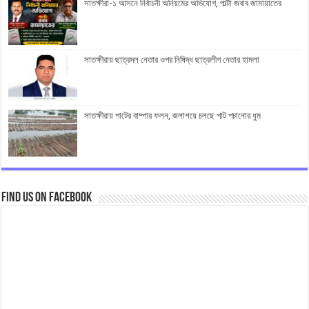
সাতক্ষীরা-১ আসনে নির্বাচনী অনিয়মের অভিযোগ, পাল্টা জবাব জামায়াতের
সাতক্ষীরায় ছাত্রদল নেতার ওপর নিষিদ্ধ ছাত্রলীগ নেতার হামলা
সাতক্ষীরায় পাটের বাম্পার ফলন, জলাশয়ে চলছে পাট পচানোর ধুম
Find us on Facebook