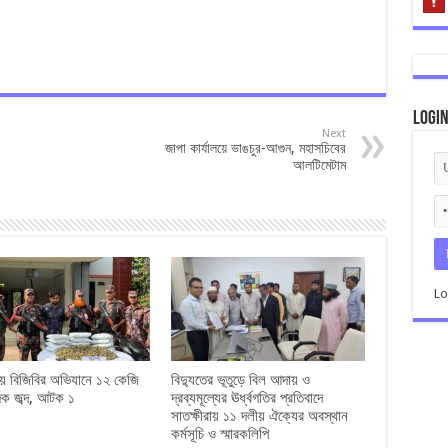
Logi
Next
জাপা কার্যালয়ে ভাঙচুর-আগুন, মহাসচিবের
আলটিমেটাম
Lo
রায় বিজিবির অভিযানে ১২ কেজি
বিদ্যুতের ভূতুড়ে বিল আদায় ও
াদক জব্দ, আটক ১
দ্রব্যমূল্যের ঊর্ধ্বগতির প্রতিবাদে
সাতক্ষীরায় ১১ দলীয় ঐক্যের অবস্থান
কর্মসূচি ও স্মারকলিপি