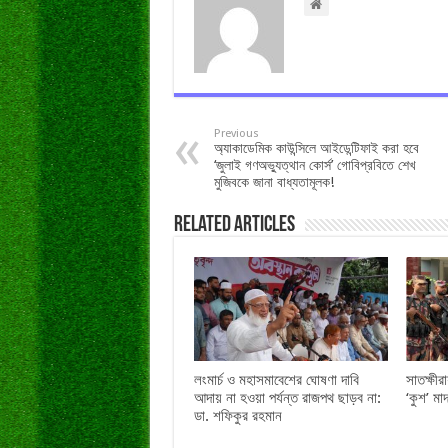
Previous
অ্যাকাডেমিক কাউন্সিলে আইডেন্টিফাই করা হবে
‘জুলাই গণঅভ্যুত্থান কোর্স’ গোবিপ্রবিতে শেখ
মুজিবকে জানা বাধ্যতামূলক!
Related Articles
লংমার্চ ও মহাসমাবেশের ঘোষণা দাবি
সাতক্ষী
আদায় না হওয়া পর্যন্ত রাজপথ ছাড়ব না:
‘কুশ’ ম
ডা. শফিকুর রহমান