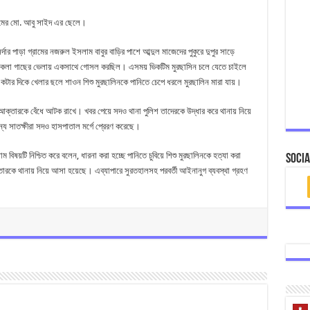
ামের মো. আবু সাইদ এর ছেলে।
র পাড়া গ্রামের নজরুল ইসলাম বাবুর বাড়ির পাশে আব্দুল মাজেদের পুকুরে দুপুর সাড়ে
কটি কলা গাছের ভেলায় একসাথে গোসল করছিল। এসময় ভিকটিম মুরছাসিন চলে যেতে চাইলে
র দিকে খেলার ছলে শাওন শিশু মুরছালিনকে পানিতে চেপে ধরলে মুরছালিন মারা যায়।
আক্তারকে বেঁধে আটক রাখে। খবর পেয়ে সদও থানা পুলিশ তাদেরকে উদ্ধার করে থানায় নিয়ে
য সাতক্ষীরা সদও হাসপাতাল মর্গে প্রেরণ করেছে।
 বিষয়টি নিশ্চিত করে বলেন, ধারনা করা হচ্ছে পানিতে চুবিয়ে শিশু মুরছালিনকে হত্যা করা
Socia
রকে থানায় নিয়ে আসা হয়েছে। এব্যাপারে সুরতহালসহ পরবর্তী আইনানুগ ব্যবস্থা গ্রহণ