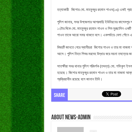
হত্যাকারী কিশোর মো. মাহফুজুর রহমান শাওন(১৬) একই গ্র
পুলিশ জানায়, সদর উপজেলার আগরদাড়ি ইউনিয়নের কাসেমপুর সর্দা
১২টার দিকে মো. মাহফুজুর রহমান শাওন ও শিশু মুরছালিন এ
শাওন তাকে আরো সময় থাকতে বলে। একপর্যায়ে বেলা পৌনে একটা
বিষয়টি জানতে পেরে স্থানীয়রা কিশোর শাওন ও তার মা নাজমা 
আসে। পুলিশ নিহত শিশুর মরদেহ উদ্ধার করে ময়না তদন্তের জন্
সাতক্ষীরা সদর থানার পুলিশ পরিদর্শক (তদন্ত) মো. শফিকুল ইসলাম
হয়েছে। কিশোর মাহফুজুর রহমান শাওন ও তার মা নাজমা আক্তা
প্রক্রিয়াধীন রয়েছে বলে জানান তিনি।
Share
About news-admin