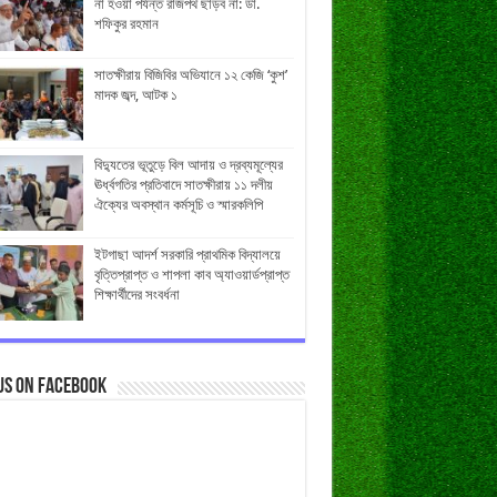
না হওয়া পর্যন্ত রাজপথ ছাড়ব না: ডা.
শফিকুর রহমান
সাতক্ষীরায় বিজিবির অভিযানে ১২ কেজি ‘কুশ’
মাদক জব্দ, আটক ১
বিদ্যুতের ভূতুড়ে বিল আদায় ও দ্রব্যমূল্যের
ঊর্ধ্বগতির প্রতিবাদে সাতক্ষীরায় ১১ দলীয়
ঐক্যের অবস্থান কর্মসূচি ও স্মারকলিপি
ইটগাছা আদর্শ সরকারি প্রাথমিক বিদ্যালয়ে
বৃত্তিপ্রাপ্ত ও শাপলা কাব অ্যাওয়ার্ডপ্রাপ্ত
শিক্ষার্থীদের সংবর্ধনা
us on Facebook