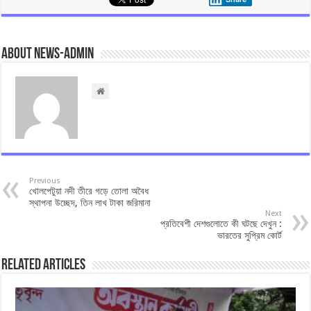
About news-admin
Previous
খোলপেটুয়া নদী তীরে গড়ে তোলা অবৈধ
স্থাপনা উচ্ছেদ, তিন লাখ টাকা জরিমানা
Next
প্রতিবেশী দেশগুলোতে কী ঘটছে দেখুন :
ভারতের সুপ্রিম কোর্ট
Related Articles