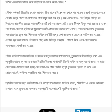
অবৈধ জেলেদের আটক করে আইনের আওতায় আনা হোক।”
স্টেশন কর্মকর্তা জিয়াউর রহমান জানান, তিন মাসের নিষেধাজ্ঞা শেষে গত পহেলা সেপ্টেম্বর থেকে বনে
ঢোকার জন্য জেলে বাওয়ালিদের পাশ ইস্যু করা শুরু হয়। শুরু থেকে গত ৮ সেপ্টেম্বর পর্যন্ত বন
বিভাগের সাতক্ষীরা রেঞ্জের আওতাধীন চারটি স্টেশন থেকে মোট ২২৮৫ টি পাশ ইস্যু করা হয়েছে। এসব
পাস নিয়ে জেলেরা ইতিমধ্যে সুন্দরবনের নদী-খালে মাছ ধরতে চলে গেছে। তবে অবৈধভাবে সুন্দরবনের
অভয়ারণ্যের ঢুকে মাছ শিকারের অভিযোগে ইতিমধ্যে বেশ কয়েকজন জেলেকে আটক করা হয়েছে।
এসময় জব্দ করা হয়েছে নৌকাসহ মাছ ধরার বিভিন্ন সরঞ্জাম। মামলা দিয়ে এসব জেলেদেরকে
আদালতে সোপর্দ করা হয়েছে।
পশ্চিম বনবিভাগের সরকারি বন সংরক্ষক ফজলুর রহমান জানিয়েছেন, সুন্দরবনের জীববৈচিত্র রক্ষা এবং
প্রকৃতির ভারসাম্য বজায় রাখতে নিয়মিত টহলের পাশাপাশি চিরুনি অভিযান অব্যাহত থাকবে। এ ছাড়া
জেলেদেরও সচেতন করা হচ্ছে যেন তারা বৈধ পাস পারমিট ছাড়া সুন্দরবনে প্রবেশ না করে এবং
কোনোভাবেই ক্ষতিকর পদ্ধতিতে মাছ শিকার না করে।
স্থানীয় সচেতন মহল বনবিভাগের এই উদ্যোগকে স্বাগত জানিয়ে বলেন, “নিয়মিত এ ধরনের অভিযান
চালানো হলে সুন্দরবনের সম্পদ ও বন্যপ্রাণী অনেকাংশেই সুরক্ষিত থাকবে।”
Share