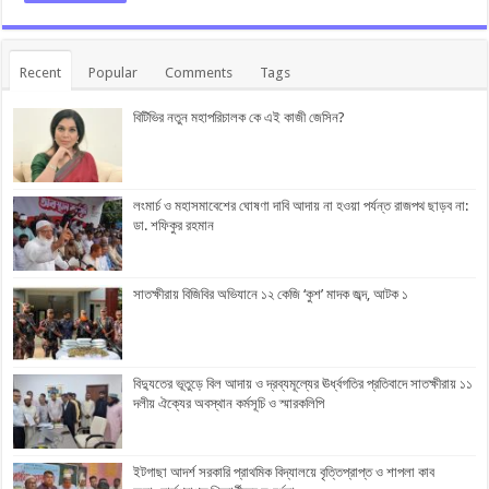
Recent
Popular
Comments
Tags
বিটিভির নতুন মহাপরিচালক কে এই কাজী জেসিন?
লংমার্চ ও মহাসমাবেশের ঘোষণা দাবি আদায় না হওয়া পর্যন্ত রাজপথ ছাড়ব না:
ডা. শফিকুর রহমান
সাতক্ষীরায় বিজিবির অভিযানে ১২ কেজি ‘কুশ’ মাদক জব্দ, আটক ১
বিদ্যুতের ভূতুড়ে বিল আদায় ও দ্রব্যমূল্যের ঊর্ধ্বগতির প্রতিবাদে সাতক্ষীরায় ১১
দলীয় ঐক্যের অবস্থান কর্মসূচি ও স্মারকলিপি
ইটগাছা আদর্শ সরকারি প্রাথমিক বিদ্যালয়ে বৃত্তিপ্রাপ্ত ও শাপলা কাব