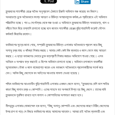
Share
সুন্দরবনের সাতক্ষীরা রেঞ্জে অবৈধ অনুপ্রবেশ ঠেকাতে চিরুনি অভিযান শুরু করেছে বন বিভাগ।
অভয়ারণ্য ঢুকে অবৈধভাবে মৎস্য আহরণ ও বিভিন্ন অপরাধমূলক কর্মকাণ্ড প্রতিরোধে এই অভিযান
পরিচালিত হচ্ছে। গত ৬ সেপ্টেম্বর থেকে শুরু হওয়া এ অভিযানে সুন্দরবনের বিভিন্ন অভয়ারণ্য, খাল ও
নদীতে টহল দিয়ে তল্লাশি চালানো হচ্ছে বলে জানান সাতক্ষীরা রেঞ্জের বুড়িগোয়ালিনী ফরেস্ট স্টেশন
কর্মকর্তা জিয়াউর রহমান।
বনবিভাগের সূত্রে জানা গেছে, সম্প্রতি সুন্দরবনের বিভিন্ন এলাকায় অবৈধভাবে প্রবেশ করে কিছু
অসাধু চক্র মাছ ও কাঁকড়া শিকার করছে। আবার কেউ কেউ বিষ ব্যবহার ও জাল ফেলে মাছ আহরণ
করছে। এ ছাড়া বনাঞ্চলের ভেতরে ঢুকে বন্যপ্রাণী শিকার করারও অভিযোগ পাওয়া গেছে। এসব
অনিয়ম ও অপরাধ বন্ধ করতেই এ বিশেষ অভিযান চালানো হচ্ছে। অভিযান চলাকালে বনরক্ষীরা
সন্দেহভাজন নৌকা ও জাল বাজেয়াপ্ত করেন এবং বনাঞ্চলে অবৈধভাবে প্রবেশকারীদের সতর্ক করে
দেন। আটক কিছু জেলেকে বন আইনের আওতায় মামলা দেওয়া হয়েছে।
পশ্চিম বনবিভাগের আওতাধীন বুড়িগোয়ালিনী এলাকার একজন জেলে বলেন, “সুন্দরবনের বেশি ভাগ ক্ষতির
কারণ কিছু দালান চক্র ও কোম্পানি। এদের সাহসে যত অপকর্মে লিপ্ত হয় কিছু জেলে। তাদের দাবি
সুন্দরবনকে সুরক্ষিত রাখতে হলে দালাল ও কোম্পানিদের অপসারণ করতে হবে।
নীলডুমুর এলাকার মোজাম্মেল হক বলেন, “কিছু অসাধু কোম্পানি এবং জেলেদের কারণে নিরীহ জেলেদের
উপর চাপ না পড়ে সে বিষয়ে বনবিভাগের কাছে আমাদের আহবান। আমরা চাই অবৈধ ব্যবসায়ী এবং