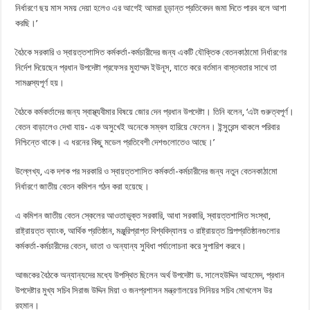
নির্ধারণে ছয় মাস সময় দেয়া হলেও এর আগেই আমরা চূড়ান্ত প্রতিবেদন জমা দিতে পারব বলে আশা
করছি।’
বৈঠকে সরকারি ও স্বায়ত্তশাসিত কর্মকর্তা-কর্মচারীদের জন্য একটি যৌক্তিক বেতনকাঠামো নির্ধারণের
নির্দেশ দিয়েছেন প্রধান উপদেষ্টা প্রফেসর মুহাম্মদ ইউনূস, যাতে করে বর্তমান বাস্তবতার সাথে তা
সামঞ্জস্যপূর্ণ হয়।
বৈঠকে কর্মকর্তাদের জন্য স্বাস্থ্যবীমার বিষয়ে জোর দেন প্রধান উপদেষ্টা। তিনি বলেন, ‘এটা গুরুত্বপূর্ণ।
বেতন বাড়ালেও দেখা যায়- এক অসুখেই অনেকে সম্বল হারিয়ে ফেলেন। ইন্সুরেন্স থাকলে পরিবার
নিশ্চিন্তে থাকে। এ ধরনের কিছু মডেল প্রতিবেশী দেশগুলোতেও আছে।’
উল্লেখ্য, এক দশক পর সরকারি ও স্বায়ত্তশাসিত কর্মকর্তা-কর্মচারীদের জন্য নতুন বেতনকাঠামো
নির্ধারণে জাতীয় বেতন কমিশন গঠন করা হয়েছে।
এ কমিশন জাতীয় বেতন স্কেলের আওতাভুক্ত সরকারি, আধা সরকারি, স্বায়ত্তশাসিত সংস্থা,
রাষ্ট্রায়ত্ত ব্যাংক, আর্থিক প্রতিষ্ঠান, মঞ্জুরিপ্রাপ্ত বিশ্ববিদ্যালয় ও রাষ্ট্রায়ত্ত শিল্পপ্রতিষ্ঠানগুলোর
কর্মকর্তা-কর্মচারীদের বেতন, ভাতা ও অন্যান্য সুবিধা পর্যালোচনা করে সুপারিশ করবে।
আজকের বৈঠকে অন্যান্যদের মধ্যে উপস্থিত ছিলেন অর্থ উপদেষ্টা ড. সালেহউদ্দিন আহমেদ, প্রধান
উপদেষ্টার মুখ্য সচিব সিরাজ উদ্দিন মিয়া ও জনপ্রশাসন মন্ত্রণালয়ের সিনিয়র সচিব মোখলেস উর
রহমান।