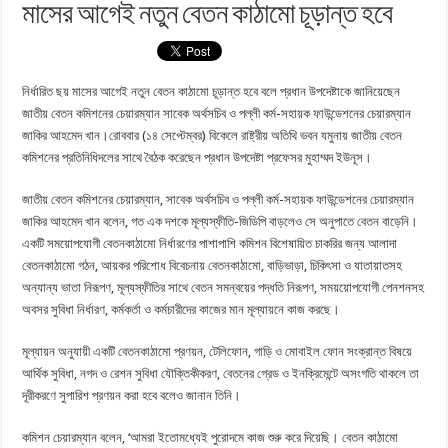
মাসের আগেই নতুন বেতন কাঠামো চূড়ান্ত হবে
নির্ধারিত ছয় মাসের আগেই নতুন বেতন কাঠামো চূড়ান্ত হবে বলে প্রধান উপদেষ্টাকে জানিয়েছেন
জাতীয় বেতন কমিশনের চেয়ারম্যান সাবেক অর্থসচিব ও পল্লী কর্ম-সহায়ক ফাউন্ডেশনের চেয়ারম্যান
জাকির আহমেদ খান।রোববার (১৪ সেপ্টেম্বর) বিকেলে রাষ্ট্রীয় অতিথি ভবন যমুনায় জাতীয় বেতন
কমিশনের প্রতিনিধিদলের সাথে বৈঠক করেছেন প্রধান উপদেষ্টা প্রফেসর মুহাম্মদ ইউনূস।
জাতীয় বেতন কমিশনের চেয়ারম্যান, সাবেক অর্থসচিব ও পল্লী কর্ম-সহায়ক ফাউন্ডেশনের চেয়ারম্যান
জাকির আহমেদ খান বলেন, গত এক দশকে মূল্যস্ফীতি-জিডিপি বাড়লেও সে অনুপাতে বেতন বাড়েনি।
একটি সময়োপযোগী বেতনকাঠামো নির্ধারণের পাশাপাশি কমিশন বিশেষায়িত চাকরির জন্য আলাদা
বেতনকাঠামো গঠন, আয়কর পরিশোধ বিবেচনায় বেতনকাঠামো, বাড়িভাড়া, চিকিৎসা ও যাতায়াতসহ
অন্যান্য ভাতা নিরূপণ, মূল্যস্ফীতির সাথে বেতন সমন্বয়ের পদ্ধতি নিরূপণ, সময়য়োপযোগী পেনশনসহ
অবসর সুবিধা নির্ধারণ, কর্মকর্তা ও কর্মচারীদের কাজের মান মূল্যায়নে কাজ করছে।
মূল্যায়ন অনুযায়ী একটি বেতনকাঠামো প্রণয়ন, টেলিফোন, গাড়ি ও মোবাইল ফোন সংক্রান্ত বিষয়ে
আর্থিক সুবিধা, নগদ ও রেশন সুবিধা যৌক্তিকীকরণ, বেতনের গ্রেড ও ইনক্রিমেন্টে অসংগতি থাকলে তা
দূরীকরণে সুপারিশ প্রণয়ন করা হবে বলেও জানান তিনি।
কমিশন চেয়ারম্যান বলেন, ‘আমরা ইতোমধ্যেই পুরোদমে কাজ শুরু করে দিয়েছি। বেতন কাঠামো