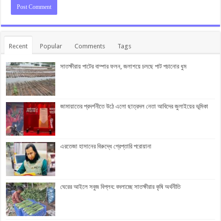
Recent
Popular
Comments
Tags
সাতক্ষীরায় পাটের বাম্পার ফলন, জলাশয়ে চলছে পাট পচানোর ধুম
জামায়াতের প্রদর্শনীতে উঠে এলো ছাত্রদল নেতা আবিদের জুলাইয়ের ভূমিকা
এরতেজা হাসানের বিরুদ্ধে গ্রেপ্তারি পরোয়ানা
ঘেরের আইলে সবুজ বিপ্লব: বদলাচ্ছে সাতক্ষীরার কৃষি অর্থনীতি