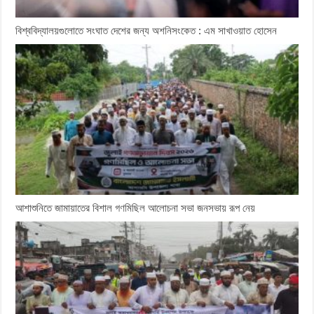
বিশ্ববিদ্যালয়গুলোতে সংঘাত দেশের জন্য অশনিসংকেত : এম সাখাওয়াত হোসেন
আশাশুনিতে জামায়াতের বিশাল গণমিছিল আলোচনা সভা জনসভায় রূপ নেয়