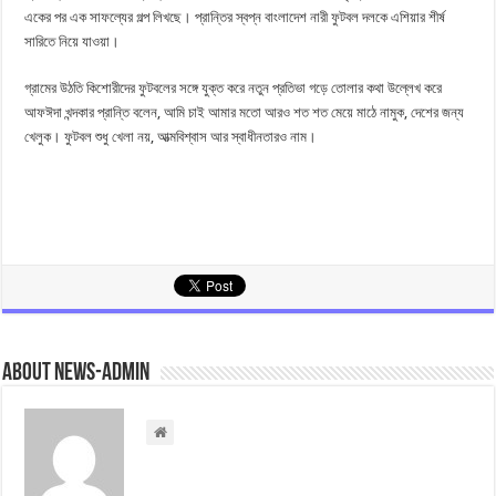
একের পর এক সাফল্যের গল্প লিখছে। প্রান্তির স্বপ্ন বাংলাদেশ নারী ফুটবল দলকে এশিয়ার শীর্ষ
সারিতে নিয়ে যাওয়া।
গ্রামের উঠতি কিশোরীদের ফুটবলের সঙ্গে যুক্ত করে নতুন প্রতিভা গড়ে তোলার কথা উল্লেখ করে
আফঈদা খন্দকার প্রান্তি বলেন, আমি চাই আমার মতো আরও শত শত মেয়ে মাঠে নামুক, দেশের জন্য
খেলুক। ফুটবল শুধু খেলা নয়, আত্মবিশ্বাস আর স্বাধীনতারও নাম।
About news-admin