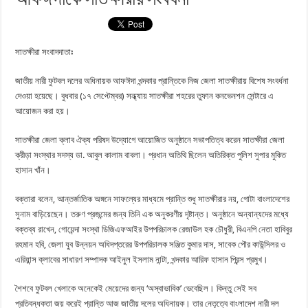
সাতক্ষীরা সংবাদদাতাঃ
জাতীয় নারী ফুটবল দলের অধিনায়ক আফঈদা খন্দকার প্রান্তিকে নিজ জেলা সাতক্ষীরায় বিশেষ সংবর্ধনা
দেওয়া হয়েছে। বুধবার (১৭ সেপ্টেম্বর) সন্ধ্যায় সাতক্ষীরা শহরের তুফান কনভেনশন সেন্টারে এ
আয়োজন করা হয়।
সাতক্ষীরা জেলা ক্লাব ঐক্য পরিষদ উদ্যোগে আয়োজিত অনুষ্ঠানে সভাপতিত্ব করেন সাতক্ষীরা জেলা
ক্রীড়া সংস্থার সদস্য ডা. আবুল কালাম বাবলা। প্রধান অতিথি ছিলেন অতিরিক্ত পুলিশ সুপার মুকিত
হাসান খাঁন।
বক্তারা বলেন, আন্তর্জাতিক অঙ্গনে সাফল্যের মাধ্যমে প্রান্তি শুধু সাতক্ষীরার নয়, গোটা বাংলাদেশের
সুনাম বাড়িয়েছেন। তরুণ প্রজন্মের জন্য তিনি এক অনুকরণীয় দৃষ্টান্ত। অনুষ্ঠানে অন্যান্যদের মধ্যে
বক্তব্য রাখেন, গোয়েন্দা সংস্থা ডিজিএফআইর উপপরিচালক রেজাউল হক চৌধুরী, বিএনপি নেতা হাবিবুর
রহমান হবি, জেলা যুব উন্নয়ন অধিদপ্তরের উপপরিচালক সঞ্জিত কুমার দাস, সাবেক পৌর কাউন্সিলর ও
এরিয়ান্স ক্লাবের সাধারণ সম্পাদক আইনুল ইসলাম নান্টা, খন্দকার আরিফ হাসান প্রিন্স প্রমুখ।
শৈশবে ফুটবল খেলাকে অনেকেই মেয়েদের জন্য ‘অস্বাভাবিক’ ভেবেছিল। কিন্তু সেই সব
প্রতিবন্ধকতা জয় করেই প্রান্তি আজ জাতীয় দলের অধিনায়ক। তার নেতৃত্বে বাংলাদেশ নারী দল