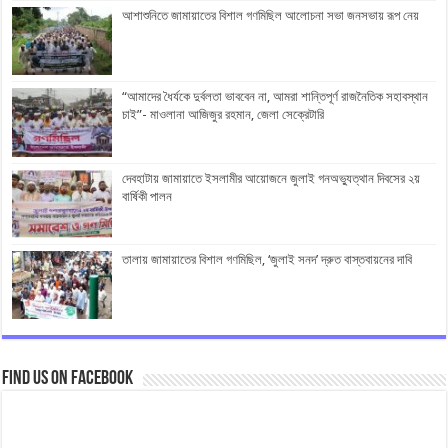
আশাশুনিতে জামায়াতের বিশাল গণমিছিল আলোচনা সভা জনসভায় রূপ নেয়
“আমাদের ধৈর্যকে দুর্বলতা ভাববেন না, আমরা শান্তিপূর্ণ রাজনৈতিক সহাবস্থান
চাই”- মাওলানা আজিজুর রহমান, জেলা সেক্রেটারি
দেবহাটায় জামায়াতে ইসলামীর আয়োজনে জুলাই গনঅভ্যুত্থান দিবসের ২য়
বার্ষিকী পালন
তালায় জামায়াতের বিশাল গণমিছিল, ‘জুলাই সনদ’ দ্রুত বাস্তবায়নের দাবি
Find us on Facebook