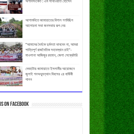
অশনিসংকেত : এম সাখাওয়াত হোসেন
আশাশুনিতে জামায়াতের বিশাল গণমিছিল
আলোচনা সভা জনসভায় রূপ নেয়
“আমাদের ধৈর্যকে দুর্বলতা ভাববেন না, আমরা
শান্তিপূর্ণ রাজনৈতিক সহাবস্থান চাই”-
মাওলানা আজিজুর রহমান, জেলা সেক্রেটারি
দেবহাটায় জামায়াতে ইসলামীর আয়োজনে
জুলাই গনঅভ্যুত্থান দিবসের ২য় বার্ষিকী
পালন
us on Facebook