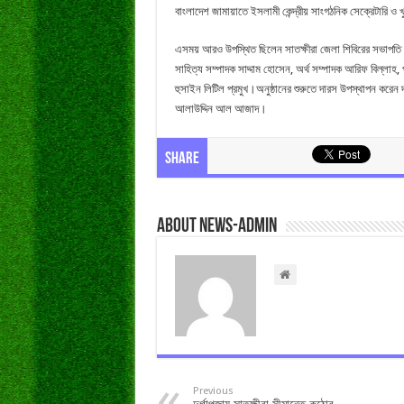
বাংলাদেশ জামায়াতে ইসলামী কেন্দ্রীয় সাংগঠনিক সেক্রেটারি ও খ
এসময় আরও উপস্থিত ছিলেন সাতক্ষীরা জেলা শিবিরের সভাপতি 
সাহিত্য সম্পাদক সাদ্দাম হোসেন, অর্থ সম্পাদক আরিফ বিল্ল
হুসাইন লিটিল প্রমুখ।অনুষ্ঠানের শুরুতে দারস উপস্থাপন করেন
আলাউদ্দিন আল আজাদ।
Share
About news-admin
Previous