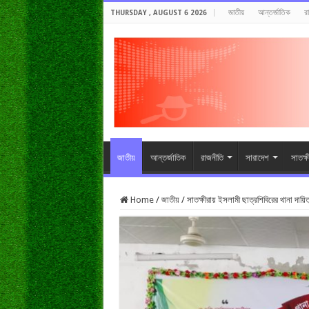
জাতীয়
আন্তর্জাতিক
র
THURSDAY , AUGUST 6 2026
জাতীয়
আন্তর্জাতিক
রাজনীতি
সারাদেশ
সাতক্
Home
/
জাতীয়
/
সাতক্ষীরায় ইসলামী ছাত্রশিবিরের থানা দায়িত্