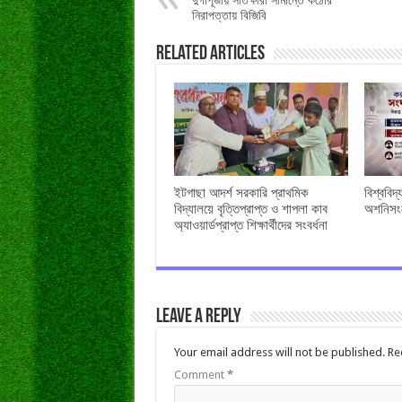
দুর্গাপূজায় সাতক্ষীরা সীমান্তে কঠোর
নিরাপত্তায় বিজিবি
Related Articles
ইটগাছা আদর্শ সরকারি প্রাথমিক
বিশ্ববিদ
বিদ্যালয়ে বৃত্তিপ্রাপ্ত ও শাপলা কাব
অশনিসংক
অ্যাওয়ার্ডপ্রাপ্ত শিক্ষার্থীদের সংবর্ধনা
Leave a Reply
Your email address will not be published.
Re
Comment
*