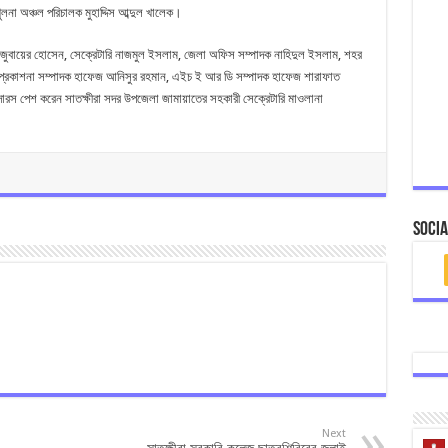
ুলনা অঞ্চল পরিচালক মুহাদ্দিস আব্দুল খালেক।
জুবায়ের হোসেন, সেক্রেটারি নাজমুল ইসলাম, জেলা অফিস সম্পাদক নাহিদুল ইসলাম, শহর
াহ, প্রকাশনা সম্পাদক হাফেজ আনিসুর রহমান, এইচ ই আর ডি সম্পাদক হাফেজ শারাফাত
 দারস পেশ করেন সাতক্ষীরা সদর উপজেলা জামায়াতের সহকারী সেক্রেটারি মাওলানা
Socia
Next