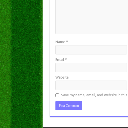
Name
*
Email
*
Website
Save my name, email, and website in this