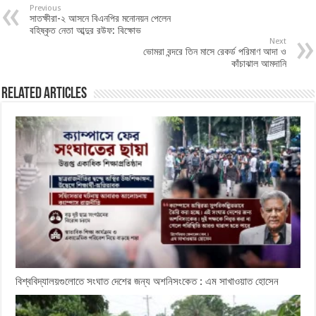
Previous
সাতক্ষীরা-২ আসনে বিএনপির মনোনয়ন পেলেন
বহিষ্কৃত নেতা আব্দুর রউফ: বিক্ষোভ
Next
ভোমরা বন্দরে তিন মাসে রেকর্ড পরিমাণ আদা ও
কাঁচাঝাল আমদানি
Related Articles
বিশ্ববিদ্যালয়গুলোতে সংঘাত দেশের জন্য অশনিসংকেত : এম সাখাওয়াত হোসেন