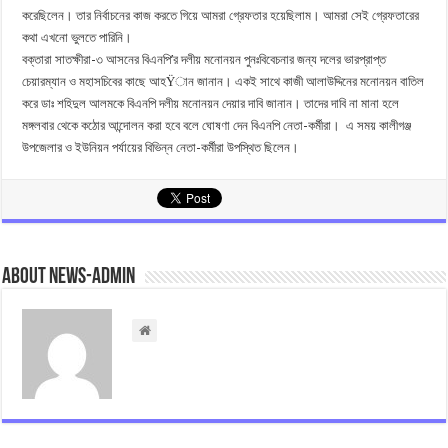
করেছিলেন। তার নির্বাচনের কাজ করতে গিয়ে আমরা গ্রেফতার হয়েছিলাম। আমরা সেই গ্রেফতারের
কথা এখনো ভুলতে পারিনি।
বক্তারা সাতক্ষীরা-৩ আসনের বিএনপি’র দলীয় মনোনয়ন পুনঃবিবেচনার জন্য দলের ভারপ্রাপ্ত
চেয়ারম্যান ও মহাসচিবের কাছে আহŸান জানান। একই সাথে কাজী আলাউদ্দিনের মনোনয়ন বাতিল
করে ডাঃ শহিদুল আলমকে বিএনপি দলীয় মনোনয়ন দেয়ার দাবি জানান। তাদের দাবি না মানা হলে
মঙ্গলবার থেকে কঠোর আন্দোলন করা হবে বলে ঘোষণা দেন বিএনপি নেতা-কর্মীরা। এ সময় কালীগঞ্জ
উপজেলার ও ইউনিয়ন পর্যায়ের বিভিন্ন নেতা-কর্মীরা উপস্থিত ছিলেন।
About news-admin