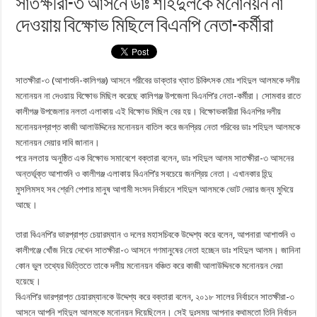
সাতক্ষীরা-৩ আসনে ডাঃ শহিদুলকে মনোনয়ন না
দেওয়ায় বিক্ষোভ মিছিলে বিএনপি নেতা-কর্মীরা
সাতক্ষীরা-৩ (আশাশুনি-কালিগঞ্জ) আসনে গরীবের ডাক্তার খ্যাত চিকিৎসক মোঃ শহিদুল আলমকে দলীয়
মনোনয়ন না দেওয়ায় বিক্ষোভ মিছিল করেছে কালিগঞ্জ উপজেলা বিএনপি’র নেতা-কর্মীরা। সোমবার রাতে
কালীগঞ্জ উপজেলার নলতা এলাকায় এই বিক্ষোভ মিছিল বের হয়। বিক্ষোভকারীরা বিএনপির দলীয়
মনোনয়নপ্রাপ্ত কাজী আলাউদ্দিনের মনোনয়ন বাতিল করে জনপ্রিয় নেতা গরিবের ডাঃ শহিদুল আলমকে
মনোনয়ন দেয়ার দাবি জানান।
পরে নলতায় অনুষ্ঠিত এক বিক্ষোভ সমাবেশে বক্তারা বলেন, ডাঃ শহিদুল আলম সাতক্ষীরা-৩ আসনের
অন্তর্ভূক্ত আশাশুনি ও কালীগঞ্জ এলাকায় বিএনপি’র সবচেয়ে জনপ্রিয় নেতা। এখানকার হিন্দু
মুসলিমসহ সব শ্রেণি পেশার মানুষ আগামী সংসদ নির্বাচনে শহিদুল আলমকে ভোট দেয়ার জন্য মুখিয়ে
আছে।
তারা বিএনপি’র ভারপ্রাপ্ত চেয়ারম্যান ও দলের মহাসচিবকে উদ্দেশ্য করে বলেন, আপনারা আশাশুনি ও
কালীগঞ্জে খোঁজ নিয়ে দেখেন সাতক্ষীরা-৩ আসনে গণমানুষের নেতা হচ্ছেন ডাঃ শহিদুল আলম। জানিনা
কোন ভুল তথ্যের ভিত্তিতে তাকে দলীয় মনোনয়ন বঞ্চিত করে কাজী আলাউদ্দিনকে মনোনয়ন দেয়া
হয়েছে।
বিএনপি’র ভারপ্রাপ্ত চেয়ারম্যানকে উদ্দেশ্য করে বক্তারা বলেন, ২০১৮ সালের নির্বাচনে সাতক্ষীরা-৩
আসনে আপনি শহিদুল আলমকে মনোনয়ন দিয়েছিলেন। সেই দুঃসময় আপনার কথামতো তিনি নির্বাচন