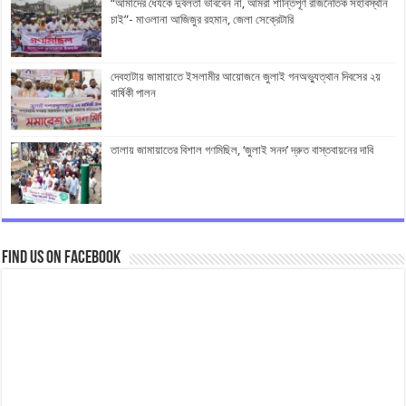
“আমাদের ধৈর্যকে দুর্বলতা ভাববেন না, আমরা শান্তিপূর্ণ রাজনৈতিক সহাবস্থান
চাই”- মাওলানা আজিজুর রহমান, জেলা সেক্রেটারি
দেবহাটায় জামায়াতে ইসলামীর আয়োজনে জুলাই গনঅভ্যুত্থান দিবসের ২য়
বার্ষিকী পালন
তালায় জামায়াতের বিশাল গণমিছিল, ‘জুলাই সনদ’ দ্রুত বাস্তবায়নের দাবি
Find us on Facebook