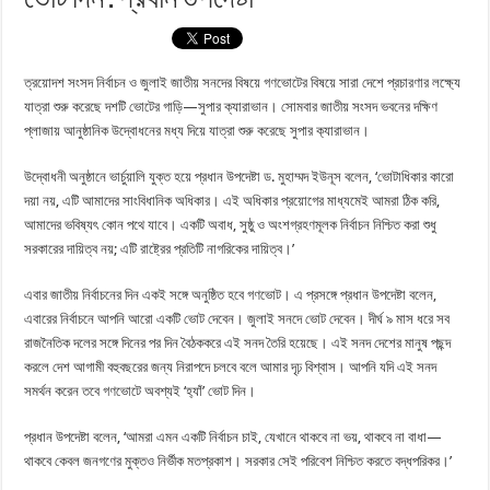
ত্রয়োদশ সংসদ নির্বাচন ও জুলাই জাতীয় সনদের বিষয়ে গণভোটের বিষয়ে সারা দেশে প্রচারণার লক্ষ্যে
যাত্রা শুরু করেছে দশটি ভোটের গাড়ি—সুপার ক্যারাভান। সোমবার জাতীয় সংসদ ভবনের দক্ষিণ
প্লাজায় আনুষ্ঠানিক উদ্বোধনের মধ্য দিয়ে যাত্রা শুরু করেছে সুপার ক‍্যারাভান।
উদ্বোধনী অনুষ্ঠানে ভার্চুয়ালি যুক্ত হয়ে প্রধান উপদেষ্টা ড. মুহাম্মদ ইউনূস বলেন, ‘ভোটাধিকার কারো
দয়া নয়, এটি আমাদের সাংবিধানিক অধিকার। এই অধিকার প্রয়োগের মাধ্যমেই আমরা ঠিক করি,
আমাদের ভবিষ্যৎ কোন পথে যাবে। একটি অবাধ, সুষ্ঠু ও অংশগ্রহণমূলক নির্বাচন নিশ্চিত করা শুধু
সরকারের দায়িত্ব নয়; এটি রাষ্ট্রের প্রতিটি নাগরিকের দায়িত্ব।’
এবার জাতীয় নির্বাচনের দিন একই সঙ্গে অনুষ্ঠিত হবে গণভোট। এ প্রসঙ্গে প্রধান উপদেষ্টা বলেন,
এবারের নির্বাচনে আপনি আরো একটি ভোট দেবেন। জুলাই সনদে ভোট দেবেন। দীর্ঘ ৯ মাস ধরে সব
রাজনৈতিক দলের সঙ্গে দিনের পর দিন বৈঠককরে এই সনদ তৈরি হয়েছে। এই সনদ দেশের মানুষ পছন্দ
করলে দেশ আগামী বহুবছরের জন্য নিরাপদে চলবে বলে আমার দৃঢ় বিশ্বাস। আপনি যদি এই সনদ
সমর্থন করেন তবে গণভোটে অবশ্যই ‘হ‍্যাঁ’ ভোট দিন।
প্রধান উপদেষ্টা বলেন, ‘আমরা এমন একটি নির্বাচন চাই, যেখানে থাকবে না ভয়, থাকবে না বাধা—
থাকবে কেবল জনগণের মুক্তও নির্ভীক মতপ্রকাশ। সরকার সেই পরিবেশ নিশ্চিত করতে বদ্ধপরিকর।’