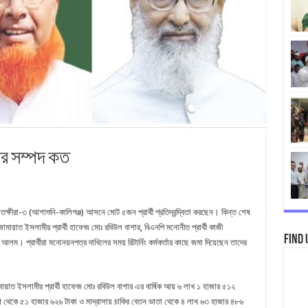
থীর সম্পদ কত
্ষীরা-৩ (আশাশুনি-কালিগঞ্জ) আসনে মোট ৫জন প্রার্থী প্রতিদ্বন্দ্বিতা করছেন। কিন্ত শেষ
েশ জামায়াত ইসলামীর প্রার্থী হাফেজ মোঃ রবিউল বাশার, বিএনপি মনোনীত প্রার্থী কাজী
Find 
দুল আলম। প্রার্থীরা মনোনয়নপত্র দাখিলের সময় রিটার্নিং কর্মকর্তার কাছে জমা দিয়েছেন তাদের
য়াত ইসলামীর প্রার্থী হাফেজ মোঃ রবিউল বাশার এর বার্ষিক আয় ৬ লাখ ১ হাজার ৫১২
ংশ থেকে ৫১ হাজার ৬২৬ টাকা ও মাদ্রাসায় চাকির বেতন ভাতা থেকে ৪ লাখ ৬৩ হাজার ৪৮৬