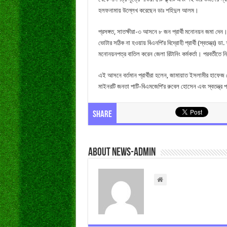
হলফনামায় উল্লেখ করেছেন ডাঃ শহিদুল আলম।
প্রসঙ্গত, সাতক্ষীরা-৩ আসনে ৮ জন প্রার্থী মনোনয়ন জমা দে
ভোটার সঠিক না হওয়ায় বিএনপি’র বিদ্রোহী প্রার্থী (স্বতন্ত্
মনোনয়নপত্র বাতিল করেন জেলা রিটানিং কর্মকর্তা। পরবর্তীতে নির্
এই আসনে বর্তমান প্রার্থীরা হলেন, জামায়াত ইসলামীর হাফেজ 
মাইনরটি জনতা পাটি-বিএমজেপি’র রুবেল হোসেন এবং স্বতন্ত্র প
Share
About news-admin