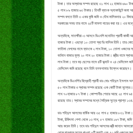
টাকা। তার অস্থাবর সম্পদ রয়েছে ৩১ লাখ ২২ হাজার ৬৯০ ট
৫ লাখ ৮৯ হাজার ৬৩ টাকার। তিনটি ব্যাংক অ্যাকাউন্টে জমা 
সম্পদ বলতে তিনি ৩ একর কৃষি জমি ও যৌথ মালিকনায় ২০ বিঘ
সরকারের সময় তার নামে ২৫টি মামলা দায়ের করা হয়। এর মধ্য
অন্যদিকে, সাতক্ষীরা-৩ আসনে বিএনপি মনোনিত প্রার্থী কাজী 
হাজার টাকা। এছাড়া ১০ তোলা স্বর্ণের মালিক তিনি। তার কোনো
ফাতিমা বেগমের নামে ব্যাংকে ২ লাখ টাকা, ১০ তোলা ওজনের স্ব
বর্তমান বাজার মূল্য ২০ লাখ ২০ হাজার টাকা। স্ত্রীর নামে স্থ
লাখ টাকা। তবে বড় ছেলের নামে ৪টি ফ্ল্যাট ও ২৪ ডেসিমেল জমি
ডেসিমেল জমি রয়েছে বলে তিনি হলফনামায় উল্লেখ করেছেন।
অন্যদিকে বিএনপি’র বিদ্রোহী প্রার্থী ডাঃ মোঃ শহিদুল ইসলাম 
৫০ লাখ টাকার ও স্থাবর সম্পদ রয়েছে এক কোটি টাকা মূল্যে
লাখ ৭০হাজার ৮৭ টাকা। কোম্পানীর শেয়ার আছে ২৫ লাখ ৯৪ হা
রয়েছে তার। স্থাবর সম্পদের মধ্যে পৈত্রিক সূত্রে প্রাপ্ত ১
ডাঃ শহিদুল আলমের বার্ষিক আয় ৩৫ লাখ ৫ হাজার ৮৩১ টাকা। 
টাকা, চিকিৎসা পেশা থেকে ১৩ লাখ, ৫৭ হাজার ১৬৭ টাকা, জমি 
আয় করেন তিনি। তবে ডাঃ শহিদুল আলমের স্ত্রী জাহান আফরোজ 
থেকে দানপত্র সূত্রে পাওয়া ৫টি ফ্ল্যাট এবং ৭২ ভরি ওজনের স