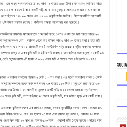
াকার। এর মধ্যে নগদ অর্থ রয়েছে ১৩ লাখ ৭১ হাজার ৩৩০ টাকা। ব্যাংকে এফডিআর আছে
আছে ৮২ হাজার ২৯৭ টাকা। একটি গাড়ি আছে যার ম্যূল্য ৮ লাখ ৫০ হাজার। তবে স্থাবর
ার অংশ হিসাবে ১২৮.০০ শতক এবং ০২.০০ অকৃষি জমির মালিক। বিগত ফ্যাসিস্ট আওয়ামী
ে ২টি মামলা চলমান রয়েছে। বাকী সব মামলা প্রত্যাহার করা হয়েছে।
আলাউদ্দীনের অস্থাবর সম্পদ বলতে নগদ অর্থ আছে ৩ লাখ ও ব্যাংকে জমা আছে মাত্র ২০
 স্থাবর সম্পদ নেই। ব্যাবসা থেকে তার মাসিক আয় ৬ লাখ ২০ হাজার টাকা। তবে স্ত্রী
র্ণের গহনা ও ১ লাখ ২০ হাজার টাকার ইলেকট্রনিক পণ্য রয়েছে। স্ত্রীর অস্থাবর সম্পদের
াবর সম্পদের মধ্যে ৩ একর কৃষি জমি ও ২টি ফ্লাট রয়েছে। যার বর্তমান বাজার মূল্য ৭ কোটি ৬৩
, ছোট ছেলের নামে ৬টি ফ্ল্যাট ও ৯.৮৬ একর জমি ও মেয়ের নামে ৪টি ফ্ল্যাট ও ২.৪৭৫
Socia
অস্থাবর ও স্থাবর সম্পদের পরিমাণ ২ কেটি ৫০ লাখ টাকা। এর মধ্যে অস্থাবর সম্পদ ১ কোটি
র। অস্থাবর সম্পদের মধ্যে নগদ অর্থ আছে ৩৫ হাজার ১১৮ টাকা। ব্যাংকে জমা আছে ৩৮
জার ৫৪ টাকার। ২৬ লাখ টাকা মূল্যের একটি গাড়ি ও ২০ তোলা ওজনের স্বর্ণের গহনা
৩৪.৫২ শতক কৃষি জমি, বসত বাড়িসহ ২৫ শতক অকৃষি জমি, যার বর্তমান মূল্য এক কোটি টাকা।
এর মধ্যে কৃষিখাত থেকে এক লাখ ৫০ হাজার, শেয়ার ক্রয়বিক্রি থেকে ৪ লাখ ৪ হাজার ৪৯৬
ক্রয় বিক্রি থেকে ১৫ লাখ ৭৪ হাজার ৯৩ টাকা এবং ব্যাংক সুদ থেকে ২০ হাজার ৭৫ টাকা
এর বার্ষিক আয় ১৭ লাখ ৪৪ হাজার ৬১৬ টাকা। এছাড়া স্ত্রীর পৈতৃক সূত্রে ও মায়ের কাছ
্বর্ণের গহনা সহ মোট ৭ কোটি ৮০ লাখ টাকার স্থাবর ও অস্থাবর সম্পদ রয়েছে বলে