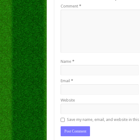
Comment
*
Name
*
Email
*
Website
Save my name, email, and website in this