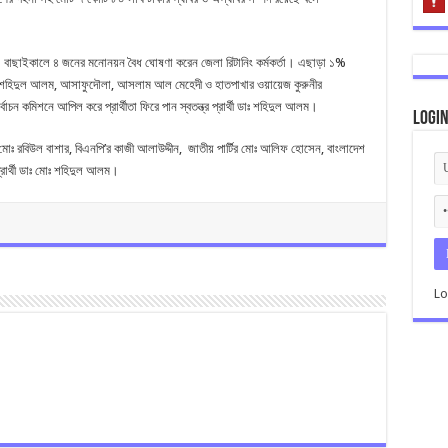
ন। বাছাইকালে ৪ জনের মনোনয়ন বৈধ ঘোষণা করেন জেলা রিটানিং কর্মকর্তা। এছাড়া ১%
র) ডা. শহিদুল আলম, আসাফুদৌলা, আসলাম আল মেহেদী ও হাতপাখার ওয়ায়েজ কুরুনীর
বাচন কমিশনে আপিল করে প্রার্থীতা ফিরে পান স্বতন্ত্র প্রার্থী ডাঃ শহিদুল আলম।
Logi
মোঃ রবিউল বাশার, বিএনপি’র কাজী আলাউদ্দীন, জাতীয় পার্টির মোঃ আলিফ হোসেন, বাংলাদেশ
্রার্থী ডাঃ মোঃ শহিদুল আলম।
Lo