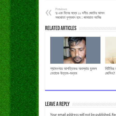
Previous
দু-এক দিনের মধ্যে ১১ দলীয় জোটের আসন
সমঝোতা দৃশ্যমান হবে : জামায়াত আমির
Related Articles
শ্যামনগরে আপত্তিকর অবস্থায় যুবদল
বিটিভির
নেতাকে উত্তম-মধ্যম
জেসিন?
Leave a Reply
Your email address will not be published.
Re