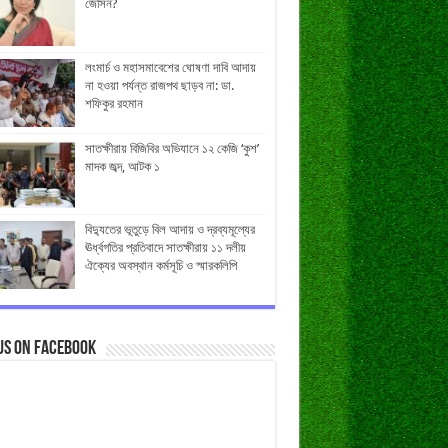
জেসিন?
লংমার্চ ও মহাসমাবেশের ঘোষণা দাবি আদায়
না হওয়া পর্যন্ত রাজপথ ছাড়ব না: ডা.
শফিকুর রহমান
সাতক্ষীরায় বিজিবির অভিযানে ১২ কেজি ‘কুশ’
মাদক জব্দ, আটক ১
বিদ্যুতের ভূতুড়ে বিল আদায় ও দ্রব্যমূল্যের
ঊর্ধ্বগতির প্রতিবাদে সাতক্ষীরায় ১১ দলীয়
ঐক্যের অবস্থান কর্মসূচি ও স্মারকলিপি
us on Facebook