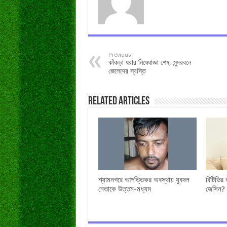
Previous
কাঁকড়া ধরার নিষেধাজ্ঞা শেষ, সুন্দরবনে
জেলেদের স্বস্তি
Related Articles
শ্যামনগরে আপত্তিকর অবস্থায় যুবদল
বিটিভির
নেতাকে উত্তম-মধ্যম
জেসিন?