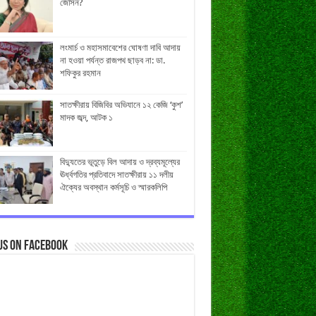
জেসিন?
লংমার্চ ও মহাসমাবেশের ঘোষণা দাবি আদায়
না হওয়া পর্যন্ত রাজপথ ছাড়ব না: ডা.
শফিকুর রহমান
সাতক্ষীরায় বিজিবির অভিযানে ১২ কেজি ‘কুশ’
মাদক জব্দ, আটক ১
বিদ্যুতের ভূতুড়ে বিল আদায় ও দ্রব্যমূল্যের
ঊর্ধ্বগতির প্রতিবাদে সাতক্ষীরায় ১১ দলীয়
ঐক্যের অবস্থান কর্মসূচি ও স্মারকলিপি
us on Facebook