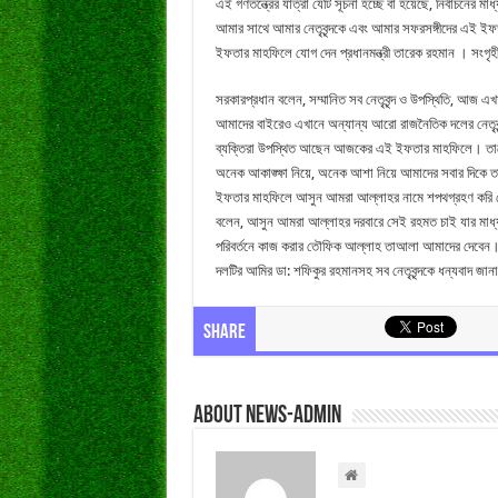
এই গণতন্ত্রের যাত্রা যেটি সূচনা হচ্ছে বা হয়েছে, নির্বাচনের
আমার সাথে আমার নেতৃবৃন্দকে এবং আমার সফরসঙ্গীদের এই ইফতা
ইফতার মাহফিলে যোগ দেন প্রধানমন্ত্রী তারেক রহমান । সংগৃহ
সরকারপ্রধান বলেন, সম্মানিত সব নেতৃবৃন্দ ও উপস্থিতি, আজ এখানে
আমাদের বাইরেও এখানে অন্যান্য আরো রাজনৈতিক দলের নেতৃবৃন্
ব্যক্তিরা উপস্থিত আছেন আজকের এই ইফতার মাহফিলে। তারেক 
অনেক আকাঙ্ক্ষা নিয়ে, অনেক আশা নিয়ে আমাদের সবার দিকে
ইফতার মাহফিলে আসুন আমরা আল্লাহর নামে শপথগ্রহণ করি যে,
বলেন, আসুন আমরা আল্লাহর দরবারে সেই রহমত চাই যার মাধ্য
পরিবর্তনে কাজ করার তৌফিক আল্লাহ তাআলা আমাদের দেবেন।
দলটির আমির ডা: শফিকুর রহমানসহ সব নেতৃবৃন্দকে ধন্যবাদ জা
Share
About news-admin