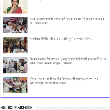
লংমার্চ ও মহাসমাবেশের ঘোষণা দাবি আদায় না হওয়া পর্যন্ত রাজপথ ছাড়ব না:
ডা. শফিকুর রহমান
সাতক্ষীরায় বিজিবির অভিযানে ১২ কেজি ‘কুশ’ মাদক জব্দ, আটক ১
বিদ্যুতের ভূতুড়ে বিল আদায় ও দ্রব্যমূল্যের ঊর্ধ্বগতির প্রতিবাদে সাতক্ষীরায় ১১
দলীয় ঐক্যের অবস্থান কর্মসূচি ও স্মারকলিপি
ইটগাছা আদর্শ সরকারি প্রাথমিক বিদ্যালয়ে বৃত্তিপ্রাপ্ত ও শাপলা কাব
অ্যাওয়ার্ডপ্রাপ্ত শিক্ষার্থীদের সংবর্ধনা
Find us on Facebook