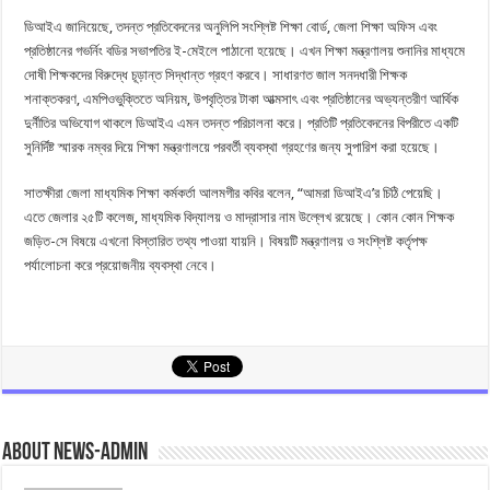
ডিআইএ জানিয়েছে, তদন্ত প্রতিবেদনের অনুলিপি সংশ্লিষ্ট শিক্ষা বোর্ড, জেলা শিক্ষা অফিস এবং
প্রতিষ্ঠানের গভর্নিং বডির সভাপতির ই-মেইলে পাঠানো হয়েছে। এখন শিক্ষা মন্ত্রণালয় শুনানির মাধ্যমে
দোষী শিক্ষকদের বিরুদ্ধে চূড়ান্ত সিদ্ধান্ত গ্রহণ করবে। সাধারণত জাল সনদধারী শিক্ষক
শনাক্তকরণ, এমপিওভুক্তিতে অনিয়ম, উপবৃত্তির টাকা আত্মসাৎ এবং প্রতিষ্ঠানের অভ্যন্তরীণ আর্থিক
দুর্নীতির অভিযোগ থাকলে ডিআইএ এমন তদন্ত পরিচালনা করে। প্রতিটি প্রতিবেদনের বিপরীতে একটি
সুনির্দিষ্ট স্মারক নম্বর দিয়ে শিক্ষা মন্ত্রণালয়ে পরবর্তী ব্যবস্থা গ্রহণের জন্য সুপারিশ করা হয়েছে।
সাতক্ষীরা জেলা মাধ্যমিক শিক্ষা কর্মকর্তা আলমগীর কবির বলেন, “আমরা ডিআইএ’র চিঠি পেয়েছি।
এতে জেলার ২৫টি কলেজ, মাধ্যমিক বিদ্যালয় ও মাদ্রাসার নাম উল্লেখ রয়েছে। কোন কোন শিক্ষক
জড়িত-সে বিষয়ে এখনো বিস্তারিত তথ্য পাওয়া যায়নি। বিষয়টি মন্ত্রণালয় ও সংশ্লিষ্ট কর্তৃপক্ষ
পর্যালোচনা করে প্রয়োজনীয় ব্যবস্থা নেবে।
About news-admin