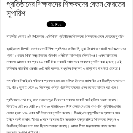
প্রতিষ্ঠানের শিক্ষকদের শিক্ষকদের বেতন ফেরতের
সুপারিশ
সাতক্ষীরা জেলার ৬টি উপজেলার ২৫টি শিক্ষা প্রতিষ্ঠানের শিক্ষকদের শিক্ষকদের বেতন ফেরতের সুপারিশ
ক্রাইমবাতা রিপোট: দেশের ৯৭৩টি শিক্ষা প্রতিষ্ঠানে জালিয়াতি, ভুয়া নিয়োগ ও সরাসরি অর্থ আত্মসাতের
প্রমাণ পেয়েছে শিক্ষা মন্ত্রণালয়ের পরিদর্শন ও নিরীক্ষা অধিদপ্তর (ডিআইএ)। এসব অনিয়মের
মাধ্যমে আত্মসাৎ করা প্রায় ৯০ কোটি টাকা সরকারি কোষাগারে ফেরতের সুপারিশ করা হয়েছে। এই
তালিকায় সাতক্ষীরা জেলার ২৫টি নামী কলেজ, মাধ্যমিক বিদ্যালয় ও মাদ্রাসার নাম উঠে এসেছে।
গত রবিবার ডিআইএ’র পরিচালক প্রফেসর এম এম সহিদুল ইসলাম স্বাক্ষরিত এক বিজ্ঞপ্তিতে জানানো
হয়, গত ১ জুলাই থেকে ৩১ ডিসেম্বর পর্যন্ত পরিচালিত তদন্তে এসব ভয়াবহ অনিয়ম ধরা পড়ে।
প্রতিবেদনে দেখা যায়, জাল সনদ ও ভুয়া নিয়োগের মাধ্যমে সরকারি অর্থ হাতিয়ে নেওয়া হয়েছে।
ডিআইএ মোট ৮৯ কোটি ৮২ লাখ ২৫ হাজার ৬০৭ টাকা ফেরত নেওয়ার পাশাপাশি প্রতিষ্ঠানগুলোর
বেহাত হওয়া ১৭৬ একর জমি উদ্ধারের সুপারিশ করেছে। ডিআইএ’র যুগ্ম পরিচালক প্রফেসর মোঃ
ইদ্রিস আলী জানান, “বিগত ৬ মাসে আমাদের টিম সরেজমিন তদন্ত চালিয়ে শিক্ষকদের নিবন্ধন ও
বিএডিসহ বিভিন্ন সনদ জাল হিসেবে শনাক্ত করেছে। আমরা শিক্ষা মন্ত্রণালয়ের কাছে কঠোর
ব্যবস্থার সুপারিশ পাঠিয়েছি।