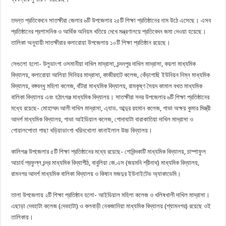
তদন্ত প্রতিবেদনে সাতক্ষীরা জেলার ৬টি উপজেলার ২৫টি শিক্ষা প্রতিষ্ঠানের নাম উঠে এসেছে। এসব
প্রতিষ্ঠানের প্রশাসনিক ও আর্থিক অনিয়ম খতিয়ে দেখে মন্ত্রণালয়ে প্রতিবেদন জমা দেওয়া হয়েছে।
তালিকা অনুযায়ী সাতক্ষীরার কলারোয়া উপজেলায় ১০টি শিক্ষা প্রতিষ্ঠান রয়েছে।
সেগুলো হলো- উলুডাংগা ওসমানীয়া দাখিল মাদ্রাসা, চন্দনপুর দাখিল মাদ্রাসা, কয়লা মাধ্যমিক
বিদ্যালয়, কলারোয়া আলিয়া সিনিয়র মাদ্রাসা, কাজীরহাট কলেজ, কেঁড়াগাছি ইউনিয়ন নিম্ন মাধ্যমিক
বিদ্যালয়, বঙ্গবন্ধু মহিলা কলেজ, বাঁটরা মাধ্যমিক বিদ্যালয়, রামকৃষ্ণ সৈয়দ কামাল বখত মাধ্যমিক
বালিকা বিদ্যালয় এবং হঠাৎগঞ্জ মাধ্যমিক বিদ্যালয়। সাতক্ষীরা সদর উপজেলার ৬টি শিক্ষা প্রতিষ্ঠানের
মধ্যে রয়েছে- মোহাম্মদ আলী দাখিল মাদ্রাসা, এ্যাড. আব্দুর রহমান কলেজ, গাভা অক্ষয় কুমার মিস্ত্রী
আদর্শ মাধ্যমিক বিদ্যালয়, গাভা আইডিয়াল কলেজ, গোদাঘাটা বারাকাতিয়া দাখিল মাদ্রাসা ও
গোয়ালপোতা গাছা খড়িয়াডাংগা খরিনখোলা কানাইলাল উচ্চ বিদ্যালয়।
কালিগঞ্জ উপজেলার ৫টি শিক্ষা প্রতিষ্ঠানের মধ্যে রয়েছে- গোবিন্দকাটি মাধ্যমিক বিদ্যালয়, চাম্পাফুল
আচার্য প্রফুল্ল চন্দ্র মাধ্যমিক বিদ্যাপীঠ, বাবুলিয়া জে.এস (জয়মনি শ্রীনাথ) মাধ্যমিক বিদ্যালয়,
রামনগর আদর্শ মাধ্যমিক বালিকা বিদ্যালয় ও কিষান মজদুর ইউনাইটেড অ্যাকাডেমি।
তালা উপজেলায় ২টি শিক্ষা প্রতিষ্ঠান হলো- আইডিয়াল মহিলা কলেজ ও খলিষখালী দাখিল মাদ্রাসা।
এছাড়া দেবহাটা কলেজ (দেবহাটা) ও কলবাড়ী নেকজানিয়া মাধ্যমিক বিদ্যালয় (শ্যামনগর) রয়েছে ওই
তালিকায়।