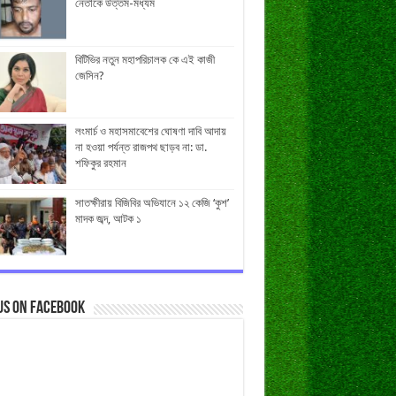
নেতাকে উত্তম-মধ্যম
বিটিভির নতুন মহাপরিচালক কে এই কাজী
জেসিন?
লংমার্চ ও মহাসমাবেশের ঘোষণা দাবি আদায়
না হওয়া পর্যন্ত রাজপথ ছাড়ব না: ডা.
শফিকুর রহমান
সাতক্ষীরায় বিজিবির অভিযানে ১২ কেজি ‘কুশ’
মাদক জব্দ, আটক ১
us on Facebook