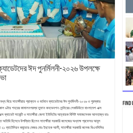
ন ক্যাডেটদের ঈদ পুনর্মিলনী-২০২৬ উপলক্ষে
সভা
ধ্য দিয়ে সাতক্ষীরায় প্রাক্তন ও বর্তমান ক্যাডেটদের ঈদ পুনর্মিলনী-২০২৬ ও পুরস্কার
Find 
কাল ৯টায় শহরের কামালনগরস্থ তুফান কনভেনশন সেন্টারের লেকভিউতে বাংলাদেশ এক্স
স ক্যাডেট সার্জেন্ট ও সাতক্ষীরা জেলা ইউনিটের আহ্বায়ক বিশিষ্ট সমাজসেবক আলহাজ্ব ডাঃ
ানিত অতিথি হিসেবে উপস্থিত ছিলেন সাতক্ষীরা সরকারি কলেজের অধ্যক্ষ প্রফেসর আবুল
ুলনা ২১ ব্যাটেলিয়ন কমান্ডার মেজর মোঃ ইছাহক আলী, সাতক্ষীরা সরকারি কলেজ বিএনসিসির