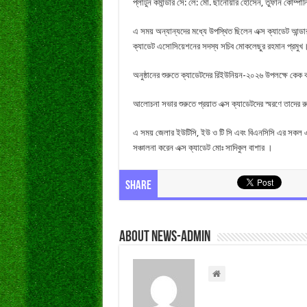
প্লাটুন কমান্ডার সে: লে: মো. ছানোয়ার হোসেন, তুফান কোম্পা
এ সময় অন্যান্যদের মধ্যে উপস্থিত ছিলেন এক্স ক্যাডেট আন্ডার 
ক্যাডেট এসোসিয়েশনের সদস্য সচিব মোকলেছুর রহমান প্রমুখ
অনুষ্ঠানের শুরুতে ক্যাডেটদের রিইউনিয়ন-২০২৬ উপলক্ষে কেক কা
আলোচনা সভার শুরুতে প্রয়াত এক্স ক্যাডেটদের স্মরণে তাদের 
এ সময় জেলার ইউটিসি, ইউ ও টি সি এবং বিএনসিসি এর সকল এক্
সঞ্চালনা করেন এক্স ক্যাডেট মোঃ সাদিকুল বাশার ।
Share
About news-admin