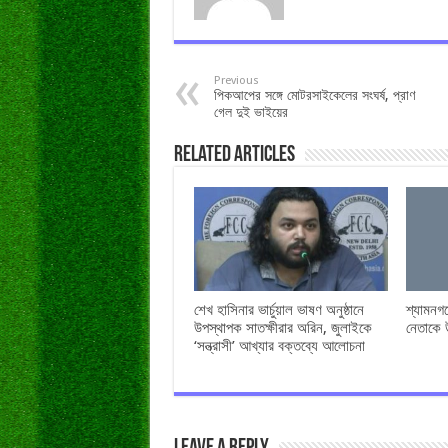
Previous
পিকআপের সঙ্গে মোটরসাইকেলের সংঘর্ষ, প্রাণ
গেল দুই ভাইয়ের
Related Articles
শেখ হাসিনার ভার্চুয়াল ভাষণ অনুষ্ঠানে
শ্যামনগ
উপস্থাপক সাতক্ষীরার অরিন, জুলাইকে
নেতাকে 
‘সন্ত্রাসী’ আখ্যার বক্তব্যে আলোচনা