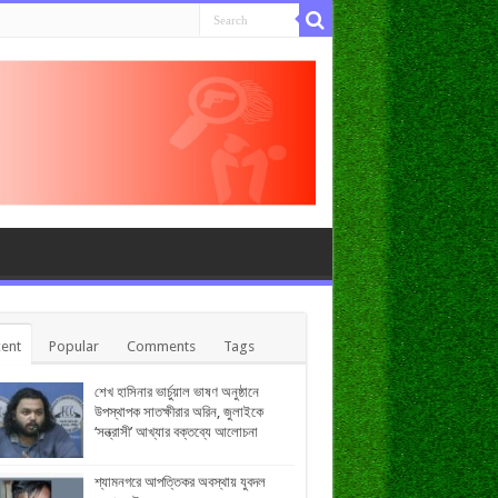
ent
Popular
Comments
Tags
শেখ হাসিনার ভার্চুয়াল ভাষণ অনুষ্ঠানে
উপস্থাপক সাতক্ষীরার অরিন, জুলাইকে
‘সন্ত্রাসী’ আখ্যার বক্তব্যে আলোচনা
শ্যামনগরে আপত্তিকর অবস্থায় যুবদল