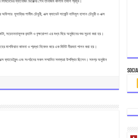
নি লিমিটেডের ম্যানেজিং ডিরেক্টর শেখ তানজিম কালাম তমাল প্রমূখ।
অফিসার মুসাব্বির শামীম চৌধুরী, এক্স ক্যাডেট সার্জেন্ট নাসিমুল হাসান চৌধুরী ও এক্স
।
টা, সচেতনতামূলক র‍্যালি ও বৃক্ষরোপণ এর মধ্য দিয়ে অনুষ্ঠানের শুভ সূচনা করা হয়।
রুহের মাগফিরাত কামনা ও শ্রদ্ধা নিবেদন করে এক মিনিট নীরবতা পালন করা হয়।
স ক্যাডেটবৃন্দ এবং সংগঠনের সকল সম্মানিত সদস্যরা উপস্থিত ছিলেন। সমগ্র অনুষ্ঠান
Socia