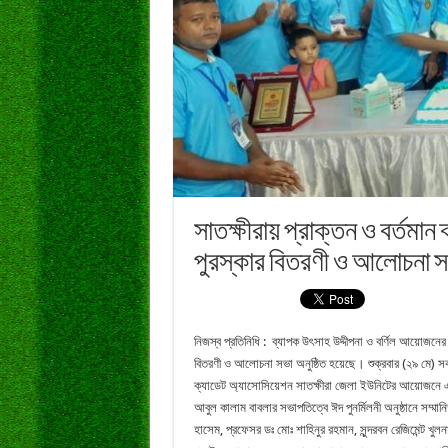
সাতক্ষীরায় প্রাক্তন ও বর্তমা
পুরস্কার বিতরণী ও আলোচনা 
নিজস্ব প্রতিনিধি : ব্যাপক উৎসাহ উদ্দীপনা ও বর্ণিল আয়োজনের ম
বিতরণী ও আলোচনা সভা অনুষ্ঠিত হয়েছে। শুক্রবার (২৯ মে) স
ক্যাডেট অ্যাসোসিয়েশন সাতক্ষীরা জেলা ইউনিটের আয়োজনে এক্
আবুল কালাম বাবলার সভাপতিত্বে ঈদ পুনর্মিলনী অনুষ্ঠানে সম্ম
হাসেম, প্রফেসর ডঃ মোঃ শাহিনুর রহমান, সুন্দরবন রেজিমেন্ট খ