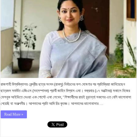
রাজশাহী বিশ্ববিদ্যালয় কেন্দ্রীয় ছাত্র সংসদ (রাকসু) নির্বাচনের ফল ঘোষণার পর প্রতিক্রিয়া জানিয়েছেন
ছাত্রদল সমর্থিত এজিএস (সহসম্পাদক) প্রার্থী জাহিন বিশ্বাস এষা। শুক্রবার (১৭ অক্টোবর) সকালে নিজের
ফেসবুক আইডিতে দেওয়া এক পোস্টে এষা লেখেন, ‘ শিক্ষার্থীদের রায়ই চূড়ান্ত! সকলের এত বেশি ভালোবাসা
পেয়েছি যা অকল্পনীয়। আপনাদের প্রতি আমি চির কৃতজ্ঞ। আপনাদের ভালোবাসার …
Read More »