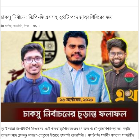
চাকসু নির্বাচন: ভিপি-জিএসসহ ২৪টি পদে ছাত্রশিবিরের জয়
জাতীয়
,
রাজনীতি
,
শিক্ষা
0
ক্রাইমবাতা রিপোটঃভিপি-জিএসসহ ২৪টি পদে ছাত্রশিবিরের জয় ৪৪ বছর পর চট্টগ্রাম বিশ্ববিদ্যালয় কেন্দ্রীয়
ছাত্র সংসদে (চাকসু) আবারও নেতৃত্বে ফিরেছে ইসলামী ছাত্রশিবির। সংগঠনটির সমর্থিত প্যানেল ‘সম্প্রীতির