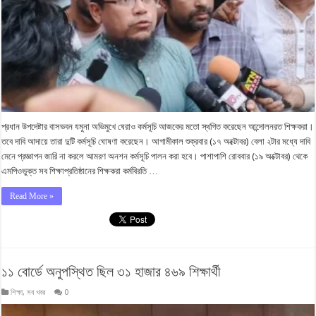
প্রধান উপদেষ্টার বাসভবন যমুনা অভিমুখে ঘেরাও কর্মসূচি আজকের মতো স্থগিত করেছেন আন্দোলনরত শিক্ষকরা।
তবে দাবি আদায়ে তারা দুটি কর্মসূচি ঘোষণা করেছেন। আগামীকাল শুক্রবার (১৭ অক্টোবর) বেলা ২টার মধ্যে দাবি
মেনে প্রজ্ঞাপন জারি না করলে আমরণ অনশন কর্মসূচি পালন করা হবে। পাশাপাশি রোববার (১৯ অক্টোবর) থেকে
এমপিওভুক্ত সব শিক্ষাপ্রতিষ্ঠানের শিক্ষকরা কর্মবিরতি …
Read More »
১১ বোর্ডে অনুপস্থিত ছিল ৩১ হাজার ৪৬৯ শিক্ষার্থী
শিক্ষা
,
সব খবর
0