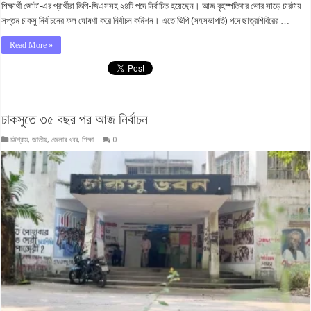
শিক্ষার্থী জোট’-এর প্রার্থীরা ভিপি-জিএসসহ ২৪টি পদে নির্বাচিত হয়েছেন। আজ বৃহস্পতিবার ভোর সাড়ে চারটায়
সপ্তম চাকসু নির্বাচনের ফল ঘোষণা করে নির্বাচন কমিশন। এতে ভিপি (সহসভাপতি) পদে ছাত্রশিবিরের …
Read More »
চাকসুতে ৩৫ বছর পর আজ নির্বাচন
চট্টগ্রাম
,
জাতীয়
,
জেলার খবর
,
শিক্ষা
0