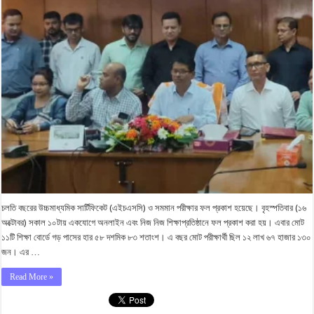
চলতি বছরের উচ্চমাধ্যমিক সার্টিফিকেট (এইচএসসি) ও সমমান পরীক্ষার ফল প্রকাশ হয়েছে। বৃহস্পতিবার (১৬
অক্টোবর) সকাল ১০টায় একযোগে অনলাইন এবং নিজ নিজ শিক্ষাপ্রতিষ্ঠানে ফল প্রকাশ করা হয়। এবার মোট
১১টি শিক্ষা বোর্ডে গড় পাসের হার ৫৮ দশমিক ৮৩ শতাংশ। এ বছর মোট পরীক্ষার্থী ছিল ১২ লাখ ৬৭ হাজার ১৩০
জন। এর …
Read More »