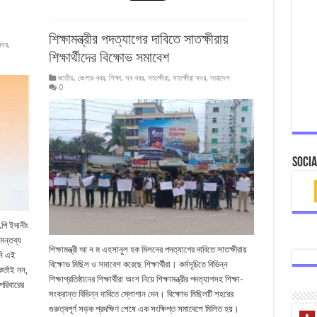
শিক্ষামন্ত্রীর পদত্যাগের দাবিতে সাতক্ষীরায়
সদর
,
শিক্ষার্থীদের বিক্ষোভ সমাবেশ
জাতীয়
,
জেলার খবর
,
শিক্ষা
,
সব খবর
,
সাতক্ষীরা
,
সাতক্ষীরা সদর
,
সারাদেশ
0
Socia
পি ইদানীং
 মন্তব্য
শিক্ষামন্ত্রী আ ন ম এহসানুল হক মিলনের পদত্যাগের দাবিতে সাতক্ষীরায়
নি এই
বিক্ষোভ মিছিল ও সমাবেশ করেছে শিক্ষার্থীরা। কর্মসূচিতে বিভিন্ন
র্তাই নন,
শিক্ষাপ্রতিষ্ঠানের শিক্ষার্থীরা অংশ নিয়ে শিক্ষামন্ত্রীর পদত্যাগসহ শিক্ষা-
পরিবারের
সংক্রান্ত বিভিন্ন দাবিতে স্লোগান দেন। বিক্ষোভ মিছিলটি শহরের
গুরুত্বপূর্ণ সড়ক প্রদক্ষিণ শেষে এক সংক্ষিপ্ত সমাবেশে মিলিত হয়।