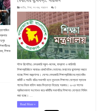
ফেরানোর বন্দোবস্ত: সারর্জিস
জাতীয়
,
শিক্ষা
,
সব খবর
,
সারাদেশ
0
ম্যাগাজিন
ক্রুবার
দুপুর
্ষার্থীদের
বক, শিক্ষক
স্টাফ রিপোটার: বেসরকারি স্কুল-কলেজ, মাদ্রাসা ও কারিগরি
শিক্ষাপ্রতিষ্ঠানে আবারও রাজনৈতিক নেতাদের ফেরানোর বন্দোবস্ত করতে
যাচ্ছে শিক্ষা মন্ত্রণালয়। দেশের বেসরকারি শিক্ষাপ্রতিষ্ঠানের ম্যানেজিং
কমিটি ও গভর্নিং বডির সভাপতি হতে ন্যূনতম শিক্ষাগত যোগ্যতা স্নাতক
পাসের নিয়ম বাতিল করার সিন্ধান্ত নিয়েছে সরকার। ২০২৪ সালের
প্রবিধানমালা সংশোধন করে কমিটির সভাপতির শিক্ষাগত যোগ্যতা শিথিল
করা হচ্ছে। …
Read More »