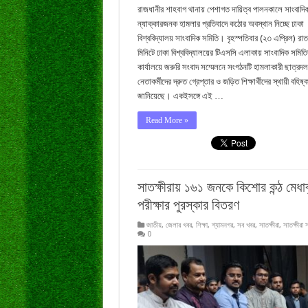
রাজধানীর শাহবাগ থানায় পেশাগত দায়িত্ব পালনকালে সাংবাদি
ন্যাক্কারজনক হামলার প্রতিবাদে কঠোর অবস্থান নিচ্ছে ঢাকা
বিশ্ববিদ্যালয় সাংবাদিক সমিতি। বৃহস্পতিবার (২৩ এপ্রিল) রা
মিনিটে ঢাকা বিশ্ববিদ্যালয়ের টিএসসি এলাকায় সাংবাদিক সমিতি
কার্যালয়ে জরুরি সংবাদ সম্মেলনে সংগঠনটি হামলাকারী ছাত্রদল
নেতাকর্মীদের দ্রুত গ্রেপ্তার ও জড়িত শিক্ষার্থীদের স্থায়ী বহিষ্ক
জানিয়েছে। একইসঙ্গে এই …
Read More »
সাতক্ষীরায় ১৬১ জনকে কিশোর কন্ঠ মেধাব
পরীক্ষার পুরস্কার বিতরণ
জাতীয়
,
জেলার খবর
,
শিক্ষা
,
শ্যামনগর
,
সব খবর
,
সাতক্ষীরা
,
সাতক্ষীরা 
0