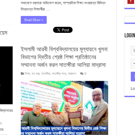
সমাবেশে বক্তারা অভিযোগ করেন, সাম্প্রতিক শিক্ষা-সংক্রান্ত বিভিন্ন
সিদ্ধান্তে শিক্ষার্থীরা …
Read More »
ায়েম
Logi
ইসলামী আরবী বিশ্ববিদ্যালয়ের মূল্যায়নে খুলনা
বিভাগের দ্বিতীয় শ্রেষ্ঠ শিক্ষা প্রতিষ্ঠানের
সম্মাননা অর্জন করল সাতক্ষীরা আলিয়া মাদ্রাসা
শিক্ষা
,
সব খবর
,
সাতক্ষীরা
,
সাতক্ষীরা সদর
,
সারাদেশ
0
Lo
বিদ্যালয়ের
া।
চার