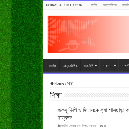
জাতীয়
আন্তর্জাতিক
রাজনী
FRIDAY , AUGUST 7 2026
জাতীয়
আন্তর্জাতিক
রাজনীতি
সারাদেশ
সাতক্
Home
/
শিক্ষা
শিক্ষা
জকসু ভিপি ও জিএসকে ক্যাম্পাসছাড়া 
ছাত্রদল
জাতীয়
,
জেলার খবর
,
শিক্ষা
,
সব খবর
0