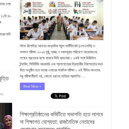
কদের ওপর
ত ১১টা ৪০
র
ারের দাবি
স্টাফ রিপোটার: আসন্ন মাধ্যমিক স্কুল সার্টিফিকেট (এসএসসি) ও
সমমান পরীক্ষা-২০২৬ সুষ্ঠু, স্বচ্ছ ও নকলমুক্ত পরিবেশে আয়োজনের
লক্ষ্যে প্রত্যেক কক্ষে থাকবে সিসি ক্যামেরা। একই সঙ্গে ডিজিটাল
ট্র্যাকিং, সিসিটিভি নজরদারি এবং প্রশ্নপত্রের ত্রিস্তরীয় নিরাপত্তার মধ্য
দিয়ে অনুষ্ঠিত হতে যাচ্ছে এবারের পাবলিক পরীক্ষা। এই নীতির আওতায়
শুধু পরীক্ষার্থীরাই নয়, কোনো ধরনের অনিয়ম প্রমাণিত …
ৃত্তি
Read More »
সদর
শিক্ষাপ্রতিষ্ঠানের কমিটিতে সভাপতি হতে লাগবে
না শিক্ষাগত যোগ্যতা: রাজনৈতিক নেতাদের