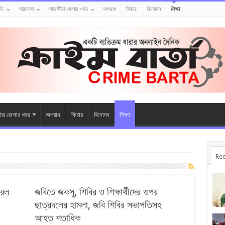
তি
সারাদেশ
সাতক্ষীরা জেলার খবর
অপরাধ
ফিচার
বিনোদন
শিক্ষা
ষীরা জেলার খবর
অপরাধ
ফিচার
বিনোদন
শিক্ষা
Rec
করল
জবিতে জকসু, শিবির ও শিক্ষার্থীদের ওপর
ছাত্রদলের হামলা, জবি শিবির সভাপতিসহ
আহত শতাধিক