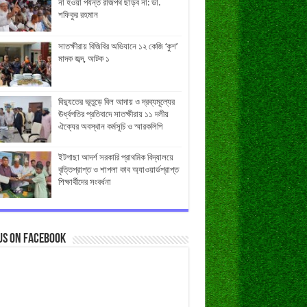
না হওয়া পর্যন্ত রাজপথ ছাড়ব না: ডা.
শফিকুর রহমান
সাতক্ষীরায় বিজিবির অভিযানে ১২ কেজি ‘কুশ’
মাদক জব্দ, আটক ১
বিদ্যুতের ভূতুড়ে বিল আদায় ও দ্রব্যমূল্যের
ঊর্ধ্বগতির প্রতিবাদে সাতক্ষীরায় ১১ দলীয়
ঐক্যের অবস্থান কর্মসূচি ও স্মারকলিপি
ইটগাছা আদর্শ সরকারি প্রাথমিক বিদ্যালয়ে
বৃত্তিপ্রাপ্ত ও শাপলা কাব অ্যাওয়ার্ডপ্রাপ্ত
শিক্ষার্থীদের সংবর্ধনা
us on Facebook