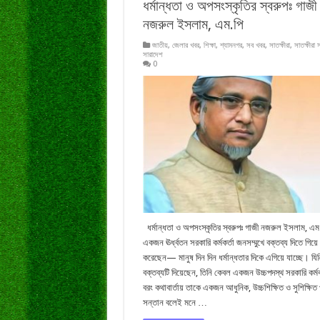
ধর্মান্ধতা ও অপসংস্কৃতির স্বরুপঃ গাজী
নজরুল ইসলাম, এম.পি
জাতীয়
,
জেলার খবর
,
শিক্ষা
,
শ্যামনগর
,
সব খবর
,
সাতক্ষীরা
,
সাতক্ষীরা 
সারাদেশ
0
ধর্মান্ধতা ও অপসংস্কৃতির স্বরুপঃ গাজী নজরুল ইসলাম, এম.
একজন ঊর্ধ্বতন সরকারি কর্মকর্তা জনসম্মুখে বক্তব্য দিতে গিয়ে
করেছেন— মানুষ দিন দিন ধর্মান্ধতার দিকে এগিয়ে যাচ্ছে। যি
বক্তব্যটি দিয়েছেন, তিনি কেবল একজন উচ্চপদস্থ সরকারি কর্মক
বরং কথাবার্তায় তাকে একজন আধুনিক, উচ্চশিক্ষিত ও সুশিক্ষিত 
সন্তান বলেই মনে …