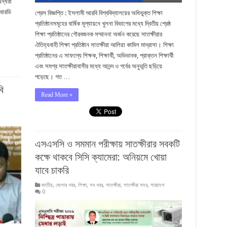
ন্যরা
চআরডি
প্রেস বিজ্ঞপ্তি : ইসলামী আরবি বিশ্ববিদ্যালয়ের অধিভুক্ত শিক্ষা
প্রতিষ্ঠানসমূহের বার্ষিক মূল্যায়নে খুলনা বিভাগের মধ্যে দ্বিতীয় শ্রেষ্ঠ
শিক্ষা প্রতিষ্ঠানের গৌরবজনক সম্মাননা অর্জন করেছে সাতক্ষীরার
ঐতিহ্যবাহী শিক্ষা প্রতিষ্ঠান সাতক্ষীরা আলিয়া কামিল মাদ্রাসা। শিক্ষা
প্রতিষ্ঠানের এ সাফল্যে শিক্ষক, শিক্ষার্থী, অভিভাবক, প্রাক্তন শিক্ষার্থী
এবং সমগ্র সাতক্ষীরাবাসীর মধ্যে আনন্দ ও গর্বের অনুভূতি ছড়িয়ে
পড়েছে। গত …
বি
Read More »
এসএসসি ও সমমান পরীক্ষায় সাতক্ষীরার সবকটি
কক্ষে থাকবে সিসি ক্যামেরা: অনিয়মে খোয়া
যাবে চাকরি
জাতীয়
,
জেলার খবর
,
শিক্ষা
,
সব খবর
,
সাতক্ষীরা
,
সাতক্ষীরা সদর
,
সারাদেশ
0