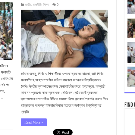
জাতীয়
,
রাজনীতি
,
শিক্ষা
0
্মীদের
ের সভাপতি
জবিতে জকসু, শিবির ও শিক্ষার্থীদের ওপর ছাত্রদলের হামলা, জবি শিবির
 থেকে বের
সভাপতিসহ আহত শতাধিক জবি সংবাদদাতা জগন্নাথ বিশ্ববিদ্যালয়ে
্ষের পর
(জবি) দ্বিতীয় ক্যাম্পাসের কাজ সেনাবাহিনীর কাছে হস্তান্তর, অস্থায়ী
যায়,
আবাসন প্রকল্পের কাজ দ্রুত শুরু, মেডিকেল সেন্টারের উন্নয়নসহ
ে …
ক্যাম্পাসের সমসাময়িক বিভিন্ন সমস্যা নিয়ে প্ল্যাকার্ড প্রদর্শন করতে গিয়ে
Find 
ছাত্রদলের সংঘবদ্ধ হামলার শিকার হয়েছেন জগন্নাথ বিশ্ববিদ্যালয়
কেন্দ্রীয় …
Read More »