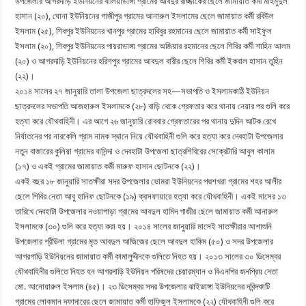
উপজেলার আগরদাড়ি ইউনিয়নের বালিয়াডাঙ্গা গ্রামের আবদুর রাজ্জাকের ছেলে জামায়াত কর্মী মাহমুদুল
হাসান (২০), ঘোনা ইউনিয়নের গাজীপুর গ্রামের আনারুল ইসলামের ছেলে জামায়াত কর্মী রবিউল
ইসলাম (২৫), শিবপুর ইউনিয়নের খানপুর গ্রামের হাবিবুর রহমানের ছেলে জামায়াত কর্মী সাইফুল
ইসলাম (২০), শিবপুর ইউনিয়নের পায়রাডাঙ্গা গ্রামের অজিয়ার রহমানের ছেলে শিবির কর্মী শাহিন আলম
(২০) ও আগরদাড়ি ইউনিয়নের হরিশপুর গ্রামের আবদুল বারীর ছেলে শিবির কর্মী ইকবাল হাসান তুহিন
(২২)।
২০১৪ সালের ২৭ জানুয়ারি তালা উপজেলা ছাত্রদলের সহ—সভাপতি ও ইসলামকাঠি ইউনিয়ন
ছাত্রদলের সভাপতি আজহারুল ইসলামকে (২৮) বাড়ি থেকে গ্রেফতার করে থানায় নেয়ার পর গুলি করে
হত্যা করে যৌথবাহিনী। এর আগে ২৬ জানুয়ারি রোববার গ্রেফতারের পর থানায় দুদিন আটক রেখে
নির্যাতনের পর নারকেলি গ্রাম নামক স্থানে নিয়ে যৌথবাহিনী গুলি করে হত্যা করে দেবহাটা উপজেলার
নতুন বাজারের কুলিয়া গ্রামের বাসিন্দা ও দেবহাটা উপজেলা ছাত্রশিবিরের সেক্রেটারি আবুল কালাম
(১৭) ও একই গ্রামের জামায়াত কর্মী মারুফ হাসান ছোটনকে (২২)।
একই বছর ১৮ জানুয়ারি সাতক্ষীরা সদর উপজেলার ভোমরা ইউনিয়নের পদ্মশখরা গ্রামের শহর আলীর
ছেলে শিবির নেতা আবু হানিফ ছোটনকে (১৯) ক্রসফায়ারে হত্যা করে যৌথবাহিনী। একই মাসের ১৩
তারিখে দেবহাটা উপজেলার নওয়াপাড়া গ্রামের আবদুল হামিদ গাজীর ছেলে জামায়াত কর্মী আনারুল
ইসলামকে (৩০) গুলি করে হত্যা করা হয়। ২০১৪ সালের জানুয়ারি মাসেই সাতক্ষীরার আশাশুনি
উপজেলার শ্রীউলা গ্রামের মৃত আবদুল আজিজের ছেলে আবদুল হাকিম (৫০) ও সদর উপজেলার
আগরগাড়ি ইউনিয়নের জামায়াত কর্মী কামালু্দ্দীনকে গুলিতে নিহত হয়। ২০১৩ সালের ৩০ ডিসেম্বর
যৌথবাহিনীর গুলিতে নিহত হন আগরদাড়ি ইউনিয়ন পরিষদের চেয়ারম্যান ও বিএনপির জনপ্রিয় নেতা
মো. আনোয়ারুল ইসলাম (৪৫)। ২৩ ডিসেম্বর সদর উপজেলার ঝাইডাঙ্গা ইউনিয়নের দবিন্দকাটি
গ্রামের লোকমান দফাদারের ছেলে জামায়াত কর্মী হাফিজুল ইসলামকে (২২) যৌথবাহিনী গুলি করে