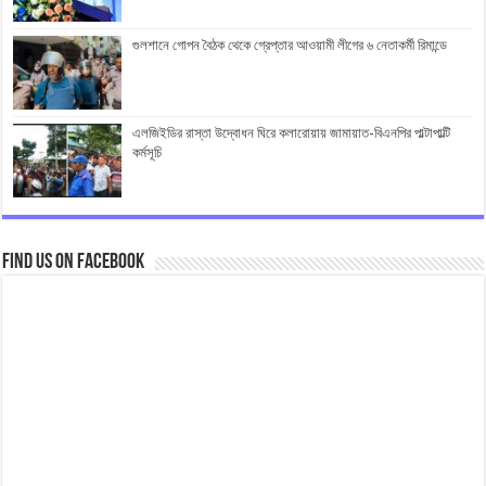
গুলশানে গোপন বৈঠক থেকে গ্রেপ্তার আওয়ামী লীগের ৬ নেতাকর্মী রিমান্ডে
এলজিইডির রাস্তা উদ্বোধন ঘিরে কলারোয়ায় জামায়াত-বিএনপির পাল্টাপাল্টি
কর্মসূচি
Find us on Facebook