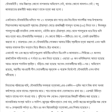
যৌথবাহিনী। তার বিরুদ্ধে কোনো নাশকতার অভিযোগ নেই, থানায় কোনো মামলাও নেই। শুধু
জামায়াতের রাজনীতি করার কারণে তাকে হত্যা করা হলো।
একইভাবে যৌথবাহিনীর গুলিতে গত ২৭ নভেম্বর রাত সাড়ে চার টার দিকে সাতক্ষীরা সদর উপজেলার
শিয়ালডাঙ্গার আবেদুরহাট গ্রামের চৌরাস্তা মোড়ে রাজমিস্ত্রী শামসুল হকের (৩৫) নিহত হন। দিনমজুর
শামসুলের স্ত্রী তাহমিনা বেগম জানান, ওইদিন রাতে চৌরাস্তা মোড় থেকে শামসুরকে ধরে নিয়ে গুলি
করে হত্যা করে যৌথবাহিনীর সদস্যরা। সে কোনো মিছিল—মিটিংয়ে যেত না, তেমনি রাজনীতিও
করতো না। তারপরেও কেন যে যৌথবাহিনীর লোকজন আমার নিরীহ স্বামীকে হত্যা করলো! এখন আমি
আমার নাবালক তিন সন্তান নিয়ে কীভাবে বেঁচে থাকবো।
এভাবেই গত এক বছরে আইনশৃঙ্খলা বাহিনীর গুলিতে বিএনপি ও জামায়াত—শিবিরের ২৭ জনসহ
রাজনৈতিক সহিংসতায় এ প র্যন্ত ৪৩ জন নিহত হয়েছে। এছাড়া ২৫ জন গুলিবিদ্ধসহ আহত হয়েছে
আরও কয়েক শতাধিক ব্যক্তি। গুঁড়িয়ে দেয়া হয়েছে অনেক নেতাকর্মীদের বাড়ি—ঘর। অভিযোগ
রয়েছে, স্থানীয় আওয়ামী লীগ নেতাকর্মীদের প্রত্যক্ষ ও পরোক্ষ নির্দেশেই যৌথবাহিনী এসব ঘটনা
ঘটিয়েছে।
নিহতদের পরিবারের দাবি, যৌথবাহিনীর সদস্যরা হত্যাকাণ্ডের একদিন—দুদিন আগে নিজ বাসা অথবা
কর্মক্ষেত্র থেকে তাদের গ্রেফতার করে। পরে তাদের থানা হেফাজতেও রাখা হয়। এরপরই বিভিন্ন
স্থানে তাদের লাশ পাওয়া যায়। পুলিশের পক্ষ থেকেও গ্রেফতারের বিষয়টি স্বীকার করা হয়েছে।
মানবাধিকার সংস্থা আইন ও সালিশ কেন্দ্রের পরিসংখ্যানে দেখা যায়, চলতি বছরের জানুয়ারির শুরু থেকে
গত ৯ ফেব্রুয়ারি পর্যন্ত ৪১ দিনে ৪৪ জন বিচারবহির্ভূত হত্যাকাণ্ডের শিকার হয়েছেন।