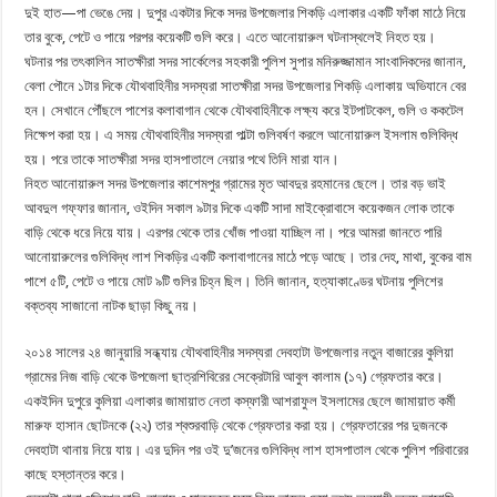
দুই হাত—পা ভেঙে দেয়। দুপুর একটার দিকে সদর উপজেলার শিকড়ি এলাকার একটি ফাঁকা মাঠে নিয়ে
তার বুকে, পেটে ও পায়ে পরপর কয়েকটি গুলি করে। এতে আনোয়ারুল ঘটনাস্থলেই নিহত হয়।
ঘটনার পর তৎকালিন সাতক্ষীরা সদর সার্কেলের সহকারী পুলিশ সুপার মনিরুজ্জামান সাংবাদিকদের জানান,
বেলা পৌনে ১টার দিকে যৌথবাহিনীর সদস্যরা সাতক্ষীরা সদর উপজেলার শিকড়ি এলাকায় অভিযানে বের
হন। সেখানে পৌঁছলে পাশের কলাবাগান থেকে যৌথবাহিনীকে লক্ষ্য করে ইটপাটকেল, গুলি ও ককটেল
নিক্ষেপ করা হয়। এ সময় যৌথবাহিনীর সদস্যরা পাল্টা গুলিবর্ষণ করলে আনোয়ারুল ইসলাম গুলিবিদ্ধ
হয়। পরে তাকে সাতক্ষীরা সদর হাসপাতালে নেয়ার পথে তিনি মারা যান।
নিহত আনোয়ারুল সদর উপজেলার কাশেমপুর গ্রামের মৃত আবদুর রহমানের ছেলে। তার বড় ভাই
আবদুল গফ্ফার জানান, ওইদিন সকাল ৯টার দিকে একটি সাদা মাইক্রোবাসে কয়েকজন লোক তাকে
বাড়ি থেকে ধরে নিয়ে যায়। এরপর থেকে তার খোঁজ পাওয়া যাচ্ছিল না। পরে আমরা জানতে পারি
আনোয়ারুলের গুলিবিদ্ধ লাশ শিকড়ির একটি কলাবাগানের মাঠে পড়ে আছে। তার দেহ, মাথা, বুকের বাম
পাশে ৫টি, পেটে ও পায়ে মোট ৯টি গুলির চিহ্ন ছিল। তিনি জানান, হত্যাকাণ্ডের ঘটনায় পুলিশের
বক্তব্য সাজানো নাটক ছাড়া কিছু নয়।
২০১৪ সালের ২৪ জানুয়ারি সন্ধ্যায় যৌথবাহিনীর সদস্যরা দেবহাটা উপজেলার নতুন বাজারের কুলিয়া
গ্রামের নিজ বাড়ি থেকে উপজেলা ছাত্রশিবিরের সেক্রেটারি আবুল কালাম (১৭) গ্রেফতার করে।
একইদিন দুপুরে কুলিয়া এলাকার জামায়াত নেতা কস্ফারী আশরাফুল ইসলামের ছেলে জামায়াত কর্মী
মারুফ হাসান ছোটনকে (২২) তার শ্বশুরবাড়ি থেকে গ্রেফতার করা হয়। গ্রেফতারের পর দুজনকে
দেবহাটা থানায় নিয়ে যায়। এর দুদিন পর ওই দু’জনের গুলিবিদ্ধ লাশ হাসপাতাল থেকে পুলিশ পরিবারের
কাছে হস্তান্তর করে।