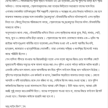
দেশের দক্ষিণ—পশ্চিমাঞ্চলের পৃথক স্থানে সংঘটিত ওই ৬টি হত্যাকাণ্ডের পর পুলিশের ভাষ্য ছিল প্রায়
অভিন্ন। তাদের বক্তব্য, গ্রেফতারকৃতদের দেয়া তথ্যের ভিত্তিতে মধ্যরাতে তাদের সঙ্গে নিয়ে
এলাকার তথাকথিত তালিকাভুক্ত শীর্ষ সন্ত্রাসী গ্রেফতার ও অস্ত্রের ভাণ্ডার উদ্ধার অভিযানে বের হলে
মাঝপথে সঙ্ঘবদ্ধ চক্রের সঙ্গে তথাকথিত ‘বন্দুকযুদ্ধে’ যৌথবাহিনীর গুলিতে ঘটনাস্থলেই এসব ব্যক্তি
নিহত হন।কিন্তু নিহতের পরিবারগুলো বলছে, গ্রেফতারের পর বন্দুকযুদ্ধে নিহতের ঘটনা যৌথবাহিনীর
সাজানো নাটক।
অনুসন্ধানে জানা গেছে, যৌথবাহিনীর গুলিতে নিহত এসব ব্যক্তিদের কারো বুকে, পিঠে, মাথায়, পেটে,
পায়ে, মুখে ও কোমরে গুলির চিহ্ন রয়েছে। গ্রেফতারের পর থানা হেফাজতে থাকার এক—দুদিন পর
রাষ্ট্রের আইনশৃঙ্খলা বাহিনীর হাতে হত্যাকাণ্ডের শিকার হওয়া ওই ৬ জনই স্থানীয় বিএনপি,
ছাত্রদল, জামায়াত ও ছাত্রশিবিরের নেতাকর্মী। তারা এলাকায় সক্রিয় ও জনপ্রিয় হিসেবেই সবার
কাছে পরিচিতি ছিলেন।
শেখ হাসিনা পাীলয়ে যাওয়ার পর বিচারবহির্ভূত হত্যা এসব হত্যা কান্ডের বিচার চেয়ে সাতক্ষীরা কোটে
ভুক্তভোগী পরিবার সমূহের পক্ষে মামলা দায়ের করা লেও পুলিশ এখনো পর্যন্ত কাউকে আটক করেনি।
এমনকি বেশির ভাগ মামলা থেকে আসামীদের বাদ দিয়ে পুলিশ ফাইনাল দিচ্ছে বলে অভিযোগ উঠেছে।
পুলিশের দপ্তরের ঊর্ধ্বতন এক কর্মকর্তা ক বলেন, বৈজ্ঞানিক পদ্ধতিতে মামলার তদন্ত হচ্ছে। কোনো
আসামি ও বাদী ন্যায়বিচার থেকে যেন বঞ্চিত না হয়, সেদিকে বিশেষ নজর দেওয়া হচ্ছে। তবে পুলিশ
কর্মকর্তাদের বিরুদ্ধে হওয়া মামলাগুলো নিয়ে আমরা বেশি বিব্রত। তিনি আরও বলেন, আমরা চেষ্টা
করছি সুষ্ঠু তদন্ত করে চার্জশিট দিতে। যাদের সম্পৃক্ততা পাওয়া যাবে না, তাদের বিষয়ে ফাইনাল রিপোর্ট
দেওয়া হবে। নিরপরাধ কাউকে হয়রানি করা হবে না।
আবু সাইদ বিশ^াস