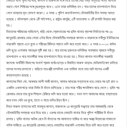
দেবহাটা থানা পুলিশের দাবি, কালাম ও মারুফকে সঙ্গে নিয়ে তাদের দেয়া তথ্য অনুযায়ী অন্য আসামি
ধরতে গেলে শিবিরের সঙ্গে বন্দুকযুদ্ধ বাধে। এতে তারা গুলিবিদ্ধ হন। পরে তাদের হাসপাতালে নিয়ে
গেলে ডাক্তার মৃত ঘোষণা করেন। এ সময় ২ পুলিশ কনস্টেবলসহ যৌথবাহিনীর তিন সদস্য আহত
হয়েছে। ঘটনাস্থল থেকে ২টি পাইপগান, ৫ রাউন্ড কার্তুজ, ৫টি হাতবোমা ও ২টি চাপাতি উদ্ধার করা
হয়।
নিহতদের পরিবারের অভিযোগ, বাড়ি থেকে গ্রেফতারের পর দুদিন থানায় ব্যাপক নির্যাতনের পর ২৬
জানুয়ারি রোববার ভোর সোয়া ৫টার দিকে যৌথবাহিনীর সদস্যরা কালাম ও মারুফকে সখীপুর ইউনিয়নের
নারকেলি গ্রামে এনে বুকে ও শরীরের বিভিন্ন স্থানে গুলি করে হত্যা করে। এ সময় ৮—১০ রাউড
গুলি ছুড়ে এলাকায় আতঙ্ক সৃষ্টি করা হয়। পরে তাদের দুজনকে গুলিবিদ্ধ অবস্থায় প্রথমে সখীপুর
হাসপাতাল ও পরে সাতক্ষীরা সদর হাসপাতালে নিয়ে যাওয়া হয়। নিহত কালাম সাতক্ষীরা সরকারি
কলেজে অর্থনীতি বিভাগের অনার্স প্রথম বর্ষের ছাত্র ও বিবাহিত মারুফ ভাড়ায় মোটরসাইকেল চালিয়ে
তাদের সংসার চালাতো। বাড়িতে তার স্ত্রী তাসলিমা এবং তামিমা নামে তার আট মাসের একটি
কন্যাসন্তান রয়েছে।
কালামের পিতা মো. আকবার আলী গাজী জানান, আমার আদরের সন্তানকে ধরে নেয়ার পর দুই রাত ও
একদিন একনাগাড়ে তারা নির্মম নি র্যাতন চালিয়েছে। তার সারা শরীর ক্ষতবিক্ষত করে ফেলে। দুদিন পর
রোববার ভোরে তার বুকে পিস্তল ঠেকিয়ে গুলি করে হত্যা করে। যখন লাশ আমাদের কাছে হস্তান্তর
করে তখন দেখি ওর বুকে, হাতে ও পায়ে গুলির চিহ্ন ছিল।
নিহত মারুফ হাসানের ভাই মাকফুর জানান, মারুফকে ২৪ জানুয়ারি সন্ধ্যায় তার শ্বশুরবাড়ি থেকে
যৌথবাহিনীর সদস্যরা ধরে নিয়ে যায়। এরপর তাকে দেবহাটা থানায় নিয়ে পুলিশ শারীরিক নি র্যাতন
চালায়। দুদিন থানায় আটক রেখে নি র্যাতনের পর আদালতে হাজির না করে অস্ত্র উদ্ধারের সাজানো
নাটক সাজিয়ে ২৬ জানুয়ারি রোববার ভোরে দেবহাটার নারকেলি এলাকায় নিয়ে গুলি করে হত্যা করে