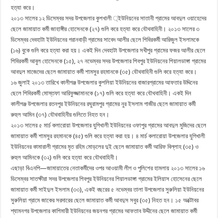
হত্যা করে।
২০১৩ সালের ১২ ডিসেম্বর সদর উপজেলার কুশখালী ্ইউনিয়নের সাতানী গ্রামের আবদুল ওয়াহেদের
ছেলে জামায়াত কর্মী জাহাঙ্গীর হোসেনকে (২৭) গুলি করে হত্যা করে যৌথবাহিনী। ২০১৩ সালের ৩
ডিসেম্বর দেবহাটা ইউনিয়নের গরানবাড়ী গ্রামের সাবেদ আলীর ছেলে শিবিরকর্মী আরিজুল ইসলামকে
(১৬) বুকে গুলি করে হত্যা করা হয়। একই দিন দেবহাটা উপজেলার সখীপুর গ্রামের ফজর আলীর ছেলে
শিবিরকর্মী আবুল হোসেনকে (১৫), ২৭ নভেম্বর সদর উপজেলার শিবপুর ইউনিয়নের শিয়ালডাঙ্গা গ্রামের
আবদুল মাজেদের ছেলে জামায়াত কর্মী শামসুর রহমানকে (৩৫) যৌথবাহিনী গুলি করে হত্যা করে।
১৬ জুলাই ২০১৩ তারিখে কালীগঞ্জ উপজেলার কুশলিয়া ইউনিয়নের বাজারগ্রামের আফতার উদ্দিনের
ছেলে শিবিরকর্মী মোস্তফা আরিফুজ্জামানকে (১৭) গুলি করে হত্যা করে যৌথবাহিনী। একই দিন
কালীগঞ্জ উপজেলার রতনপুর ইউনিয়নের রঘুরামপুর গ্রামের নুর ইসলাম গাজীর ছেলে জামায়াত কর্মী
রুহুল আমিন (৩৭) যৌথবাহিনীর গুলিতে নিহত হন।
২০১৩ সালের ৫ মার্চ কলারোয়া উপজেলার যুগিখালী ইউনিয়নের ওফাপুর গ্রামের আবদুল মুজিদের ছেলে
জামায়াত কর্মী শামসুর রহমানকে (৪৫) গুলি করে হত্যা করা হয়। ৪ মার্চ কলারোয়া উপজেলার যুগিখালী
ইউনিয়নের কামারালী গ্রামের মৃত রহিম মোড়লের দুই ছেলে জামায়াত কর্মী আরিফ বিল্লাহ (৩৫) ও
রুহুল আমিনকে (৩২) গুলি করে হত্যা করে যৌথবাহিনী।
এছাড়া বিএনপি—জামায়াতের নেতাকর্মীদের ওপর আওয়ামী লীগ ও পুলিশের হামলায় ২০১৩ সালের ১৬
ডিসেম্বর সাতক্ষীরা সদর উপজেলার শিবপুর ইউনিয়নের শিয়ালডাঙ্গা গ্রামের ইলিয়াস হোসেনের ছেলে
জামায়াত কর্মী সাইদুল ইসলাম (৩৩), একই বছরের ৫ নভেম্বর তালা উপজেলার সুরুলিয়া ইউনিয়নের
সুরুলিয়া গ্রামে জাকের সরদারের ছেলে জামায়াত কর্মী আবদুস সবুর (৩৫) নিহত হন। ১৫ অক্টোবর
শ্যামনগর উপজেলার কাশিমারী ইউনিয়নের জয়নগর গ্রামের আফতাব উদ্দীনের ছেলে জামায়াত কর্মী