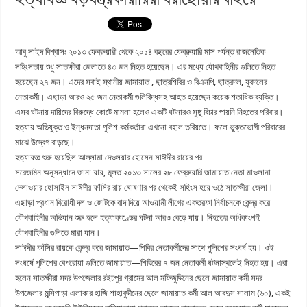
আবু সাইদ বিশ্বাসঃ ২০১৩ ফেব্রুয়ারী থেকে ২০১৪ বছরের ফেব্রুয়ারি মাস পর্যন্ত রাজনৈতিক
সহিংসতায় শুধু সাতক্ষীরা জেলাতে ৪৩ জন নিহত হয়েছেন। এর মধ্যে যৌথবাহিনীর গুলিতে নিহত
হয়েছেন ২৭ জন। এদের সবাই স্থানীয় জামায়াত , ছাত্রশিবির ও বিএনপি, ছাত্রদল, যুবদলের
নেতাকর্মী। এছাড়া আরও ২৫ জন নেতাকর্মী গুলিবিদ্ধসহ আহত হয়েছেন কয়েক শতাধিক ব্যক্তি।
এসব ঘটনায় দায়িদের বিরুদ্ধে কোটে মামলা হলেও একটি ঘটনারও সুষ্ঠু বিচার পায়নি নিহতের পরিবার।
হত্যায় অভিযুক্ত ও ইন্ধনদাতা পুলিশ কর্মকর্তারা এখনো বহাল তবিয়তে। ফলে ভুক্তভোগী পরিবারের
মাঝে উদ্বেগ বাড়ছে।
হত্যাযজ্ঞ শুরু হয়েছিল আল্লামা দেওলয়ার হোসেন সাঈদীর রায়ের পর
সরেজমিন অনুসন্ধানে জানা যায়, মূলত ২০১৩ সালের ২৮ ফেব্রুয়ারি জামায়াত নেতা মাওলানা
দেলাওয়ার হোসাইন সাঈদীর ফাঁসির রায় ঘোষণার পর থেকেই সহিংস হয়ে ওঠে সাতক্ষীরা জেলা।
এছাড়া প্রধান বিরোধী দল ও জোটকে বাদ দিয়ে আওয়ামী লীগের একতরফা নির্বাচনকে কেন্দ্র করে
যৌথবাহিনীর অভিযান শুরু হলে হত্যাকাণ্ডের ঘটনা আরও বেড়ে যায়। নিহতের অধিকাংশই
যৌথবাহিনীর গুলিতে মারা যান।
সাঈদীর ফাঁসির রায়কে কেন্দ্র করে জামায়াত—শিবির নেতাকর্মীদের সাথে পুলিশের সংঘর্ষ হয়। ওই
সংঘর্ষে পুলিশের বেপরোয়া গুলিতে জামায়াত—শিবিরের ৭ জন নেতাকর্মী ঘটনাস্থলেই নিহত হয়। এরা
হলেন সাতক্ষীরা সদর উপজেলার রইচপুর গ্রামের আল মফিজুদ্দিনের ছেলে জামায়াত কর্মী সদর
উপজেলার মুন্সিপাড়া এলাকার হাজি শাহাবুদ্দীনের ছেলে জামায়াত কর্মী আল আবদুস সালাম (৬০), একই