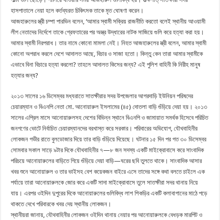
হাসপাতালে নেয়া হলে কর্তব্যরত চিকিৎসক তাকে মৃত ঘোষণা করেন।
আজহারুলের স্ত্রী চম্পা পারভিন বলেন, ‘আমার স্বামী সক্রিয় রাজনীতি করতো বলেই স্থানীয় আওয়ামী
লীগ নেতাদের নির্দেশে তাকে গ্রেফতারের পর অস্ত্র উদ্ধারের নাটক সাজিয়ে গুলি করে হত্যা করা হয়।
আমার স্বামী নিরপরাধ। তার নামে কোনো মামলা নেই। নিহত আজহারুলের স্ত্রী বলেন, আমার স্বামী
কোনো অপরাধ করলে দেশে আদালত আছে, বিচার ও সাজা হতো। কিন্তু কেন তারা আমার স্বামীকে
এভাবে বিনা বিচারে হত্যা করলো? তাহলে আদালত কিসের জন্য? এই পুলিশ বাহিনী কি নিরীহ মানুষ
হত্যার জন্য?
২০১৩ সালের ১৬ ডিসেম্বর মধ্যরাতে সাতক্ষীরার সদর উপজেলার আগরদাড়ি ইউনিয়ন পরিষদের
চেয়ারম্যান ও বিএনপি নেতা মো. আনোয়ারুল ইসলামের (৪৫) দোতলা বাড়ি গুঁড়িয়ে দেয়া হয়। ২০১৩
সালের এপ্রিল মাসে আনোয়ারুলসহ দেশের বিভিন্ন স্থানে বিএনপি ও জামায়াত সমর্থক হিসেবে পরিচিত
জনগণের ভোটে নির্বাচিত চেয়ারম্যানদের বরখাস্ত করে সরকার। পরিবারের অভিযোগ, যৌথবাহিনীর
লোকজন গভীর রাতে বুলডোজার দিয়ে তার বাড়ি গুঁড়িয়ে দিয়েছে। ঘটনার ১৫ দিন পর গত ৩০ ডিসেম্বর
সোমবার সকাল সাড়ে ৯টার দিকে যৌথবাহিনীর ৭—৮ জন সদস্য একটি মাইক্রোবাসে করে সাংবাদিক
পরিচয়ে আনোয়ারুলের বাড়িতে গিয়ে গুঁড়িয়ে দেয়া বাড়ি—ঘরের ছবি তুলতে থাকে। সাংবাদিক আসার
খবর শুনে আনোয়ারুল ও তার ভাইসহ বেশ কয়েকজন বাইরে এসে তাদের সঙ্গে কথা বলতে চাইলে এক
পর্যায়ে তারা আনোয়ারুলকে জোর করে একটি সাদা মাইক্রোবাসে তুলে সাতক্ষীরা সদর থানায় নিয়ে
যায়। এরপর ওইদিন দুপুরের দিকে আনোয়ারুলের গুলিবিদ্ধ লাশ শিকড়ির একটি কলাবাগানের মাঠে পড়ে
থাকতে দেখে পরিবারকে খবর দেয় স্থানীয় লোকজন।
স্থানীয়রা জানায়, যৌথবাহিনীর লোকজন ওইদিন থানায় নেয়ার পর আনোয়ারুলকে বেধড়ক মারপিট ও