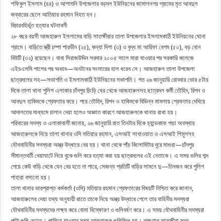
শফিকুল ইসলাম (৪৪) ও আশাশুনি উপজেলার বড়দল ইউনিয়নের জামালনগর গ্রামের মৃত আবদুল
জব্বারের ছেলে আতিয়ার রহমান নিহত হন।
বিচারবহির্ভূত হত্যার ঘটনাবলী
২৮ বছর বয়সী আজহারুল ইসলামের বাড়ি সাতক্ষীরার তালা উপজেলার ইসলামকাঠি ইউনিয়নের ঘোনা
গ্রামে। বাড়িতে স্ত্রী চম্পা পারভীন (২৫), কন্যা দিশা (৩) ও বৃদ্ধ মা আরিফা বেগম (৫০), বড় বোন
বিউটি (৩২) রয়েছেন। বাবা সিরাজউদ্দিন সরদার ২০০৫ সালে মারা যাওয়ার পর সরকারি কলেজে
এইচএসসি পাশের পর অভাব—অনটনের সংসারের হাল ধরেন সে। আজহারুল তালা উপজেলা
ছাত্রদলের সহ—সভাপতি ও ইসলামকাঠি ইউনিয়নের সভাপতি। গত ২৬ জানুয়ারি রোববার ভোর ৫টার
দিকে তালা থানা পুলিশ এলাকার চাঁদপুর চিংড়ি ঘের থেকে আজহারুলসহ ছাত্রদল কর্মী তৌহিদ, রিপন ও
আবদুল হাকিমকে গ্রেফতার করে। পরে তৌহিদ, রিপন ও হাকিমকে বিভিন্ন মামলায় গ্রেফতার দেখিয়ে
আদালতের মাধ্যমে চালান দেয়া হলেও অজ্ঞাত কারণে আজহারুলকে থানায় রাখা হয়।
পরিবারের সদস্য ও এলাকাবাসী জানায়, ২৬ জানুয়ারি রাত তিনটার দিকে হ্যান্ডকাফ পড়া অবস্থায়
আজহারুলকে নিয়ে তালা থানার ওসি মতিয়ার রহমান, এসআই সাখাওয়াত ও এসআই শিমুলসহ
যৌথবাহিনীর সদস্যরা অস্ত্র উদ্ধারে বের হয়। থানা থেকে পাঁচ কিলোমিটার দূরে মাগুরা—চাঁদপুর
সীমান্তবর্তী খেয়াঘাটে নিয়ে বুকে গুলি করে হত্যা করা হয় ছাত্রদলের এই নেতাকে। এ সময় গুলির শব্দ
পেয়ে কেউ বাড়ি থেকে যেন বের হতে না পারে, সেজন্য প্রতিটি বাড়ির সামনে দু—তিনজন করে পুলিশ
পাহারা বসানো হয়।
তালা থানার ভারপ্রাপ্ত কর্মকর্তা (ওসি) মতিয়ার রহমান গ্রেফতারের বিষয়টি নিশ্চিত করে জানান,
আজহারুলের দেয়া তথ্য অনুযায়ী রাতে তাকে নিয়ে অস্ত্র উদ্ধারে গেলে তার বাহিনীর সদস্যরা
যৌথবাহিনীর সদস্যদের লক্ষ্য করে বোমা বিস্ফোরণ ও গুলিবর্ষণ করে। এ সময় যৌথবাহিনীর সদস্যরা
পাল্টা গুলি ছোড়ে। পালিয়ে যাওয়ার সময় আজহারুল গুলিবিদ্ধ হয়। তত্ক্ষণাত্ সাতক্ষীরা সদর