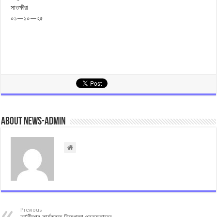
সাতক্ষীরা
০১—১০—২৫
About news-admin
Previous
আ’লীগের কার্যক্রমে নিষেধাজ্ঞা প্রত্যাহারের