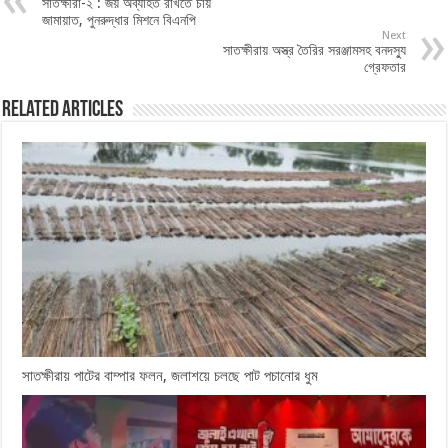
সাতক্ষীরা-২ : জয় অব্যাহত রাখতে চায়
জামায়াত, পুনরুদ্ধার মিশনে বিএনপি
Next
সাতক্ষীরায় অস্ত্র তৈরির সরঞ্জামসহ বনদস্যু
গ্রেফতার
Related Articles
সাতক্ষীরায় পাটের বাম্পার ফলন, জলাশয়ে চলছে পাট পচানোর ধুম