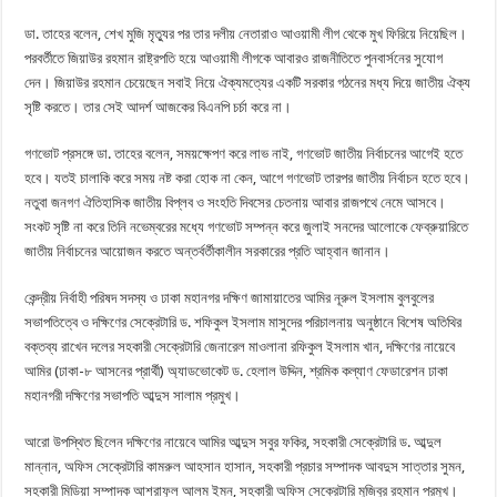
ডা. তাহের বলেন, শেখ মুজি মৃত্যুর পর তার দলীয় নেতারাও আওয়ামী লীগ থেকে মুখ ফিরিয়ে নিয়েছিল।
পরবর্তীতে জিয়াউর রহমান রাষ্ট্রপতি হয়ে আওয়ামী লীগকে আবারও রাজনীতিতে পুনবার্সনের সুযোগ
দেন। জিয়াউর রহমান চেয়েছেন সবাই নিয়ে ঐক্যমত্যের একটি সরকার গঠনের মধ্য দিয়ে জাতীয় ঐক্য
সৃষ্টি করতে। তার সেই আদর্শ আজকের বিএনপি চর্চা করে না।
গণভোট প্রসঙ্গে ডা. তাহের বলেন, সময়ক্ষেপণ করে লাভ নাই, গণভোট জাতীয় নির্বাচনের আগেই হতে
হবে। যতই চালাকি করে সময় নষ্ট করা হোক না কেন, আগে গণভোট তারপর জাতীয় নির্বাচন হতে হবে।
নতুবা জনগণ ঐতিহাসিক জাতীয় বিপ্লব ও সংহতি দিবসের চেতনায় আবার রাজপথে নেমে আসবে।
সংকট সৃষ্টি না করে তিনি নভেম্বরের মধ্যে গণভোট সম্পন্ন করে জুলাই সনদের আলোকে ফেব্রুয়ারিতে
জাতীয় নির্বাচনের আয়োজন করতে অন্তর্বর্তীকালীন সরকারের প্রতি আহ্বান জানান।
কেন্দ্রীয় নির্বাহী পরিষদ সদস্য ও ঢাকা মহানগর দক্ষিণ জামায়াতের আমির নূরুল ইসলাম বুলবুলের
সভাপতিত্বে ও দক্ষিণের সেক্রেটারি ড. শফিকুল ইসলাম মাসুদের পরিচালনায় অনুষ্ঠানে বিশেষ অতিথির
বক্তব্য রাখেন দলের সহকারী সেক্রেটারি জেনারেল মাওলানা রফিকুল ইসলাম খান, দক্ষিণের নায়েবে
আমির (ঢাকা-৮ আসনের প্রার্থী) অ্যাডভোকেট ড. হেলাল উদ্দিন, শ্রমিক কল্যাণ ফেডারেশন ঢাকা
মহানগরী দক্ষিণের সভাপতি আব্দুস সালাম প্রমুখ।
আরো উপস্থিত ছিলেন দক্ষিণের নায়েবে আমির আব্দুস সবুর ফকির, সহকারী সেক্রেটারি ড. আব্দুল
মান্নান, অফিস সেক্রেটারি কামরুল আহসান হাসান, সহকারী প্রচার সম্পাদক আবদুস সাত্তার সুমন,
সহকারী মিডিয়া সম্পাদক আশরাফুল আলম ইমন, সহকারী অফিস সেক্রেটারি মুজিবুর রহমান প্রমুখ।