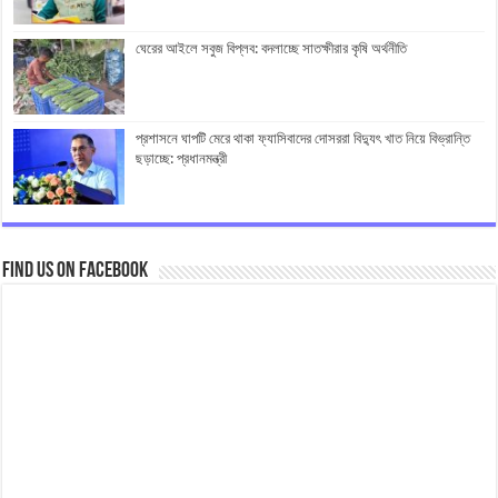
ঘেরের আইলে সবুজ বিপ্লব: বদলাচ্ছে সাতক্ষীরার কৃষি অর্থনীতি
প্রশাসনে ঘাপটি মেরে থাকা ফ্যাসিবাদের দোসররা বিদ্যুৎ খাত নিয়ে বিভ্রান্তি
ছড়াচ্ছে: প্রধানমন্ত্রী
Find us on Facebook