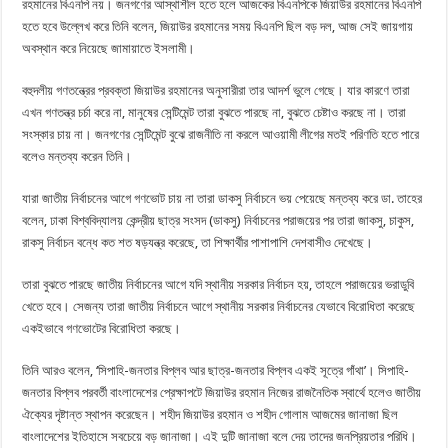
রহমানের বিএনপি নয়। জনগণের আস্থাশীল হতে হলে আজকের বিএনপিকে জিয়াউর রহমানের বিএনপি
হতে হবে উল্লেখ করে তিনি বলেন, জিয়াউর রহমানের সময় বিএনপি ছিল বড় দল, আজ সেই জায়গায়
অবস্থান করে নিয়েছে জামায়াতে ইসলামী।
বহুদলীয় গণতন্ত্রের প্রবক্তা জিয়াউর রহমানের অনুসারীরা তার আদর্শ ভুলে গেছে। যার কারণে তারা
এখন গণতন্ত্র চর্চা করে না, মানুষের সেন্টিমেন্ট তারা বুঝতে পারছে না, বুঝতে চেষ্টাও করছে না। তারা
সংস্কার চায় না। জনগণের সেন্টিমেন্ট বুঝে রাজনীতি না করলে আওয়ামী লীগের মতই পরিণতি হতে পারে
বলেও মন্তব্য করেন তিনি।
যারা জাতীয় নির্বাচনের আগে গণভোট চায় না তারা ডাকসু নির্বাচনে ভয় পেয়েছে মন্তব্য করে ডা. তাহের
বলেন, ঢাকা বিশ্ববিদ্যালয় কেন্দ্রীয় ছাত্র সংসদ (ডাকসু) নির্বাচনের পরাজয়ের পর তারা জাকসু, চাকুস,
রাকসু নির্বাচন বন্ধে কত শত ষড়যন্ত্র করেছে, তা শিক্ষার্থীর পাশাপাশি দেশবাসীও দেখেছে।
তারা বুঝতে পারছে জাতীয় নির্বাচনের আগে যদি স্থানীয় সরকার নির্বাচন হয়, তাহলে পরাজয়ের ভরাডুবি
খেতে হবে। সেজন্য তারা জাতীয় নির্বাচনে আগে স্থানীয় সরকার নির্বাচনের যেভাবে বিরোধিতা করেছে
একইভাবে গণভোটের বিরোধিতা করছে।
তিনি আরও বলেন, ‘সিপাহি-জনতার বিপ্লব আর ছাত্র-জনতার বিপ্লব একই সূত্রে গাঁথা’। সিপাহি-
জনতার বিপ্লব পরবর্তী বাংলাদেশের প্রেক্ষাপটে জিয়াউর রহমান নিজের রাজনৈতিক স্বার্থে হলেও জাতীয়
ঐক্যের দৃষ্টান্ত স্থাপন করেছেন। শহীদ জিয়াউর রহমান ও শহীদ গোলাম আজমের জানাজা ছিল
বাংলাদেশের ইতিহাসে সবচেয়ে বড় জানাজা। এই দুটি জানাজা বলে দেয় তাদের জনপ্রিয়তার পরিধি।