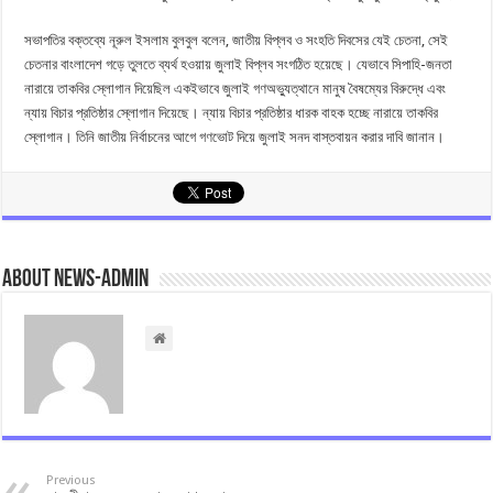
সভাপতির বক্তব্যে নূরুল ইসলাম বুলবুল বলেন, জাতীয় বিপ্লব ও সংহতি দিবসের যেই চেতনা, সেই
চেতনার বাংলাদেশ গড়ে তুলতে ব্যর্থ হওয়ায় জুলাই বিপ্লব সংগঠিত হয়েছে। যেভাবে সিপাহি-জনতা
নারায়ে তাকবির স্লোগান দিয়েছিল একইভাবে জুলাই গণঅভ্যুত্থানে মানুষ বৈষম্যের বিরুদ্ধে এবং
ন্যায় বিচার প্রতিষ্ঠার স্লোগান দিয়েছে। ন্যায় বিচার প্রতিষ্ঠার ধারক বাহক হচ্ছে নারায়ে তাকবির
স্লোগান। তিনি জাতীয় নির্বাচনের আগে গণভোট দিয়ে জুলাই সনদ বাস্তবায়ন করার দাবি জানান।
About news-admin
Previous