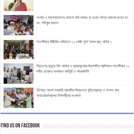
লংমার্চ ও মহাসমাবেশের ঘোষণা দাবি আদায় না হওয়া পর্যন্ত রাজপথ ছাড়ব না:
ডা. শফিকুর রহমান
সাতক্ষীরায় বিজিবির অভিযানে ১২ কেজি ‘কুশ’ মাদক জব্দ, আটক ১
বিদ্যুতের ভূতুড়ে বিল আদায় ও দ্রব্যমূল্যের ঊর্ধ্বগতির প্রতিবাদে সাতক্ষীরায় ১১
দলীয় ঐক্যের অবস্থান কর্মসূচি ও স্মারকলিপি
ইটগাছা আদর্শ সরকারি প্রাথমিক বিদ্যালয়ে বৃত্তিপ্রাপ্ত ও শাপলা কাব
অ্যাওয়ার্ডপ্রাপ্ত শিক্ষার্থীদের সংবর্ধনা
Find us on Facebook