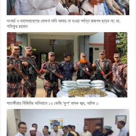
লংমার্চ ও মহাসমাবেশের ঘোষণা দাবি আদায় না হওয়া পর্যন্ত রাজপথ ছাড়ব না: ডা.
শফিকুর রহমান
সাতক্ষীরায় বিজিবির অভিযানে ১২ কেজি ‘কুশ’ মাদক জব্দ, আটক ১