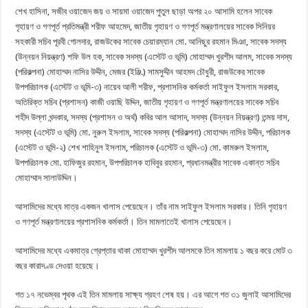
শেখ হাসিনা, সজীব ওয়াজেদ জয় ও সায়মা ওয়াজেদ পুতুল ছাড়া অপর ২০ আসামি হলেন সাবেক
গৃহায়ণ ও গণপূর্ত প্রতিমন্ত্রী শরীফ আহমেদ, জাতীয় গৃহায়ণ ও গণপূর্ত মন্ত্রণালয়ের সাবেক সিনিয়র
সহকারী সচিব পূরবী গোলদার, রাজউকের সাবেক চেয়ারম্যান মো. আনিছুর রহমান মিঞা, সাবেক সদস্য
(উন্নয়ন নিয়ন্ত্রণ) শফি উল হক, সাবেক সদস্য (এস্টেট ও ভূমি) মোহাম্মদ খুরশীদ আলম, সাবেক সদস্য
(পরিকল্পনা) মোহাম্মদ নাসির উদ্দীন, মেজর (ইঞ্জি.) সামসুদ্দীন আহমদ চৌধুরী, রাজউকের সাবেক
উপপরিচালক (এস্টেট ও ভূমি-৩) নায়েব আলী শরীফ, প্রশাসনিক কর্মকর্তা সাইফুল ইসলাম সরকার,
অতিরিক্ত সচিব (প্রশাসন) কাজী ওয়াছি উদ্দিন, জাতীয় গৃহায়ণ ও গণপূর্ত মন্ত্রণালয়ের সাবেক সচিব
শহীদ উল্লা খন্দকার, সদস্য (প্রশাসন ও অর্থ) কবির আল আসাদ, সদস্য (উন্নয়ন নিয়ন্ত্রণ) তন্ময় দাস,
সদস্য (এস্টেট ও ভূমি) মো. নুরুল ইসলাম, সাবেক সদস্য (পরিকল্পনা) মোহাম্মদ নাসির উদ্দীন, পরিচালক
(এস্টেট ও ভূমি-২) শেখ শাহিনুল ইসলাম, পরিচালক (এস্টেট ও ভূমি-৩) মো. কামরুল ইসলাম,
উপপরিচালক মো. হাফিজুর রহমান, উপপরিচালক হাবিবুর রহমান, প্রধানমন্ত্রীর সাবেক একান্ত সচিব
মোহাম্মাদ সালাউদ্দিন।
আসামিদের মধ্যে মাত্র একজন খালাস পেয়েছেন। তাঁর নাম সাইফুল ইসলাম সরকার। তিনি গৃহায়ণ
ও গণপূর্ত মন্ত্রণালয়ের প্রশাসনিক কর্মকর্তা। তিন মামলাতেই খালাস পেয়েছেন।
আসামিদের মধ্যে একমাত্র গ্রেপ্তার থাকা মোহাম্মদ খুরশীদ আলমকে তিন মামলায় ১ বছর করে মোট ৩
বছর কারাদণ্ড দেওয়া হয়েছে।
গত ১৭ নভেম্বর পৃথক এই তিন মামলায় সাক্ষ্য গ্রহণ শেষ হয়। এর আগে গত ৩১ জুলাই আসামিদের