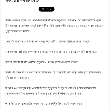
বছরের কারাদণ্ড
ঢাকার পূর্বাচলের নতুন শহর প্রকল্পে রাজধানী উন্নয়ন কর্তৃপক্ষের (রাজউক) প্লট বরাদ্দে দুর্নীতির পৃথক
তিন মামলায় সাবেক প্রধানমন্ত্রী শেখ হাসিনা, তাঁর ছেলে সজীব ওয়াজেদ জয় ও মেয়ে সায়মা ওয়াজেদ
পুতুলের কারাদণ্ড হয়েছে।
পৃথক তিন মামলায় শেখ হাসিনাকে ৭ বছর করে মোট ২১ বছরের কারাদণ্ড দেওয়া হয়েছে।
এক মামলায় সজীব ওয়াজেদ জয়ের ৫ বছরের কারাদণ্ড হয়েছে। এ ছাড়া ১ লাখ টাকা অর্থদণ্ড।
আরেক মামলায় সায়মা ওয়াজেদ পুতুলকে ৫ বছরের কারাদণ্ড দেওয়া হয়েছে।
ঢাকার পাঁচ নম্বর বিশেষ জজ আদালতের বিচারক মো. আব্দুল্লাহ আল মামুন আজ বৃহস্পতিবার দুপুরে
এই রায় ঘোষণা করেন।
মামলায় ২৩ নভেম্বর রাষ্ট্র ও আসামিপক্ষের যুক্তিতর্ক উপস্থাপন শেষ হয়। পরে আদালত রায়
ঘোষণার তারিখ (২৭ নভেম্বর) ধার্য করেন। সে অনুযায়ী আজ রায় দেওয়া হলো।
পৃথক তিন মামলায় আসামির সংখ্যা ৪৭। তবে ব্যক্তি হিসাবে এই সংখ্যা ২৩।