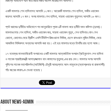
বিরুদ্ধে অভিযোগ গঠন করে বিচার শুরুর আদেশ দিয়েছিলেন আদালত।
একটি মামলায় শেখ হাসিনাসহ আসামি ১২ জন। আরেকটি মামলায় শেখ হাসিনা, সজীব ওয়াজেদ
জয়সহ আসামি ১৭ জন। অপর মামলায় শেখ হাসিনা, সায়মা ওয়াজেদ পুতুলসহ আসামি ১৮ জন।
প্লট বরাদ্দের দুর্নীতির অভিযোগে গত জানুয়ারিতে পৃথক ৬টি মামলা করে দুর্নীতি দমন কমিশন (দুদক)।
মামলাগুলোয় শেখ হাসিনা, সজীব ওয়াজেদ জয়, সায়মা ওয়াজেদ পুতুল, শেখ হাসিনার বোন শেখ
রেহানা, রেহানার মেয়ে ব্রিটিশ এমপি টিউলিপ রিজওয়ানা সিদ্দিক, ছেলে রাদওয়ান মুজিব সিদ্দিক, মেয়ে
আজমিনা সিদ্দিকসহ অন্যদের আসামি করা হয়। এই ছয় মামলার মধ্যে তিনটির রায় হলো আজ।
১৭ নভেম্বর মানবতাবিরোধী অপরাধের একটি মামলায় আন্তর্জাতিক অপরাধ ট্রাইব্যুনাল শেখ হাসিনা
ও সাবেক স্বরাষ্ট্রমন্ত্রী আসাদুজ্জামান খান কামালের মৃত্যুদণ্ডের রায় দেন। মামলার অপর আসামি
পুলিশের সাবেক মহাপরিদর্শক (আইজিপি) চৌধুরী আবদুল্লাহ আল-মামুনকে (অ্যাপ্রুভার বা রাজসাক্ষী)
পাঁচ বছরের কারাদণ্ড দেওয়া হয়েছে।
About news-admin