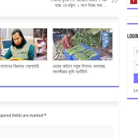
শিশুদের কুইজ শো ‘জিনিয়াস কিডস । শুরু
হচ্ছে ২য় রাউন্ড । অংশ নিচ্ছে যারা…
Logi
াসানের বিরুদ্ধে গ্রেপ্তারি
ঘেরের আইলে সবুজ বিপ্লব: বদলাচ্ছে
সাতক্ষীরার কৃষি অর্থনীতি
Lo
quired fields are marked
*