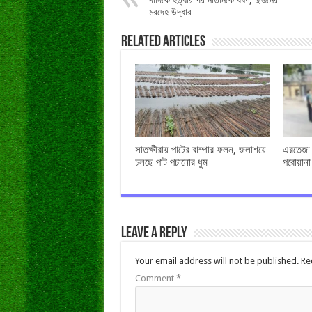
দাদিকে হত্যার পর নাতনিকে ধর্ষণ, দু’জনের
মরদেহ উদ্ধার
Related Articles
সাতক্ষীরায় পাটের বাম্পার ফলন, জলাশয়ে
এরতেজা হ
চলছে পাট পচানোর ধুম
পরোয়ানা
Leave a Reply
Your email address will not be published.
Re
Comment
*