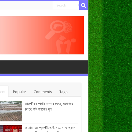
ent
Popular
Comments
Tags
সাতক্ষীরায় পাটের বাম্পার ফলন, জলাশয়ে
চলছে পাট পচানোর ধুম
জামায়াতের প্রদর্শনীতে উঠে এলো ছাত্রদল