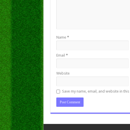
Name
*
Email
*
Website
Save my name, email, and website in this