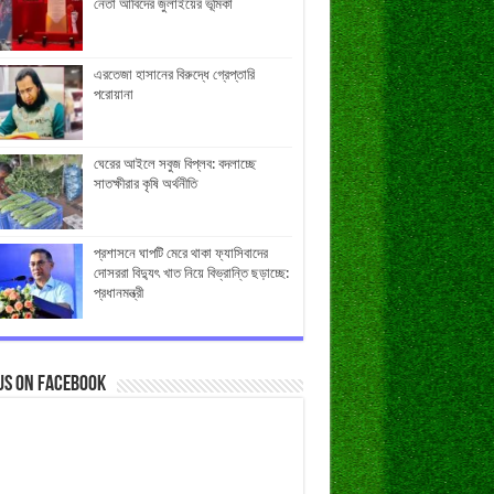
নেতা আবিদের জুলাইয়ের ভূমিকা
এরতেজা হাসানের বিরুদ্ধে গ্রেপ্তারি
পরোয়ানা
ঘেরের আইলে সবুজ বিপ্লব: বদলাচ্ছে
সাতক্ষীরার কৃষি অর্থনীতি
প্রশাসনে ঘাপটি মেরে থাকা ফ্যাসিবাদের
দোসররা বিদ্যুৎ খাত নিয়ে বিভ্রান্তি ছড়াচ্ছে:
প্রধানমন্ত্রী
us on Facebook