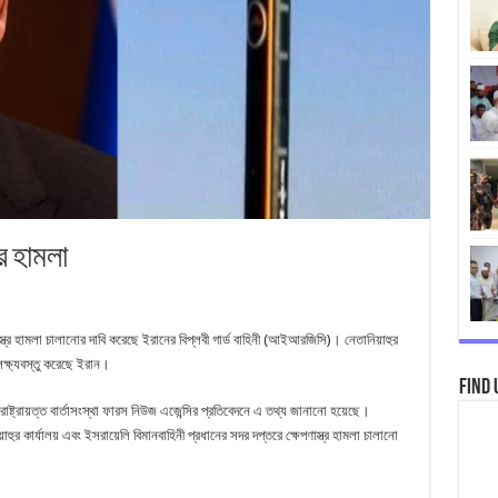
্র হামলা
েপণাস্ত্র হামলা চালানোর দাবি করেছে ইরানের বিপ্লবী গার্ড বাহিনী (আইআরজিসি)। নেতানিয়াহুর
লক্ষ্যবস্তু করেছে ইরান।
Find 
াষ্ট্রায়ত্ত বার্তাসংস্থা ফারস নিউজ এজেন্সির প্রতিবেদনে এ তথ্য জানানো হয়েছে।
হুর কার্যালয় এবং ইসরায়েলি বিমানবাহিনী প্রধানের সদর দপ্তরে ক্ষেপণাস্ত্র হামলা চালানো