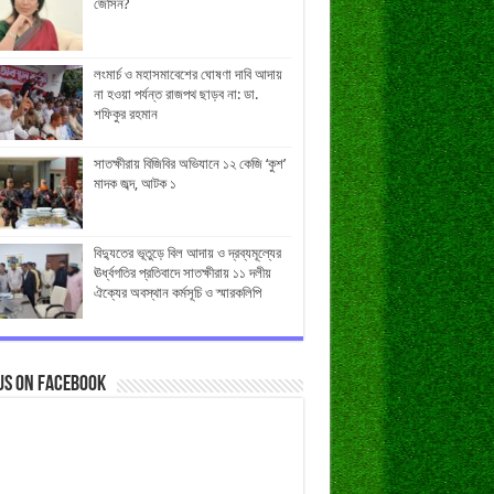
জেসিন?
লংমার্চ ও মহাসমাবেশের ঘোষণা দাবি আদায়
না হওয়া পর্যন্ত রাজপথ ছাড়ব না: ডা.
শফিকুর রহমান
সাতক্ষীরায় বিজিবির অভিযানে ১২ কেজি ‘কুশ’
মাদক জব্দ, আটক ১
বিদ্যুতের ভূতুড়ে বিল আদায় ও দ্রব্যমূল্যের
ঊর্ধ্বগতির প্রতিবাদে সাতক্ষীরায় ১১ দলীয়
ঐক্যের অবস্থান কর্মসূচি ও স্মারকলিপি
us on Facebook