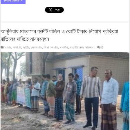
Read More »
আনুলিয়ায় মাদ্রাসার কমিটি বাতিল ও কোটি টাকার নিয়োগ প্রক্রিয়া
বাতিলের দাবিতে মানববন্ধন
অপরাধ
,
আশাশুনি
,
জাতীয়
,
জেলার খবর
,
শিক্ষা
,
সব খবর
,
সাতক্ষীরা
,
সাতক্ষীরা সদর
,
সারাদেশ
0