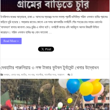
ইনকিলাব মঞ্চের আহ্বায়ক, ঢাকা-৮ আসনের স্বতন্ত্র সংসদ সদস্য প্রার্থী গুলিবিদ্ধ শরিফ ওসমান হাদির গ্রামের
বাড়িতে চুরি হয়েছে। শুক্রবার রাতের কোনো এক সময় ঝালকাঠির নলছিটি পৌর শহরের চার নম্বর ওয়ার্ডের
‘খাসমহল’ বাসায় জানালা ভেঙে চুরির এ ঘটনা ঘটে। নলছিটি থানার ওসি আরিফুল আলম বিষয়টি নিশ্চিত
করেছেন। শরিফ ওসমান হাদির বড় বোন ফাতেমা …
Read More »
দেবহাটার পারুলিয়ায় ৩ লক্ষ টাকার ফুটবল টুর্নামেন্ট খেলার উদ্বোধন
অপরাধ
,
খেলার খবর
,
জাতীয়
,
সব খবর
,
সাতক্ষীরা
,
সাতক্ষীরা সদর
,
সারাদেশ
0