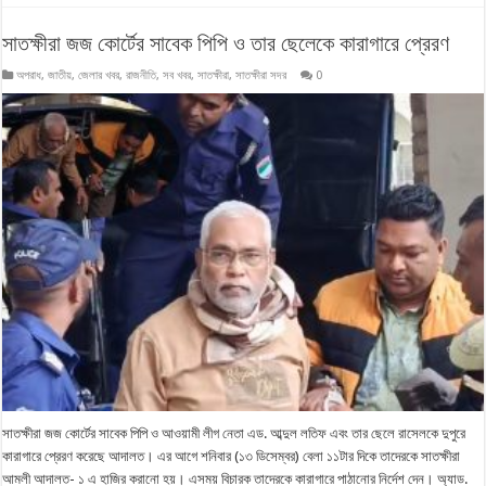
সাতক্ষীরা জজ কোর্টের সাবেক পিপি ও তার ছেলেকে কারাগারে প্রেরণ
অপরাধ
,
জাতীয়
,
জেলার খবর
,
রাজনীতি
,
সব খবর
,
সাতক্ষীরা
,
সাতক্ষীরা সদর
0
সাতক্ষীরা জজ কোর্টের সাবেক পিপি ও আওয়ামী লীগ নেতা এড. আব্দুল লতিফ এবং তার ছেলে রাসেলকে দুপুরে
কারাগারে প্রেরণ করেছে আদালত। এর আগে শনিবার (১৩ ডিসেম্বর) বেলা ১১টার দিকে তাদেরকে সাতক্ষীরা
আমলী আদালত- ১ এ হাজির করানো হয়। এসময় বিচারক তাদেরকে কারাগারে পাঠানোর নির্দেশ দেন। অ্যাড.