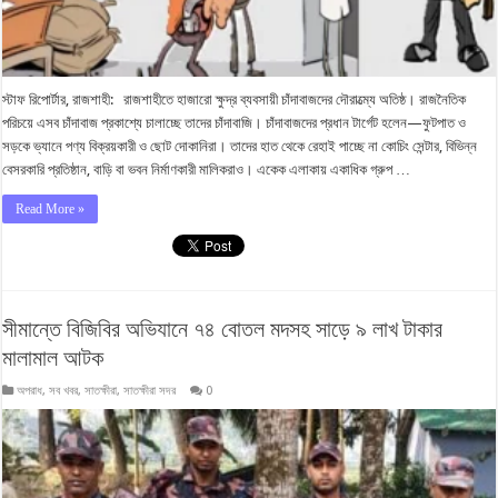
স্টাফ রিপোর্টার, রাজশাহী: রাজশাহীতে হাজারো ক্ষুদ্র ব্যবসায়ী চাঁদাবাজদের দৌরাত্ম্যে অতিষ্ঠ। রাজনৈতিক
পরিচয়ে এসব চাঁদাবাজ প্রকাশ্যে চালাচ্ছে তাদের চাঁদাবাজি। চাঁদাবাজদের প্রধান টার্গেট হলেন—ফুটপাত ও
সড়কে ভ্যানে পণ্য বিক্রয়কারী ও ছোট দোকানিরা। তাদের হাত থেকে রেহাই পাচ্ছে না কোচিং সেন্টার, বিভিন্ন
বেসরকারি প্রতিষ্ঠান, বাড়ি বা ভবন নির্মাণকারী মালিকরাও। একেক এলাকায় একাধিক গ্রুপ …
Read More »
সীমান্তে বিজিবির অভিযানে ৭৪ বোতল মদসহ সাড়ে ৯ লাখ টাকার
মালামাল আটক
অপরাধ
,
সব খবর
,
সাতক্ষীরা
,
সাতক্ষীরা সদর
0