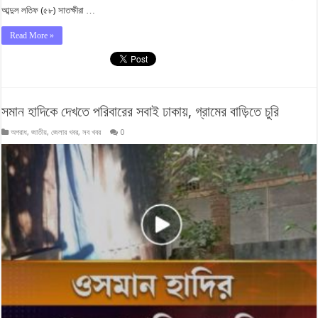
আব্দুল লতিফ (৫৮) সাতক্ষীরা …
Read More »
সমান হাদিকে দেখতে পরিবারের সবাই ঢাকায়, গ্রামের বাড়িতে চুরি
অপরাধ
,
জাতীয়
,
জেলার খবর
,
সব খবর
0