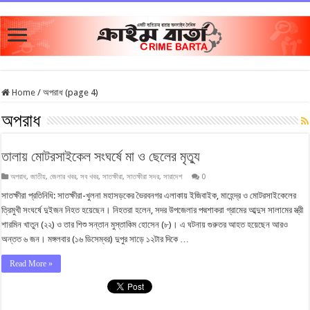
Home
/
অপরাধ (page 4)
অপরাধ
তালায় মোটরসাইকেল সংঘর্ষে মা ও ছেলের মৃত্যু
অপরাধ
,
জাতীয়
,
জেলার খবর
,
সব খবর
,
সাতক্ষীরা
,
সাতক্ষীরা সদর
,
সারাদেশ
0
সাতক্ষীরা প্রতিনিধি: সাতক্ষীরা-খুলনা মহাসড়কের ভৈরবনগর এলাকায় ইজিবাইক, মাহেন্দ্র ও মোটরসাইকেলের
ত্রিমুখী সংঘর্ষে দুইজন নিহত হয়েছেন। নিহতরা হলেন, সদর উপজেলার পদ্মশাকরা গ্রামের আব্দুস সালামের স্ত্রী
শারমিন খাতুন (২২) ও তার শিশু সন্তান মুস্তাকিম হোসেন (৮)। এ ঘটনায় গুরুতর আহত হয়েছেন আরও
অন্তত ৬ জন। মঙ্গলবার (১৬ ডিসেম্বর) দুপুর সাড়ে ১২টার দিকে …
Read More »