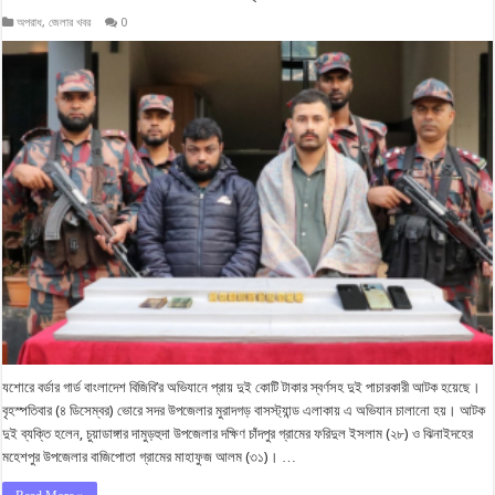
অপরাধ
,
জেলার খবর
0
যশোরে বর্ডার গার্ড বাংলাদেশ বিজিবি’র অভিযানে প্রায় দুই কোটি টাকার স্বর্ণসহ দুই পাচারকারী আটক হয়েছে।
বৃহস্পতিবার (৪ ডিসেম্বর) ভোরে সদর উপজেলার মুরাদগড় বাসস্ট্যান্ড এলাকায় এ অভিযান চালানো হয়। আটক
দুই ব্যক্তি হলেন, চুয়াডাঙ্গার দামুড়হুদা উপজেলার দক্ষিণ চাঁদপুর গ্রামের ফরিদুল ইসলাম (২৮) ও ঝিনাইদহের
মহেশপুর উপজেলার বাজিপোতা গ্রামের মাহাফুজ আলম (৩১)। …