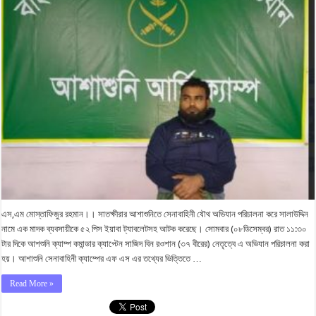
এস,এম মোস্তাফিজুর রহমান।। সাতক্ষীরার আশাশুনিতে সেনাবাহিনী যৌথ অভিযান পরিচালনা করে সালাউদ্দিন
নামে এক মাদক ব্যবসায়ীকে ৫২ পিস ইয়াবা ট্যাবলেটসহ আটক করেছে। সোমবার (০৮ডিসেম্বর) রাত ১১:৩০
টার দিকে আশশুনি ক্যাম্প কমান্ডার ক্যাপ্টেন সাজিদ বিন রওশান (৩৭ বীরের) নেতৃত্বে এ অভিযান পরিচালনা করা
হয়। আশাশুনি সেনাবাহিনী ক্যাম্পের এফ এস এর তথ্যের ভিত্তিতে …
Read More »