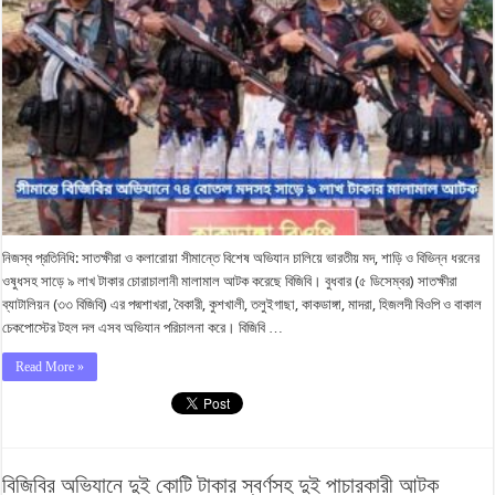
নিজস্ব প্রতিনিধি: সাতক্ষীরা ও কলারোয়া সীমান্তে বিশেষ অভিযান চালিয়ে ভারতীয় মদ, শাড়ি ও বিভিন্ন ধরনের
ওষুধসহ সাড়ে ৯ লাখ টাকার চোরাচালানী মালামাল আটক করেছে বিজিবি। বুধবার (৫ ডিসেম্বর) সাতক্ষীরা
ব্যাটালিয়ন (৩৩ বিজিবি) এর পদ্মশাখরা, বৈকারী, কুশখালী, তলুইগাছা, কাকডাঙ্গা, মাদরা, হিজলদী বিওপি ও বাকাল
চেকপোস্টের টহল দল এসব অভিযান পরিচালনা করে। বিজিবি …
Read More »
বিজিবির অভিযানে দুই কোটি টাকার স্বর্ণসহ দুই পাচারকারী আটক