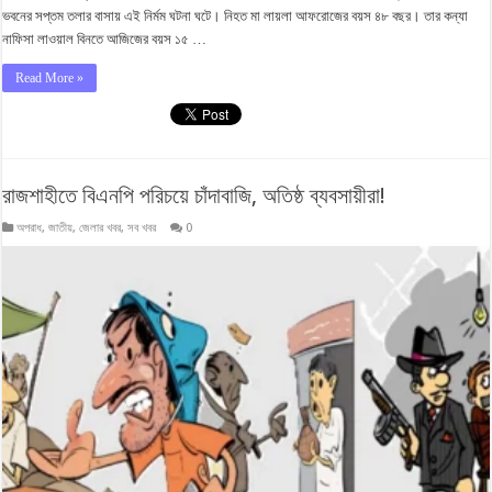
ভবনের সপ্তম তলার বাসায় এই নির্মম ঘটনা ঘটে। নিহত মা লায়লা আফরোজের বয়স ৪৮ বছর। তার কন্যা
নাফিসা লাওয়াল বিনতে আজিজের বয়স ১৫ …
Read More »
রাজশাহীতে বিএনপি পরিচয়ে চাঁদাবাজি, অতিষ্ঠ ব্যবসায়ীরা!
অপরাধ
,
জাতীয়
,
জেলার খবর
,
সব খবর
0