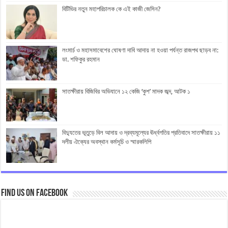
বিটিভির নতুন মহাপরিচালক কে এই কাজী জেসিন?
লংমার্চ ও মহাসমাবেশের ঘোষণা দাবি আদায় না হওয়া পর্যন্ত রাজপথ ছাড়ব না:
ডা. শফিকুর রহমান
সাতক্ষীরায় বিজিবির অভিযানে ১২ কেজি ‘কুশ’ মাদক জব্দ, আটক ১
বিদ্যুতের ভূতুড়ে বিল আদায় ও দ্রব্যমূল্যের ঊর্ধ্বগতির প্রতিবাদে সাতক্ষীরায় ১১
দলীয় ঐক্যের অবস্থান কর্মসূচি ও স্মারকলিপি
Find us on Facebook