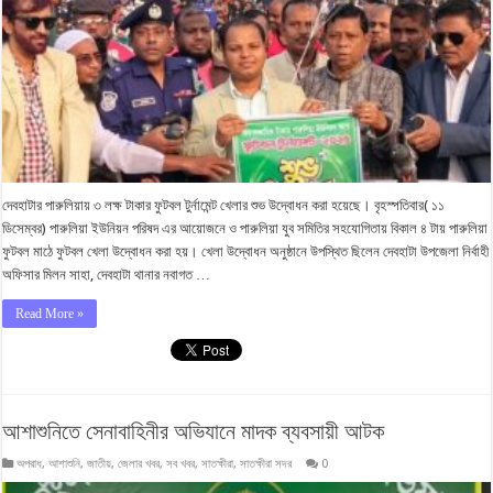
দেবহাটার পারুলিয়ায় ৩ লক্ষ টাকার ফুটবল টুর্নামেন্ট খেলার শুভ উদ্বোধন করা হয়েছে। বৃহস্পতিবার( ১১
ডিসেম্বর) পারুলিয়া ইউনিয়ন পরিষদ এর আয়োজনে ও পারুলিয়া যুব সমিতির সহযোগিতায় বিকাল ৪ টায় পারুলিয়া
ফুটবল মাঠে ফুটবল খেলা উদ্বোধন করা হয়। খেলা উদ্বোধন অনুষ্ঠানে উপস্থিত ছিলেন দেবহাটা উপজেলা নির্বাহী
অফিসার মিলন সাহা, দেবহাটা থানার নবাগত …
Read More »
আশাশুনিতে সেনাবাহিনীর অভিযানে মাদক ব্যবসায়ী আটক
অপরাধ
,
আশাশুনি
,
জাতীয়
,
জেলার খবর
,
সব খবর
,
সাতক্ষীরা
,
সাতক্ষীরা সদর
0