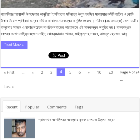
সাতক্ষীরার আশাশুনি উপজেলার আনুলিয়া ইউনিয়নের মদিনাতুল উলুম ফাজিল মাদ্রাসার কমিটি বাতিল ও কোটি
টাকার নিয়োগ প্রক্রিয়া বন্ধের দাবিতে আবারও মানববন্ধন অনুষ্ঠিত হয়েছে। শনিবার (২৯ নভেম্বর) বেলা ১১টায়
মাদ্রাসার সামনে এলাকার সচেতন নাগরিক সমাজের আয়োজনে এই মানববন্ধন অনুষ্ঠিত হয়। মানববন্ধনে
বক্তব্য রাখেন নাছিমুর রহমান নাহিদ, রোকনুজ্জামান খোকন, সাইফুল্লাহ সরদার, নাজমুল হোসেন, আবু …
Read More »
4
« First
...
«
2
3
5
6
»
10
20
Page 4 of 24
...
Last »
Recent
Popular
Comments
Tags
শ্যামনগরে আপত্তিকর অবস্থায় যুবদল নেতাকে উত্তম-মধ্যম